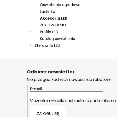
Oświetlenie ogrodowe
Lusterka
Akcesoria LED
ZESTAW DEMO
Profile LED
Katalog oświetlenia
Sterowniki LED
S
t
Odbierz newsletter
o
Nie przegap żadnych nowości lub rabatów!
p
k
E-mail
a
Vložením e-mailu souhlasíte s
podmínkami o
ZALOGUJ SIĘ