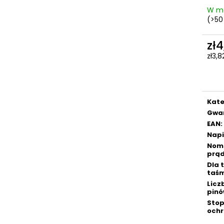
W m
(>50
zł
zł3,
Cen
jedn
Kate
Gwa
EAN
:
Napi
Nom
prą
Dla 
taśm
Licz
pin
Stop
ochr