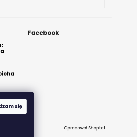
Facebook
e:
la
 cicha
ne i
ie
dzam się
Opracował Shoptet