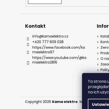
Kontakt
Info
info
@
kamaelektro.cz
Kata
+420 777 609 028
Kont
https://www.facebook.com/ka
Zwro
maelektro97
Prod
https://www.youtube.com/@ka
O na
maelektro2816
Zasa
Polit
Ta strona 
przeglądan
na ich użyc
Copyright 2026
Kama elektro
. Wszystkie prawa 
Ustawie