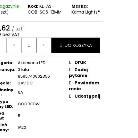
agazynie
Kod:
KL-AS-
Marka:
 szt)
COB-SC5-12MM
Kama Lights®
4,62
/ szt
82 bez VAT
a
DO KOSZYKA
ostkowa:
Druk
goria
:
Akcesoria LED
rancja
:
3 lata
Zadaj
pytanie
8595740802356
Powiadom
ęcie
:
24V DC
mnie
inalny
6A
d
:
Udostępnij
typu
COB RGBW
y LED
:
ba
5
ów
:
ień
IP20
ony
: