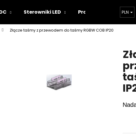
 DC
Sterowniki LED
Projekty oświetlenia
PLN
Złącze taśmy z przewodem do taśmy RGBW COB IP20
Czego szukasz?
Zł
SZUKAJ
pr
t
Polecamy
IP
Nada