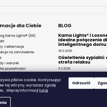
rmacje dla Ciebie
BLOG
Kama Lights® i Loxon
log Kama Lights® (EN)
Idealne połączenie d
akt
inteligentnego domu
ty i reklamacje
26.3.2025
ukcja na zamówienie
Oświetlenie sypialni:
s
strefa relaksu
dy i warunki
yka prywatności
11.3.2025
Taśmy LED: Nowoczes
elastyczne oświetlen
używa plików cookie. Kontynuując
Odrzucić
Zga
ie tej witryny, wyrażasz zgodę
4.2.2025
ie... Więcej informacji
tutaj
.
zastrzeżone.
nia