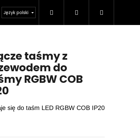
Szukaj
Zaloguj
Koszyk
Kalkulator oświetlenia
Język polski
się
ącze taśmy z
zewodem do
aśmy RGBW COB
20
je się do taśm LED RGBW COB IP20