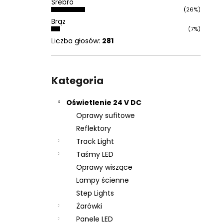
Srebro
(26%)
Brąz
(7%)
Liczba głosów:
281
Pominąć
kategorie
Kategoria
Oświetlenie 24 V DC
Oprawy sufitowe
Reflektory
Track Light
Taśmy LED
Oprawy wiszące
Lampy ścienne
Step Lights
Żarówki
Panele LED