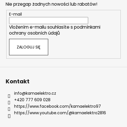
Nie przegap żadnych nowości lub rabatów!
l
p
k
k
E-mail
i
a
l
Vložením e-mailu souhlasíte s
podmínkami
i
ochrany osobních údajů
s
t
ZALOGUJ SIĘ
y
Kontakt
info
@
kamaelektro.cz
+420 777 609 028
https://www.facebook.com/kamaelektro97
https://www.youtube.com/@kamaelektro2816