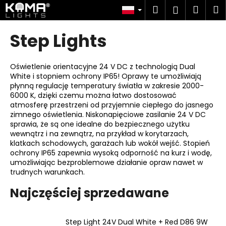
K
Przejść
Szukaj
Kosz
M
Zaloguj
do
o
treści
Z
Z
się
s
Step Lights
powrotem
powrotem
z
C
y
z
Oświetlenie orientacyjne 24 V DC z technologią Dual
k
White i stopniem ochrony IP65! Oprawy te umożliwiają
e
płynną regulację temperatury światła w zakresie 2000-
g
6000 K, dzięki czemu można łatwo dostosować
o
atmosferę przestrzeni od przyjemnie ciepłego do jasnego
zimnego oświetlenia. Niskonapięciowe zasilanie 24 V DC
s
sprawia, że są one idealne do bezpiecznego użytku
z
wewnątrz i na zewnątrz, na przykład w korytarzach,
klatkach schodowych, garażach lub wokół wejść. Stopień
u
ochrony IP65 zapewnia wysoką odporność na kurz i wodę,
k
umożliwiając bezproblemowe działanie opraw nawet w
a
trudnych warunkach.
s
Najczęściej sprzedawane
z
?
Step Light 24V Dual White + Red D86 9W