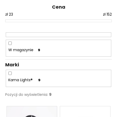
w
Cena
a
zł
23
zł
152
n
i
e
p
r
o
W magazynie
9
d
u
Marki
k
t
Kama Lights®
9
ó
w
Pozycji do wyświetlenia:
9
L
i