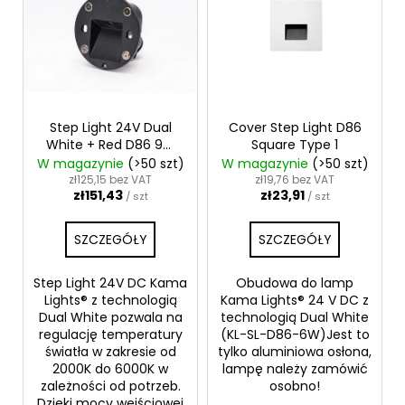
s
t
a
p
r
o
Step Light 24V Dual
Cover Step Light D86
White + Red D86 9W
Square Type 1
d
IP65
W magazynie
(>50 szt)
W magazynie
(>50 szt)
u
zł125,15 bez VAT
zł19,76 bez VAT
zł151,43
zł23,91
k
/ szt
/ szt
t
SZCZEGÓŁY
SZCZEGÓŁY
ó
w
Step Light 24V DC Kama
Obudowa do lamp
Lights® z technologią
Kama Lights® 24 V DC z
Dual White pozwala na
technologią Dual White
regulację temperatury
(KL-SL-D86-6W)Jest to
światła w zakresie od
tylko aluminiowa osłona,
2000K do 6000K w
lampę należy zamówić
zależności od potrzeb.
osobno!
Dzięki mocy wejściowej