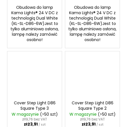
Obudowa do lamp
Obudowa do lamp
Kama Lights® 24 V DC z
Kama Lights® 24 V DC z
technologią Dual White
technologią Dual White
(KL-SL-D86-6W)Jest to
(KL-SL-D86-6W)Jest to
tylko aluminiowa osłona,
tylko aluminiowa osłona,
lampę należy zamówić
lampę należy zamówić
osobno!
osobno!
Cover Step Light D86
Cover Step Light D86
Square Type 3
Square Type 2
W magazynie
(>50 szt)
W magazynie
(>50 szt)
zł19,76 bez VAT
zł19,76 bez VAT
zł23,91
zł23,91
/ szt
/ szt