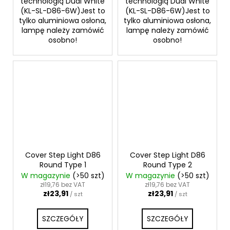
technologią Dual White
technologią Dual White
(KL-SL-D86-6W)Jest to
(KL-SL-D86-6W)Jest to
tylko aluminiowa osłona,
tylko aluminiowa osłona,
lampę należy zamówić
lampę należy zamówić
osobno!
osobno!
Cover Step Light D86
Cover Step Light D86
Round Type 1
Round Type 2
W magazynie
(>50 szt)
W magazynie
(>50 szt)
zł19,76 bez VAT
zł19,76 bez VAT
zł23,91
zł23,91
/ szt
/ szt
SZCZEGÓŁY
SZCZEGÓŁY