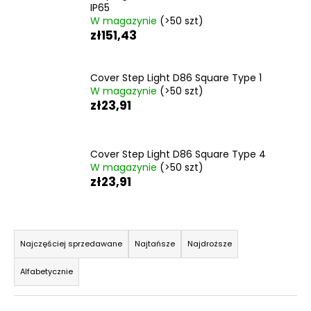
IP65
W magazynie
(>50 szt)
zł151,43
SZUKAJ
Cover Step Light D86 Square Type 1
W magazynie
(>50 szt)
zł23,91
P
o
l
Cover Step Light D86 Square Type 4
e
W magazynie
(>50 szt)
c
zł23,91
a
m
y
S
o
Najczęściej sprzedawane
Najtańsze
Najdroższe
r
Alfabetycznie
t
o