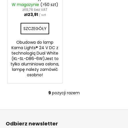
W magazynie
(>50 szt)
zł19,76 bez VAT
zł23,91
/ szt
SZCZEGÓŁY
Obudowa do lamp
Kama Lights® 24 V DC z
technologią Dual White
(KL-SL-D86-6W)Jest to
tylko aluminiowa osłona,
lampę należy zamówić
osobno!
9
pozycji razem
K
o
n
S
t
t
r
Odbierz newsletter
o
o