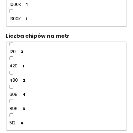
1000K
1
1300K
1
Liczba chipów na metr
120
3
420
1
480
2
608
4
896
6
512
4