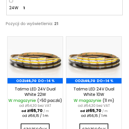
24W
1
Pozycji do wyświetlenia:
21
L
i
s
t
a
p
r
OD
ZŁ65,70
DO
–14 %
OD
ZŁ65,70
DO
–14 %
o
Taśma LED 24V Dual
Taśma LED 24V Dual
White 22W
White 10W
d
W magazynie
(>50 paczki)
W magazynie
(11 m)
u
od zł54,30 bez VAT
od zł54,30 bez VAT
zł65,70
zł65,70
k
od
/ m
od
/ m
Cena
Cena
od zł56,15 / 1 m
od zł56,15 / 1 m
t
jednostkowa:
jednostkowa:
ó