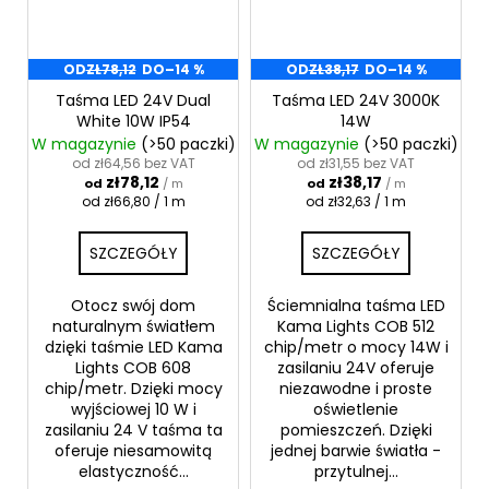
OD
ZŁ78,12
DO
–14 %
OD
ZŁ38,17
DO
–14 %
Taśma LED 24V Dual
Taśma LED 24V 3000K
White 10W IP54
14W
W magazynie
(>50 paczki)
W magazynie
(>50 paczki)
od zł64,56 bez VAT
od zł31,55 bez VAT
zł78,12
zł38,17
od
/ m
od
/ m
Cena
Cena
od zł66,80 / 1 m
od zł32,63 / 1 m
jednostkowa:
jednostkowa:
SZCZEGÓŁY
SZCZEGÓŁY
Otocz swój dom
Ściemnialna taśma LED
naturalnym światłem
Kama Lights COB 512
dzięki taśmie LED Kama
chip/metr o mocy 14W i
Lights COB 608
zasilaniu 24V oferuje
chip/metr. Dzięki mocy
niezawodne i proste
wyjściowej 10 W i
oświetlenie
zasilaniu 24 V taśma ta
pomieszczeń. Dzięki
oferuje niesamowitą
jednej barwie światła -
elastyczność...
przytulnej...