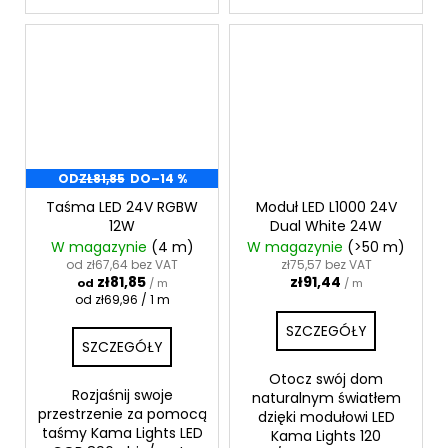
OD
ZŁ81,85
DO
–14 %
Taśma LED 24V RGBW
Moduł LED L1000 24V
12W
Dual White 24W
W magazynie
(4 m)
W magazynie
(>50 m)
od zł67,64 bez VAT
zł75,57 bez VAT
zł81,85
zł91,44
od
/ m
/ m
Cena
od zł69,96 / 1 m
jednostkowa:
SZCZEGÓŁY
SZCZEGÓŁY
Otocz swój dom
Rozjaśnij swoje
naturalnym światłem
przestrzenie za pomocą
dzięki modułowi LED
taśmy Kama Lights LED
Kama Lights 120