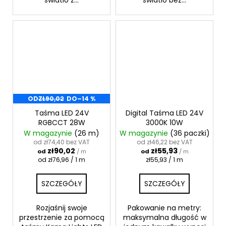
światło z...
światło bez...
OD
ZŁ90,02
DO
–14 %
Taśma LED 24V
Digital Taśma LED 24V
RGBCCT 28W
3000K 10W
W magazynie
(26 m)
W magazynie
(36 paczki)
od zł74,40 bez VAT
od zł46,22 bez VAT
zł90,02
zł55,93
od
/ m
od
/ m
Cena
Cena
od zł76,96 / 1 m
zł55,93 / 1 m
jednostkowa:
jednostkowa:
SZCZEGÓŁY
SZCZEGÓŁY
Rozjaśnij swoje
Pakowanie na metry:
przestrzenie za pomocą
maksymalna długość w