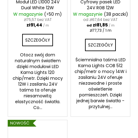
Moduł LED L1000 24V
Cyfrowy pasek LED
Dual White 12W
24V RGB 12W
W magazynie
(>50 m)
W magazynie
(38 paczki)
zł75,57 bez VAT
od zł67,64 bez VAT
zł91,44
zł81,85
/ m
od
/ m
Cena
zł77,73 / 1 m
jednostkowa:
SZCZEGÓŁY
SZCZEGÓŁY
Otocz swój dom
Ściemnialna taśma LED
naturalnym światłem
Kama Lights COB 512
dzięki modułowi LED
chip/metr o mocy 14W i
Kama Lights 120
zasilaniu 24V oferuje
chip/metr. Dzięki mocy
niezawodne i proste
12W i zasilaniu 24V
oświetlenie
taśma ta oferuje
pomieszczeń. Dzięki
niesamowitą
jednej barwie światła -
elastyczność światła.
przytulnej...
Co...
NOWOŚĆ