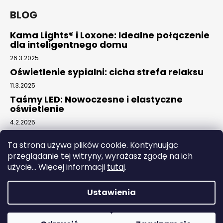
BLOG
Kama Lights® i Loxone: Idealne połączenie
dla inteligentnego domu
26.3.2025
Oświetlenie sypialni: cicha strefa relaksu
11.3.2025
Taśmy LED: Nowoczesne i elastyczne
oświetlenie
4.2.2025
Ta strona używa plików cookie. Kontynuując
Facebook
przeglądanie tej witryny, wyrażasz zgodę na ich
użycie... Więcej informacji
tutaj
.
Ustawienia
Opracował Shoptet
Copyright 2026
Kama elektro
. Wszystkie prawa