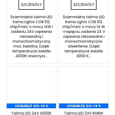
SZCZEGÓŁY
SZCZEGÓŁY
Ściemnialna taśma LED
Ściemnialna taśma LED
Kama Lights COB 512
Kama Lights COB 512
chip/metr o mocy 14W i
chip/metr o mocy 14 W
zasilaniu 24V zapewnia
i napięciu zasilania 24 V
niezawodną i
zapewnia niezawodne i
monochromatyczną
monochromatyczne
moc świetlną. Dzięki
oświetlenie. Dzięki
temperaturze światła
temperaturze światła
4000K stworzysz...
3000 K...
OD
ZŁ38,17
DO
–14 %
OD
ZŁ95,70
DO
–14 %
Taśma LED 24V 4000K
Taśma LED 24V RGBW