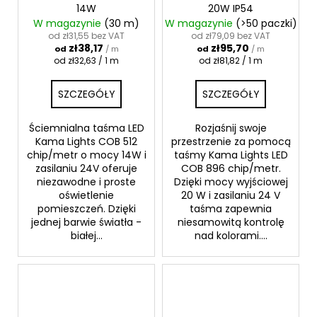
14W
20W IP54
W magazynie
(30 m)
W magazynie
(>50 paczki)
od zł31,55 bez VAT
od zł79,09 bez VAT
zł38,17
zł95,70
od
/ m
od
/ m
Cena
Cena
od zł32,63 / 1 m
od zł81,82 / 1 m
jednostkowa:
jednostkowa:
SZCZEGÓŁY
SZCZEGÓŁY
Ściemnialna taśma LED
Rozjaśnij swoje
Kama Lights COB 512
przestrzenie za pomocą
chip/metr o mocy 14W i
taśmy Kama Lights LED
zasilaniu 24V oferuje
COB 896 chip/metr.
niezawodne i proste
Dzięki mocy wyjściowej
oświetlenie
20 W i zasilaniu 24 V
pomieszczeń. Dzięki
taśma zapewnia
jednej barwie światła -
niesamowitą kontrolę
białej...
nad kolorami....