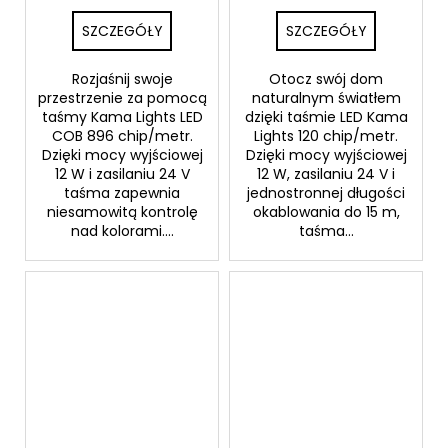
SZCZEGÓŁY
SZCZEGÓŁY
Rozjaśnij swoje
Otocz swój dom
przestrzenie za pomocą
naturalnym światłem
taśmy Kama Lights LED
dzięki taśmie LED Kama
COB 896 chip/metr.
Lights 120 chip/metr.
Dzięki mocy wyjściowej
Dzięki mocy wyjściowej
12 W i zasilaniu 24 V
12 W, zasilaniu 24 V i
taśma zapewnia
jednostronnej długości
niesamowitą kontrolę
okablowania do 15 m,
nad kolorami....
taśma...