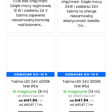
COB 896 chip/metr.
chip/metr. Dzięki mocy
Dzięki mocy wyjściowej
24W i zasilaniu 24V
12 W i zasilaniu 24 V
taśma ta oferuje
taśma zapewnia
niesamowitą
niesamowitą kontrolę
elastyczność światła.
nad kolorami....
Co...
OD
ZŁ47,94
DO
–14 %
OD
ZŁ47,94
DO
–14 %
Taśma LED 24V 4000K
Taśma LED 24V 3000K
14W IP54
14W IP54
W magazynie
(8 m)
W magazynie
(14 m)
od zł39,62 bez VAT
od zł39,62 bez VAT
zł47,94
zł47,94
od
/ m
od
/ m
Cena
Cena
od zł40,97 / 1 m
od zł40,97 / 1 m
jednostkowa:
jednostkowa: