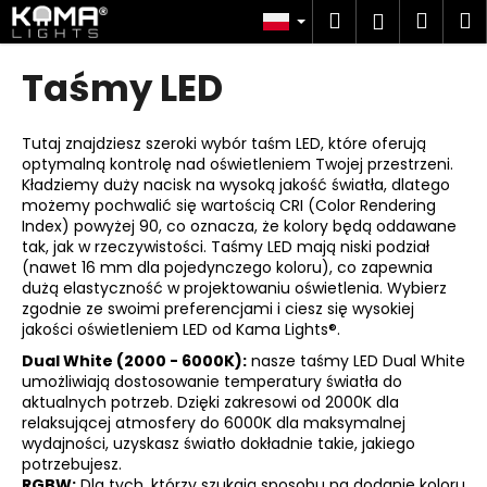
K
Przejść
Szukaj
Kosz
M
Zaloguj
do
o
treści
Z
Z
się
s
Taśmy LED
powrotem
powrotem
z
C
y
z
Tutaj znajdziesz szeroki wybór taśm LED, które oferują
k
optymalną kontrolę nad oświetleniem Twojej przestrzeni.
e
Kładziemy duży nacisk na wysoką jakość światła, dlatego
g
możemy pochwalić się wartością CRI (Color Rendering
o
Index) powyżej 90, co oznacza, że kolory będą oddawane
tak, jak w rzeczywistości. Taśmy LED mają niski podział
s
(nawet 16 mm dla pojedynczego koloru), co zapewnia
z
dużą elastyczność w projektowaniu oświetlenia. Wybierz
zgodnie ze swoimi preferencjami i ciesz się wysokiej
u
jakości oświetleniem LED od Kama Lights®.
k
Dual White (2000 - 6000K):
nasze taśmy LED Dual White
a
umożliwiają dostosowanie temperatury światła do
s
aktualnych potrzeb. Dzięki zakresowi od 2000K dla
relaksującej atmosfery do 6000K dla maksymalnej
z
wydajności, uzyskasz światło dokładnie takie, jakiego
?
potrzebujesz.
RGBW:
Dla tych, którzy szukają sposobu na dodanie koloru