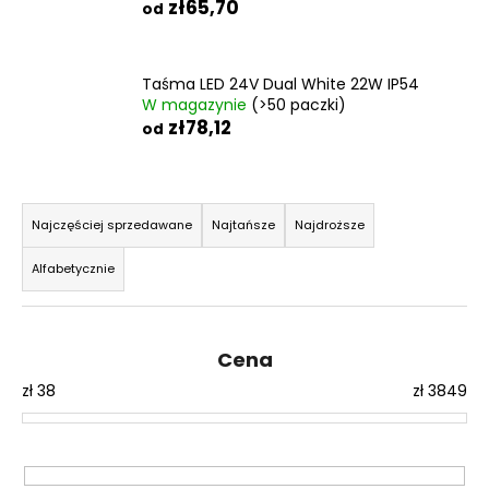
zł65,70
od
Taśma LED 24V Dual White 22W IP54
W magazynie
(>50 paczki)
zł78,12
od
S
o
Najczęściej sprzedawane
Najtańsze
Najdroższe
r
Alfabetycznie
t
o
w
Cena
a
zł
38
zł
3849
n
i
e
p