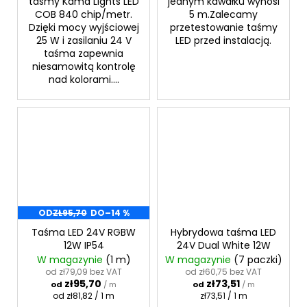
taśmy Kama Lights LED
jednym kawałku wynosi
COB 840 chip/metr.
5 m.Zalecamy
Dzięki mocy wyjściowej
przetestowanie taśmy
25 W i zasilaniu 24 V
LED przed instalacją.
taśma zapewnia
niesamowitą kontrolę
nad kolorami....
OD
ZŁ95,70
DO
–14 %
Taśma LED 24V RGBW
Hybrydowa taśma LED
12W IP54
24V Dual White 12W
W magazynie
(1 m)
W magazynie
(7 paczki)
od zł79,09 bez VAT
od zł60,75 bez VAT
zł95,70
zł73,51
od
/ m
od
/ m
Cena
Cena
od zł81,82 / 1 m
zł73,51 / 1 m
jednostkowa:
jednostkowa: