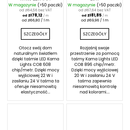
W magazynie
(>50 paczki)
W magazynie
(>50 paczki)
od zł64,56 bez VAT
od zł67,64 bez VAT
zł78,12
zł81,85
od
/ m
od
/ m
Cena
Cena
od zł66,80 / 1 m
od zł69,96 / 1 m
jednostkowa:
jednostkowa:
SZCZEGÓŁY
SZCZEGÓŁY
Otocz swój dom
Rozjaśnij swoje
naturalnym światłem
przestrzenie za pomocą
dzięki taśmie LED Kama
taśmy Kama Lights LED
Lights COB 608
COB 896 chip/metr.
chip/metr. Dzięki mocy
Dzięki mocy wyjściowej
wyjściowej 22 W i
20 W i zasilaniu 24 V
zasilaniu 24 V taśma ta
taśma zapewnia
oferuje niesamowitą
niesamowitą kontrolę
elastyczność...
nad kolorami....