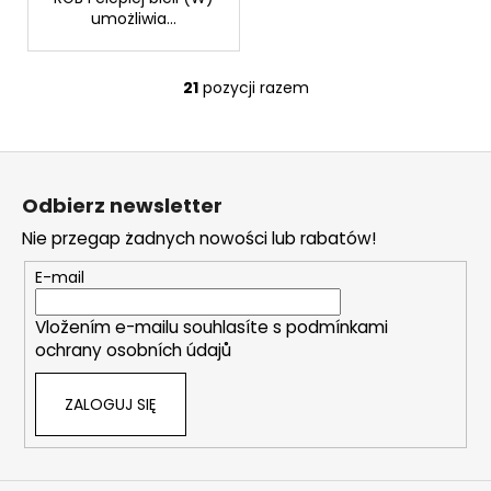
umożliwia...
21
pozycji razem
K
o
n
S
t
t
r
Odbierz newsletter
o
o
Nie przegap żadnych nowości lub rabatów!
l
p
k
k
E-mail
i
a
l
Vložením e-mailu souhlasíte s
podmínkami
i
ochrany osobních údajů
s
t
ZALOGUJ SIĘ
y