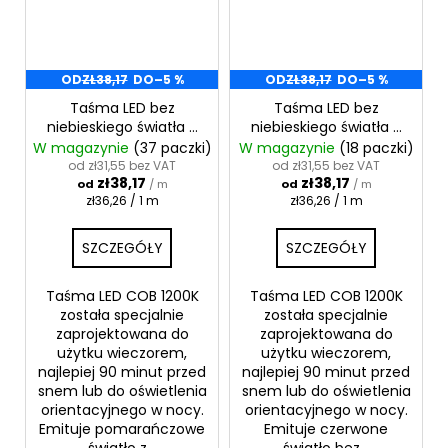
OD
ZŁ38,17
DO
–5 %
OD
ZŁ38,17
DO
–5 %
Taśma LED bez
Taśma LED bez
niebieskiego światła -
niebieskiego światła -
pomarańczowa 24V
czerwona 24V 1000K
W magazynie
(37 paczki)
W magazynie
(18 paczki)
1300K 12W
12W
od zł31,55 bez VAT
od zł31,55 bez VAT
zł38,17
zł38,17
od
/ m
od
/ m
Cena
Cena
zł36,26 / 1 m
zł36,26 / 1 m
jednostkowa:
jednostkowa:
SZCZEGÓŁY
SZCZEGÓŁY
Taśma LED COB 1200K
Taśma LED COB 1200K
została specjalnie
została specjalnie
zaprojektowana do
zaprojektowana do
użytku wieczorem,
użytku wieczorem,
najlepiej 90 minut przed
najlepiej 90 minut przed
snem lub do oświetlenia
snem lub do oświetlenia
orientacyjnego w nocy.
orientacyjnego w nocy.
Emituje pomarańczowe
Emituje czerwone