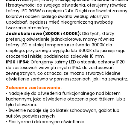
i kreatywności do swojego oświetlenia, oferujemy również
taśmy LED RGBW o napięciu 24V. Dzięki możliwości zmiany
kolorów i odcieni białego światła według własnych
upodobań, będziesz mieć nieograniczoną swobodę
SZUKAJ
tworzenia atmosfery.
Jednokolorowe (3000K i 4000K):
Dla tych, którzy
preferują oświetlenie jednokolorowe, mamy również
taśmy LED o stałej temperaturze światła, 3000K dla
P
ciepłego, przyjaznego wyglądu lub 4000K dla jaśniejszego
o
otoczenia i niskiej podzielności zaledwie 16 mm.
l
IP20 i IP54:
Oferujemy taśmy LED o stopniu ochrony IP20
e
do zastosowań wewnętrznych i IP54 do zastosowań
zewnętrznych, co oznacza, że można stworzyć idealne
c
oświetlenie zarówno w pomieszczeniach, jak i na zewnątrz.
a
m
Zalecane zastosowanie:
•
Nadaje się do oświetlenia funkcjonalnego nad blatem
y
kuchennym, jako oświetlenie otoczenia pod łóżkiem lub z
tyłu telewizora.
•
Świetnie nadaje się do klatek schodowych, gablot lub
sufitów podwieszanych.
•
Elastyczne i dekoracyjne oświetlenie.