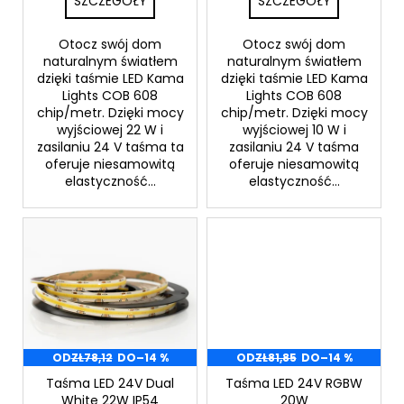
SZCZEGÓŁY
SZCZEGÓŁY
w
Otocz swój dom
Otocz swój dom
naturalnym światłem
naturalnym światłem
dzięki taśmie LED Kama
dzięki taśmie LED Kama
Lights COB 608
Lights COB 608
chip/metr. Dzięki mocy
chip/metr. Dzięki mocy
wyjściowej 22 W i
wyjściowej 10 W i
zasilaniu 24 V taśma ta
zasilaniu 24 V taśma
oferuje niesamowitą
oferuje niesamowitą
elastyczność...
elastyczność...
OD
ZŁ78,12
DO
–14 %
OD
ZŁ81,85
DO
–14 %
Taśma LED 24V Dual
Taśma LED 24V RGBW
White 22W IP54
20W