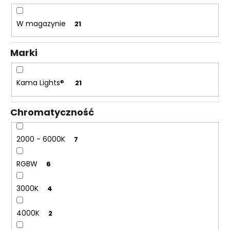
r
o
W magazynie
21
d
u
Marki
k
t
Kama Lights®
21
ó
w
Chromatyczność
2000 - 6000K
7
RGBW
6
3000K
4
4000K
2