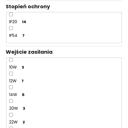
Stopień ochrony
IP20
14
IP54
7
Wejście zasilania
10W
3
12W
7
14W
5
20W
3
22W
2