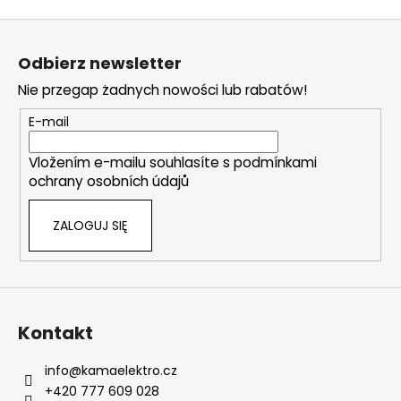
c
t
S
j
r
a
t
o
Odbierz newsletter
o
l
Nie przegap żadnych nowości lub rabatów!
k
p
i
k
E-mail
l
a
i
Vložením e-mailu souhlasíte s
podmínkami
s
ochrany osobních údajů
t
y
ZALOGUJ SIĘ
Kontakt
info
@
kamaelektro.cz
+420 777 609 028