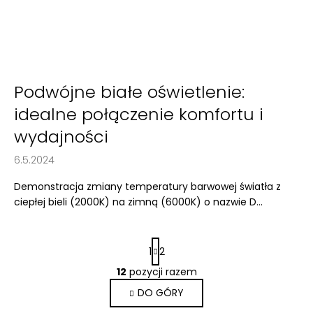
Podwójne białe oświetlenie:
idealne połączenie komfortu i
wydajności
6.5.2024
Demonstracja zmiany temperatury barwowej światła z
ciepłej bieli (2000K) na zimną (6000K) o nazwie D...
P
1
2
a
g
12
pozycji razem
K
i
o
DO GÓRY
n
n
a