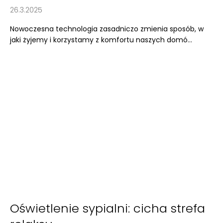
w
26.3.2025
Nowoczesna technologia zasadniczo zmienia sposób, w
SZUKAJ
jaki żyjemy i korzystamy z komfortu naszych domó...
P
o
l
e
c
a
m
y
Oświetlenie sypialni: cicha strefa