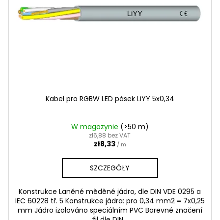
Kabel pro RGBW LED pásek LiYY 5x0,34
W magazynie
(>50 m)
zł6,88 bez VAT
zł8,33
/ m
SZCZEGÓŁY
Konstrukce Laněné měděné jádro, dle DIN VDE 0295 a
IEC 60228 tř. 5 Konstrukce jádra: pro 0,34 mm2 = 7x0,25
mm Jádro izolováno speciálním PVC Barevné značení
žil dle DIN...