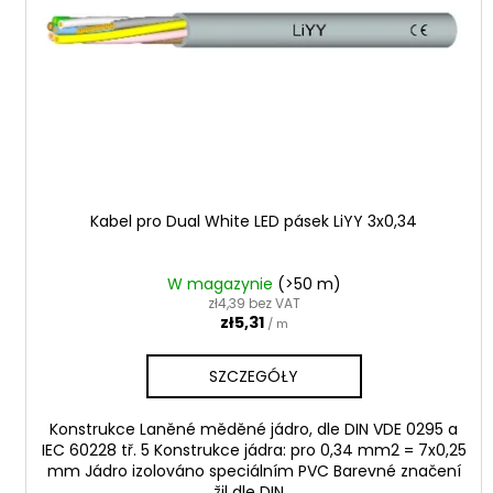
e
r
p
o
r
d
o
u
d
k
u
t
k
ó
t
w
Kabel pro Dual White LED pásek LiYY 3x0,34
ó
w
W magazynie
(>50 m)
zł4,39 bez VAT
zł5,31
/ m
SZCZEGÓŁY
Konstrukce Laněné měděné jádro, dle DIN VDE 0295 a
IEC 60228 tř. 5 Konstrukce jádra: pro 0,34 mm2 = 7x0,25
mm Jádro izolováno speciálním PVC Barevné značení
žil dle DIN...