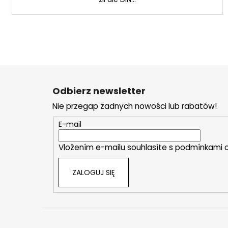
S
t
Odbierz newsletter
o
Nie przegap żadnych nowości lub rabatów!
p
k
E-mail
a
Vložením e-mailu souhlasíte s
podmínkami o
ZALOGUJ SIĘ