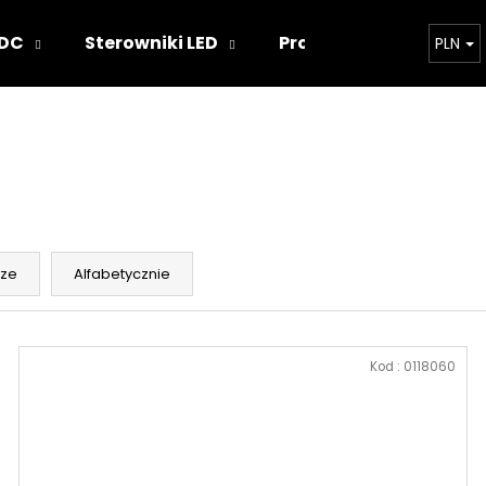
 DC
Sterowniki LED
Projekty oświetlenia
PLN
Czego szukasz?
SZUKAJ
sze
Alfabetycznie
Polecamy
Kod :
0118060