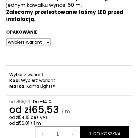
jednym kawałku wynosi 50 m.
Zalecamy przetestowanie taśmy LED przed
instalacją.
OPAKOWANIE
Wybierz wariant
Kod:
Wybierz wariant
Marka:
Kama Lights®
od zł65,53
Do –14 %
od
zł65,53
/ m
od
zł54,16
bez VAT
Cena
od zł56,01 / 1 m
jednostkowa:
DO KOSZYKA