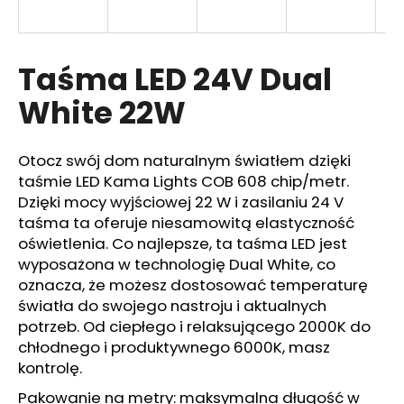
Taśma LED 24V Dual
SZUKAJ
White 22W
P
Otocz swój dom naturalnym światłem dzięki
o
taśmie LED Kama Lights COB 608 chip/metr.
l
Dzięki mocy wyjściowej 22 W i zasilaniu 24 V
e
taśma ta oferuje niesamowitą elastyczność
c
oświetlenia. Co najlepsze, ta taśma LED jest
a
wyposażona w technologię Dual White, co
m
y
oznacza, że możesz dostosować temperaturę
światła do swojego nastroju i aktualnych
potrzeb. Od ciepłego i relaksującego 2000K do
chłodnego i produktywnego 6000K, masz
kontrolę.
Pakowanie na metry: maksymalna długość w