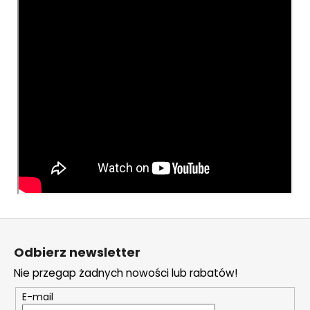
S
t
Odbierz newsletter
o
Nie przegap żadnych nowości lub rabatów!
p
k
E-mail