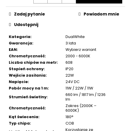
Zadaj pytanie
Powiadom mnie
Udostępnij
Kategoria
:
DualWhite
Gwarancja
:
3 lata
EAN
:
Wybierz wariant
Chromatyczność
:
2000 - 6000K
Liczba chipów na metr
:
608
Stopień ochrony
:
IP20
Wejście zasilania
:
22W
Napięcie
:
24V DC
Pobór mocy na 1 m
:
11W / 22W / 11W
660 lm / 1817 lm / 1236
Strumień świetlny
:
lm
Zakres (2000K –
Chromatyczność
:
6000K)
Kąt świecenia
:
180°
Typ chipa
:
COB
Korzystanie ze