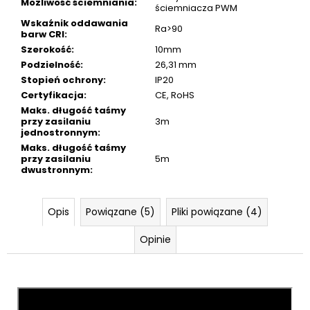
Możliwość ściemniania
:
ściemniacza PWM
Wskaźnik oddawania
Ra>90
barw CRI
:
Szerokość
:
10mm
Podzielność
:
26,31 mm
Stopień ochrony
:
IP20
Certyfikacja
:
CE, RoHS
Maks. długość taśmy
przy zasilaniu
3m
jednostronnym
:
Maks. długość taśmy
przy zasilaniu
5m
dwustronnym
:
Opis
Powiązane (5)
Pliki powiązane (4)
Opinie