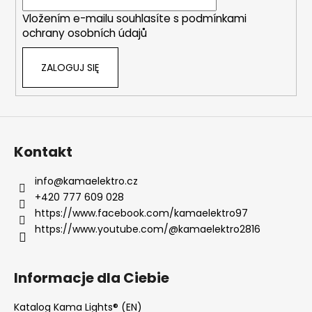
a
Vložením e-mailu souhlasíte s
podmínkami
ochrany osobních údajů
ZALOGUJ SIĘ
Kontakt
info
@
kamaelektro.cz
+420 777 609 028
https://www.facebook.com/kamaelektro97
https://www.youtube.com/@kamaelektro2816
Informacje dla Ciebie
Katalog Kama Lights® (EN)