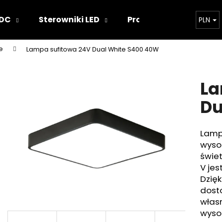
 DC
Sterowniki LED
Projekty oświetlenia
PLN
e
Lampa sufitowa 24V Dual White S400 40W
Czego szukasz?
La
SZUKAJ
Du
Lamp
Polecamy
wysok
świet
V jes
Dzięk
dost
włas
wyso