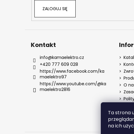
ZALOGUJ SIĘ
Kontakt
Info
info
@
kamaelektro.cz
Kata
+420 777 609 028
Kont
https://www.facebook.com/ka
Zwro
maelektro97
Prod
https://www.youtube.com/@ka
O na
maelektro2816
Zasa
Polit
Ta strona 
przeglądan
na ich użyc