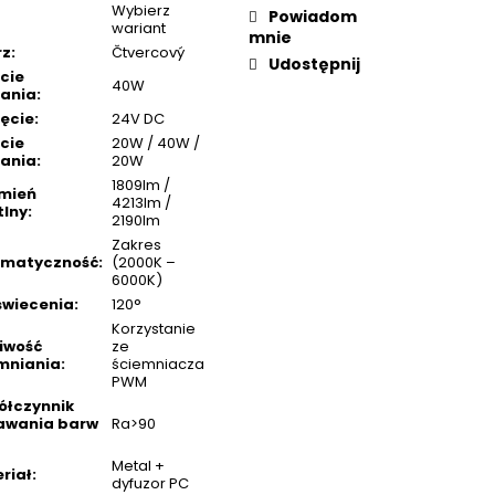
Wybierz
Powiadom
wariant
mnie
rz
:
Čtvercový
Udostępnij
cie
40W
lania
:
ęcie
:
24V DC
cie
20W / 40W /
lania
:
20W
1809lm /
mień
4213lm /
tlny
:
2190lm
Zakres
omatyczność
:
(2000K –
6000K)
świecenia
:
120°
Korzystanie
iwość
ze
mniania
:
ściemniacza
PWM
łczynnik
awania barw
Ra>90
Metal +
riał
:
dyfuzor PC