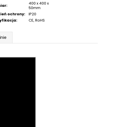
400 x 400 x
iar
:
50mm
ień ochrony
:
IP20
yfikacja
:
CE, RoHS
inie