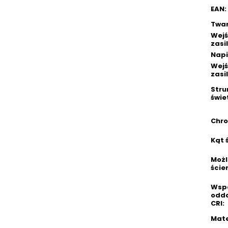
EAN
:
Twa
Wejś
zasi
Napi
Wejś
zasi
Stru
świe
Chr
Kąt 
Możl
ście
Wspó
odd
CRI
:
Mate