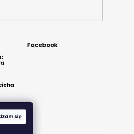
Facebook
e:
la
 cicha
ne i
ie
dzam się