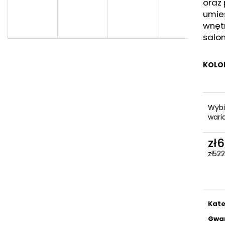
oraz 
umie
wnętr
salon
KOLO
Wybi
wari
zł
zł52
Cen
jedn
Kate
Gwa