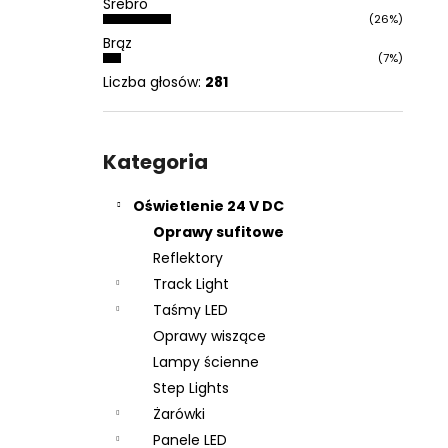
Srebro
(26%)
Brąz
(7%)
Liczba głosów:
281
Pominąć
kategorie
Kategoria
Oświetlenie 24 V DC
Oprawy sufitowe
Reflektory
Track Light
Taśmy LED
Oprawy wiszące
Lampy ścienne
Step Lights
Żarówki
Panele LED