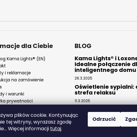
rmacje dla Ciebie
BLOG
Kama Lights® i Loxon
log Kama Lights® (EN)
Idealne połączenie d
akt
inteligentnego domu
ty i reklamacje
26.3.2025
ukcja na zamówienie
Oświetlenie sypialni:
s
strefa relaksu
dy i warunki
yka prywatności
11.3.2025
Taśmy LED: Nowoczes
elastyczne oświetlen
używa plików cookie. Kontynuując
Odrzucić
Zga
ie tej witryny, wyrażasz zgodę
4.2.2025
ie... Więcej informacji
tutaj
.