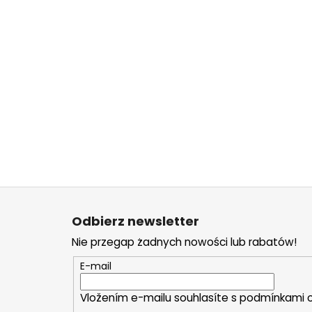
S
t
Odbierz newsletter
o
Nie przegap żadnych nowości lub rabatów!
p
k
E-mail
a
Vložením e-mailu souhlasíte s
podmínkami o