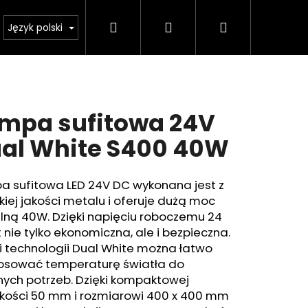
Szukaj
Zaloguj
Koszyk
Kalkulator oświetlenia
Język polski
się
mpa sufitowa 24V
al White S400 40W
a sufitowa LED 24V DC wykonana jest z
iej jakości metalu i oferuje dużą moc
lną 40W. Dzięki napięciu roboczemu 24
t nie tylko ekonomiczna, ale i bezpieczna.
i technologii Dual White można łatwo
osować temperaturę światła do
nych potrzeb. Dzięki kompaktowej
kości 50 mm i rozmiarowi 400 x 400 mm