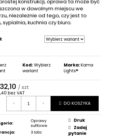
prostej konstrukcji, oprawa ta może być
szczona w dowolnym miejscu we
zu, niezależnie od tego, czy jest to
, sypialnia, kuchnia czy biuro.
R
erz
Kod:
Wybierz
Marka:
Kama
ant
wariant
Lights®
632,10
/ szt
2,40 bez VAT
a
DO KOSZYKA
ostkowa:
Druk
Oprawy
goria
:
sufitowe
Zadaj
rancja
:
3 lata
pytanie