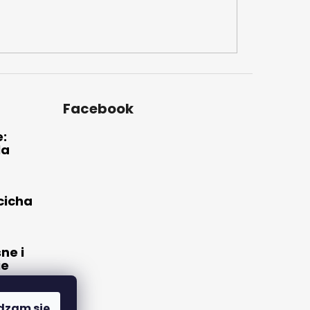
Facebook
e:
la
 cicha
ne i
ie
dzam się