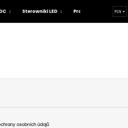
 DC
Sterowniki LED
Projekty oświetlenia
PLN
Czego szukasz?
SZUKAJ
Polecamy
chrany osobních údajů