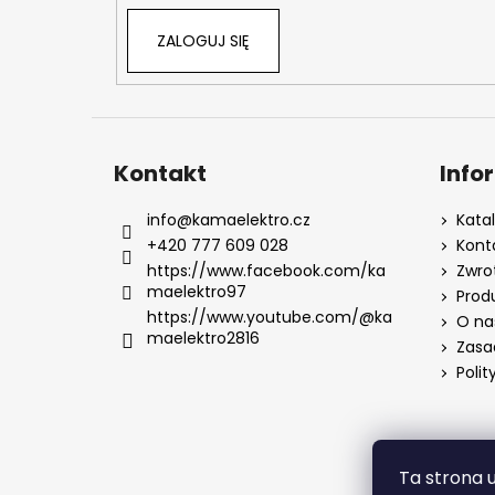
ZALOGUJ SIĘ
Kontakt
Info
info
@
kamaelektro.cz
Kata
+420 777 609 028
Kont
https://www.facebook.com/ka
Zwro
maelektro97
Prod
https://www.youtube.com/@ka
O na
maelektro2816
Zasa
Polit
Ta strona 