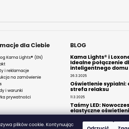
rmacje dla Ciebie
BLOG
Kama Lights® i Loxon
log Kama Lights® (EN)
Idealne połączenie d
akt
inteligentnego domu
ty i reklamacje
26.3.2025
ukcja na zamówienie
Oświetlenie sypialni:
s
strefa relaksu
dy i warunki
yka prywatności
11.3.2025
Taśmy LED: Nowoczes
elastyczne oświetlen
4.2.2025
używa plików cookie. Kontynuując
Odrzucić
Zga