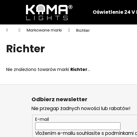
K
Przejść
do
o
Oświetlenie 24 V
treści
Z
Z
s
powrotem
powrotem
z
Home
Markowane marki
Richter
y
do sklepu
do sklepu
k
Richter
Nie znaleziono towarów marki
Richter
...
S
t
Odbierz newsletter
o
Nie przegap żadnych nowości lub rabatów!
p
k
E-mail
a
Vložením e-mailu souhlasíte s
podmínkami o