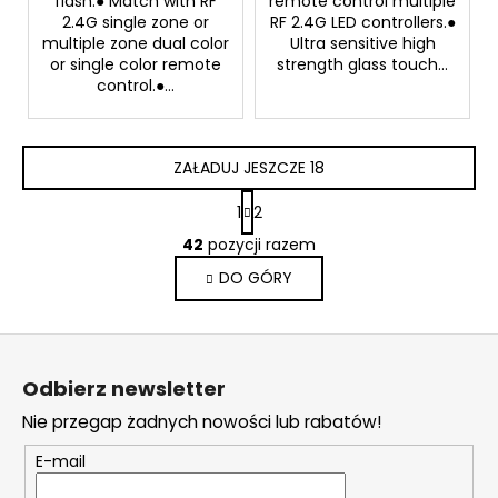
flash.● Match with RF
remote control multiple
2.4G single zone or
RF 2.4G LED controllers.●
multiple zone dual color
Ultra sensitive high
or single color remote
strength glass touch...
control.●...
ZAŁADUJ JESZCZE 18
P
1
2
a
K
g
42
pozycji razem
o
i
DO GÓRY
n
n
a
t
c
r
S
j
o
a
t
l
Odbierz newsletter
o
k
Nie przegap żadnych nowości lub rabatów!
i
p
l
k
E-mail
i
a