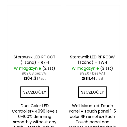
Sterownik LED RF CCT
Sterownik LED RF RGBW
(1 zóna) - R7-1
(1 zóna) - TW4
W magazynie
(2 szt)
W magazynie
(3 szt)
zł69,68 bez VAT
zł92,07 bez VAT
zł84,31
zł111,41
/ szt
/ szt
SZCZEGÓŁY
SZCZEGÓŁY
Dual Color LED
Wall Mounted Touch
Controller● 4096 levels
Panel ● Touch panel 1-5
0-100% dimming
color RF remote.● Each
smoothly without any
Touch panel can