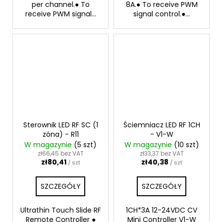
per channel.● To
8A.● To receive PWM
receive PWM signal...
signal control.●...
Sterownik LED RF SC (1
Ściemniacz LED RF 1CH
zóna) - R11
- V1-W
W magazynie
(5 szt)
W magazynie
(10 szt)
zł66,45 bez VAT
zł33,37 bez VAT
zł80,41
zł40,38
/ szt
/ szt
SZCZEGÓŁY
SZCZEGÓŁY
Ultrathin Touch Slide RF
1CH*3A 12-24VDC CV
Remote Controller ●
Mini Controller V1-W