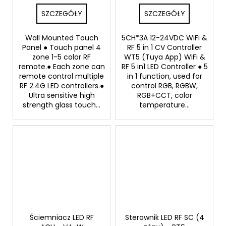
SZCZEGÓŁY
SZCZEGÓŁY
Wall Mounted Touch
5CH*3A 12-24VDC WiFi &
Panel ● Touch panel 4
RF 5 in 1 CV Controller
zone 1-5 color RF
WT5 (Tuya App) WiFi &
remote.● Each zone can
RF 5 in1 LED Controller ● 5
remote control multiple
in 1 function, used for
RF 2.4G LED controllers.●
control RGB, RGBW,
Ultra sensitive high
RGB+CCT, color
strength glass touch...
temperature...
Ściemniacz LED RF
Sterownik LED RF SC (4