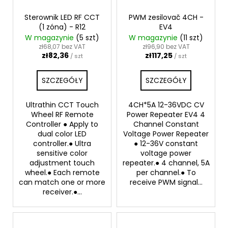
Sterownik LED RF CCT
PWM zesilovač 4CH -
(1 zóna) - R12
EV4
W magazynie
(5 szt)
W magazynie
(11 szt)
zł68,07 bez VAT
zł96,90 bez VAT
zł82,36
zł117,25
/ szt
/ szt
SZCZEGÓŁY
SZCZEGÓŁY
Ultrathin CCT Touch
4CH*5A 12-36VDC CV
Wheel RF Remote
Power Repeater EV4 4
Controller ● Apply to
Channel Constant
dual color LED
Voltage Power Repeater
controller.● Ultra
● 12-36V constant
sensitive color
voltage power
adjustment touch
repeater.● 4 channel, 5A
wheel.● Each remote
per channel.● To
can match one or more
receive PWM signal...
receiver.●...