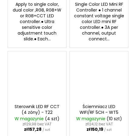
Apply to single color,
Single Color LED Mini RF
dual color ,RGB, RGB+W
Controller ● 1 channel
or RGB+CCT LED
constant voltage single
controller.● Ultra
color LED mini RF
sensitive color
controller.● 3A per
adjustment touch
channel, output
slide.● Each...
connect...
Sterownik LED RF CCT
Ściemniacz LED
(4 zóny) - T22
WIFI/RF 5CH - WT5
W magazynie
(4 szt)
W magazynie
(10 szt)
zł129,98 bez VAT
zł124,12 bez VAT
zł157,28
zł150,19
/ szt
/ szt