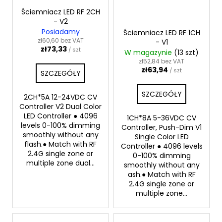
Ściemniacz LED RF 2CH
- V2
Posiadamy
Ściemniacz LED RF 1CH
zł60,60 bez VAT
- V1
zł73,33
/ szt
W magazynie
(13 szt)
zł52,84 bez VAT
zł63,94
/ szt
SZCZEGÓŁY
SZCZEGÓŁY
2CH*5A 12-24VDC CV
Controller V2 Dual Color
LED Controller ● 4096
1CH*8A 5-36VDC CV
levels 0-100% dimming
Controller, Push-Dim V1
smoothly without any
Single Color LED
flash.● Match with RF
Controller ● 4096 levels
2.4G single zone or
0-100% dimming
multiple zone dual...
smoothly without any
ash.● Match with RF
2.4G single zone or
multiple zone...