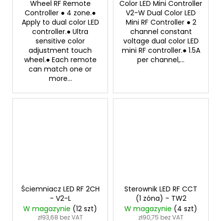
Wheel RF Remote
Color LED Mini Controller
Controller ● 4 zone.●
V2-W Dual Color LED
Apply to dual color LED
Mini RF Controller ● 2
controller.● Ultra
channel constant
sensitive color
voltage dual color LED
adjustment touch
mini RF controller.● 1.5A
wheel.● Each remote
per channel,...
can match one or
more...
Ściemniacz LED RF 2CH
Sterownik LED RF CCT
- V2-L
(1 zóna) - TW2
W magazynie
(12 szt)
W magazynie
(4 szt)
zł93,68 bez VAT
zł90,75 bez VAT