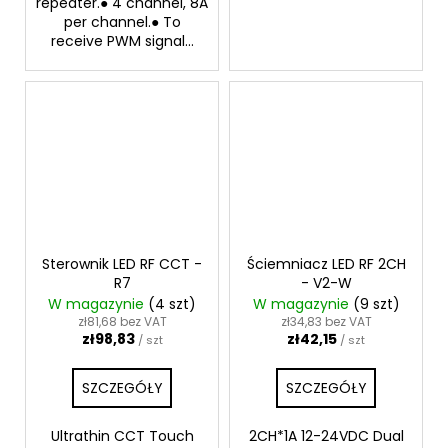
repeater.● 4 channel, 8A
per channel.● To
receive PWM signal...
Sterownik LED RF CCT -
Ściemniacz LED RF 2CH
R7
- V2-W
W magazynie
(4 szt)
W magazynie
(9 szt)
zł81,68 bez VAT
zł34,83 bez VAT
zł98,83
zł42,15
/ szt
/ szt
SZCZEGÓŁY
SZCZEGÓŁY
Ultrathin CCT Touch
2CH*1A 12-24VDC Dual