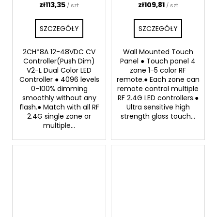
zł113,35
zł109,81
/ szt
/ szt
SZCZEGÓŁY
SZCZEGÓŁY
2CH*8A 12-48VDC CV
Wall Mounted Touch
Controller(Push Dim)
Panel ● Touch panel 4
V2-L Dual Color LED
zone 1-5 color RF
Controller ● 4096 levels
remote.● Each zone can
0-100% dimming
remote control multiple
smoothly without any
RF 2.4G LED controllers.●
flash.● Match with all RF
Ultra sensitive high
2.4G single zone or
strength glass touch...
multiple...