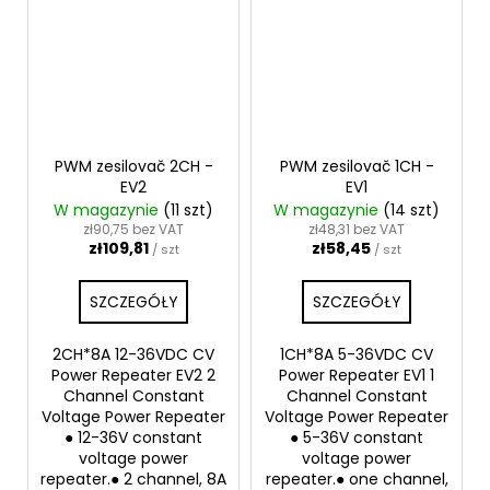
PWM zesilovač 2CH -
PWM zesilovač 1CH -
EV2
EV1
W magazynie
(11 szt)
W magazynie
(14 szt)
zł90,75 bez VAT
zł48,31 bez VAT
zł109,81
zł58,45
/ szt
/ szt
SZCZEGÓŁY
SZCZEGÓŁY
2CH*8A 12-36VDC CV
1CH*8A 5-36VDC CV
Power Repeater EV2 2
Power Repeater EV1 1
Channel Constant
Channel Constant
Voltage Power Repeater
Voltage Power Repeater
● 12-36V constant
● 5-36V constant
voltage power
voltage power
repeater.● 2 channel, 8A
repeater.● one channel,