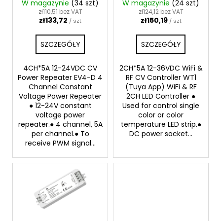
W magazynie
(34 szt)
W magazynie
(24 szt)
o
o
zł110,51 bez VAT
zł124,12 bez VAT
d
d
zł133,72
zł150,19
/ szt
/ szt
u
u
SZUKAJ
k
k
SZCZEGÓŁY
SZCZEGÓŁY
t
t
ó
4CH*5A 12-24VDC CV
2CH*5A 12-36VDC WiFi &
ó
Power Repeater EV4-D 4
RF CV Controller WT1
P
w
w
Channel Constant
(Tuya App) WiFi & RF
o
Voltage Power Repeater
2CH LED Controller ●
l
● 12-24V constant
Used for control single
e
voltage power
color or color
c
repeater.● 4 channel, 5A
temperature LED strip.●
a
per channel.● To
DC power socket...
receive PWM signal...
m
y