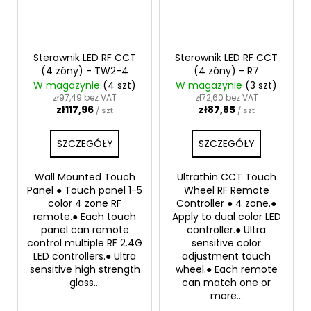
Sterownik LED RF CCT
Sterownik LED RF CCT
(4 zóny) - TW2-4
(4 zóny) - R7
W magazynie
(4 szt)
W magazynie
(3 szt)
zł97,49 bez VAT
zł72,60 bez VAT
zł117,96
zł87,85
/ szt
/ szt
SZCZEGÓŁY
SZCZEGÓŁY
Wall Mounted Touch
Ultrathin CCT Touch
Panel ● Touch panel 1-5
Wheel RF Remote
color 4 zone RF
Controller ● 4 zone.●
remote.● Each touch
Apply to dual color LED
panel can remote
controller.● Ultra
control multiple RF 2.4G
sensitive color
LED controllers.● Ultra
adjustment touch
sensitive high strength
wheel.● Each remote
glass...
can match one or
more...