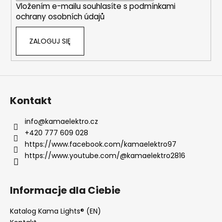
s
Vložením e-mailu souhlasíte s
podmínkami
t
ochrany osobních údajů
y
ZALOGUJ SIĘ
Kontakt
info
@
kamaelektro.cz
+420 777 609 028
https://www.facebook.com/kamaelektro97
https://www.youtube.com/@kamaelektro2816
Informacje dla Ciebie
Katalog Kama Lights® (EN)