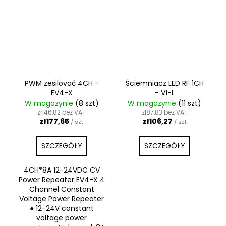
PWM zesilovač 4CH -
Ściemniacz LED RF 1CH
EV4-X
- V1-L
W magazynie
(8 szt)
W magazynie
(11 szt)
zł146,82 bez VAT
zł87,83 bez VAT
zł177,65
zł106,27
/ szt
/ szt
SZCZEGÓŁY
SZCZEGÓŁY
4CH*8A 12-24VDC CV
Power Repeater EV4-X 4
Channel Constant
Voltage Power Repeater
● 12-24V constant
voltage power