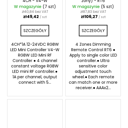
4CH - V4-W
zóny) - RT6
W magazynie
(7 szt)
W magazynie
(5 szt)
zł40,84 bez VAT
zł87,83 bez VAT
zł49,42
zł106,27
/ szt
/ szt
SZCZEGÓŁY
SZCZEGÓŁY
4CH*1A 12-24VDC RGBW
4 Zones Dimming
LED Mini Controller V4-W
Remote Control RT6 ●
RGBW LED Mini RF
Apply to single color LED
Controller ● 4 channel
controller.● Ultra
constant voltage RGBW
sensitive color
LED mini RF controller.●
adjustment touch
1A per channel, output
wheel.● Each remote
connect with 5...
can match one or more
receiver.● AAAx2...