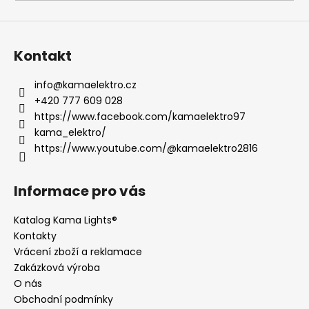
a
j
í
Kontakt
t
?
info
@
kamaelektro.cz
+420 777 609 028
https://www.facebook.com/kamaelektro97
kama_elektro/
https://www.youtube.com/@kamaelektro2816
HLEDAT
Informace pro vás
D
Katalog Kama Lights®
o
Kontakty
p
Vrácení zboží a reklamace
o
Zakázková výroba
r
O nás
u
Obchodní podmínky