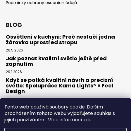
č
Podmínky ochrany osobních údajů
u
j
e
BLOG
m
e
Osvětlení v kuchyni: Proč nestačí jedna
žárovka uprostřed stropu
26.5.2026
Jak poznat kvalitní světlo ještě před
zapnutím
29.1.2026
Když se potká kvalitní návrh a precizní
světlo: Spolupráce Kama Lights® × Feel
Design
13.1.2026
Tento web používá soubory cookie. Dalším
procházením tohoto webu vyjadřujete souhlas s
Facebook
jejich používáním... Více informací
zde
.