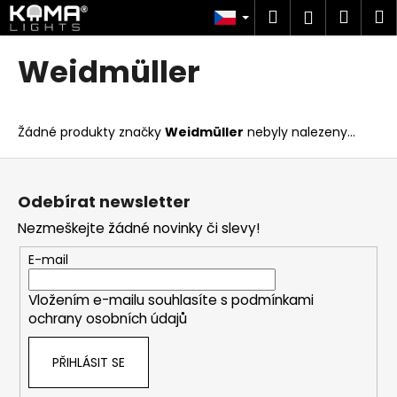
K
Přejít
Hledat
Náku
M
Přihlášen
na
o
obsah
Zpět
Zpět
košík
š
Weidmüller
í
C
k
o
Žádné produkty značky
Weidmüller
nebyly nalezeny...
p
o
Z
t
á
Odebírat newsletter
ř
p
Nezmeškejte žádné novinky či slevy!
e
a
b
t
E-mail
u
í
j
Vložením e-mailu souhlasíte s
podmínkami
ochrany osobních údajů
e
t
PŘIHLÁSIT SE
e
n