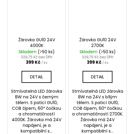
Žárovka GU10 24V
Žárovka GU10 24V
4000K
2700K
Skladem
(>50 ks)
Skladem
(>50 ks)
329,75 Kč bez DPH
329,75 Kč bez DPH
399 Kč
399 Kč
/ ks
/ ks
DETAIL
DETAIL
Stmívatelná LED žárovka
Stmívatelná LED žárovka
8W na 24V s černým
8W na 24V s bílým
tělem. S paticí GU10,
tělem. S paticí GU10,
COB čipem, 60º čočkou
COB čipem, 60º čočkou
a chromatičností
a chromatičností 2700K.
4000K. Žárovka má 24V
Žárovka má 24V
napájení, je a
napájení, je a
kompatibilní s...
kompatibilní s...