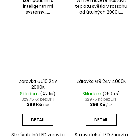
kompatibilní s
White můžete nastavit
inteligentními
teplotu světla v rozsahu
systémy......
od útulných 2000K...
Žárovka GU10 24V
Žárovka G9 24V 4000K
2000K
Skladem
(42 ks)
Skladem
(>50 ks)
329,75 Kč bez DPH
329,75 Kč bez DPH
399 Kč
399 Kč
/ ks
/ ks
DETAIL
DETAIL
Stmívatelná LED žárovka
Stmívatelná LED žárovka