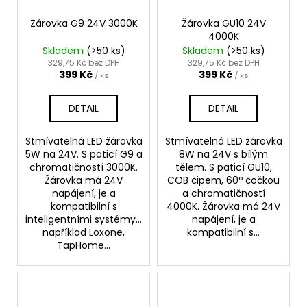
Žárovka G9 24V 3000K
Žárovka GU10 24V
4000K
Skladem
(>50 ks)
Skladem
(>50 ks)
329,75 Kč bez DPH
329,75 Kč bez DPH
399 Kč
399 Kč
/ ks
/ ks
DETAIL
DETAIL
Stmívatelná LED žárovka
Stmívatelná LED žárovka
5W na 24V. S paticí G9 a
8W na 24V s bílým
chromatičností 3000K.
tělem. S paticí GU10,
Žárovka má 24V
COB čipem, 60º čočkou
napájení, je a
a chromatičností
kompatibilní s
4000K. Žárovka má 24V
inteligentními systémy...
napájení, je a
například Loxone,
kompatibilní s...
TapHome...