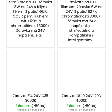
Stmívatelná LED žárovka
Stmívatelná LED
8W na 24V s bílým
filament žárovka 6W na
tělem. S paticí GU10,
24V. S paticí E27 a
COB čipem, s úhlem
chromatičností 3000K.
svitu 120º a
Žárovka má 24V
chromatičností 3000K.
napájení, je
Žárovka má 24V
stmívatelná a
napájení, je a...
kompatibilní s
inteligentními...
Žárovka E14 24V C35
Žárovka GU10 24V 120D
3000K
4000K
Skladem
(>50 ks)
Skladem
(>50 ks)
333,88 Kč bez DPH
329,75 Kč bez DPH