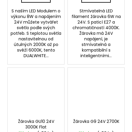
S naším LED Modulem o
Stmívatelná LED
výkonu 8W a napájením
filament žárovka 6W na
24V můžete vytvářet
24V. S paticí E27 a
světlo podle svých
chromatičností 4000K.
potřeb. S teplotou světla
Žárovka má 24V
nastavitelnou od
napájení, je
útulných 2000K až po
stmívatelná a
svěží 6000K, tento
kompatibilní s
DUALWHITE...
inteligentními...
Žárovka GU10 24V
Žárovka G9 24V 2700K
3000K Flat