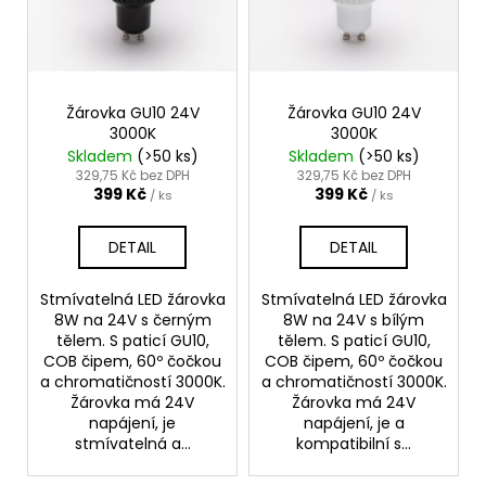
i
s
p
r
o
Žárovka GU10 24V
Žárovka GU10 24V
3000K
3000K
d
Skladem
(>50 ks)
Skladem
(>50 ks)
u
329,75 Kč bez DPH
329,75 Kč bez DPH
399 Kč
399 Kč
k
/ ks
/ ks
t
DETAIL
DETAIL
ů
Stmívatelná LED žárovka
Stmívatelná LED žárovka
8W na 24V s černým
8W na 24V s bílým
tělem. S paticí GU10,
tělem. S paticí GU10,
COB čipem, 60º čočkou
COB čipem, 60º čočkou
a chromatičností 3000K.
a chromatičností 3000K.
Žárovka má 24V
Žárovka má 24V
napájení, je
napájení, je a
stmívatelná a...
kompatibilní s...