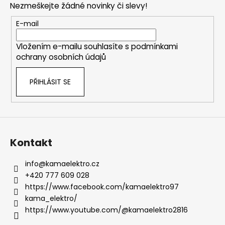
Nezmeškejte žádné novinky či slevy!
a
r
v
t
E-mail
k
í
y
Vložením e-mailu souhlasíte s
podmínkami
v
ochrany osobních údajů
ý
p
PŘIHLÁSIT SE
i
s
u
Kontakt
info
@
kamaelektro.cz
+420 777 609 028
https://www.facebook.com/kamaelektro97
kama_elektro/
https://www.youtube.com/@kamaelektro2816