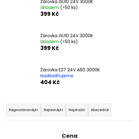
č
Žárovka GU10 24V 3000K
u
Skladem
(>50 ks)
399 Kč
j
e
m
e
Žárovka GU10 24V 3000K
Skladem
(>50 ks)
399 Kč
Žárovka E27 24V A60 3000K
Naskladňujeme
404 Kč
Ř
a
Nejprodávanější
Nejlevnější
Nejdražší
Abecedně
z
e
n
Cena