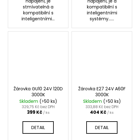
napájení, je
napájení, je a
stmívatelná a
kompatibilní s
kompatibilní s
inteligentními
inteligentními...
systémy......
Žárovka GU10 24V 120D
Žárovka E27 24V A60F
3000K
3000K
Skladem
(>50 ks)
Skladem
(>50 ks)
329,75 Kč bez DPH
333,88 Kč bez DPH
399 Kč
404 Kč
/ ks
/ ks
DETAIL
DETAIL