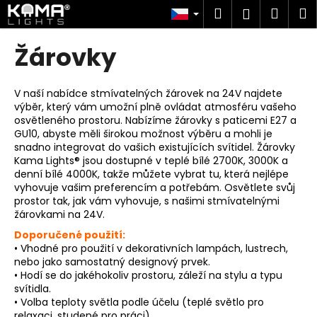
K
Přejít
Hledat
Náku
M
Přihlášen
na
o
obsah
Zpět
Zpět
košík
š
Žárovky
í
C
k
o
V naší nabídce stmívatelných žárovek na 24V najdete
výběr, který vám umožní plně ovládat atmosféru vašeho
p
osvětleného prostoru. Nabízíme žárovky s paticemi E27 a
o
GU10, abyste měli širokou možnost výběru a mohli je
t
snadno integrovat do vašich existujících svítidel. Žárovky
Kama Lights® jsou dostupné v teplé bílé 2700K, 3000K a
ř
denní bílé 4000K, takže můžete vybrat tu, která nejlépe
e
vyhovuje vašim preferencím a potřebám. Osvětlete svůj
prostor tak, jak vám vyhovuje, s našimi stmívatelnými
b
žárovkami na 24V.
u
Doporučené použití:
j
• Vhodné pro použití v dekorativních lampách, lustrech,
e
nebo jako samostatný designový prvek.
• Hodí se do jakéhokoliv prostoru, záleží na stylu a typu
t
svítidla.
e
• Volba teploty světla podle účelu (teplé světlo pro
n
relaxaci, studené pro práci).