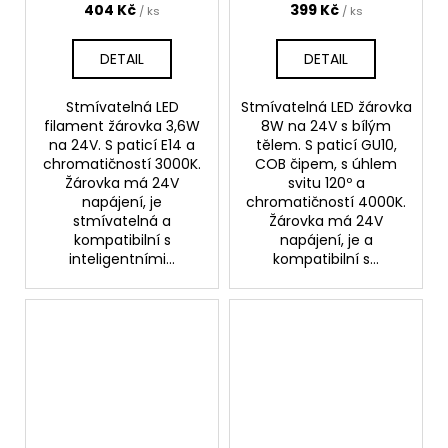
404 Kč
399 Kč
/ ks
/ ks
DETAIL
DETAIL
Stmívatelná LED
Stmívatelná LED žárovka
filament žárovka 3,6W
8W na 24V s bílým
na 24V. S paticí E14 a
tělem. S paticí GU10,
chromatičností 3000K.
COB čipem, s úhlem
Žárovka má 24V
svitu 120º a
napájení, je
chromatičností 4000K.
stmívatelná a
Žárovka má 24V
kompatibilní s
napájení, je a
inteligentními...
kompatibilní s...