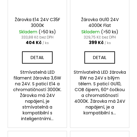
Žárovka E14 24V C35F
Žárovka GU10 24V
3000K
4000K Flat
Skladem
(>50 ks)
Skladem
(>50 ks)
333,88 Kč bez DPH
329,75 Kč bez DPH
404 Kč
399 Kč
/ ks
/ ks
DETAIL
DETAIL
Stmívatelná LED
Stmívatelná LED žárovka
filament žárovka 3,6W
8W na 24V s bílým
na 24V. S paticí E14 a
tělem. S paticí GU10,
chromatičností 3000K.
COB čipem, 60º čočkou
Žárovka má 24V
a chromatičností
napájení, je
4000K. Žárovka má 24V
stmívatelná a
napájení, je a
kompatibilní s
kompatibilní s...
inteligentními...