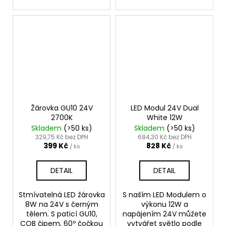
Žárovka GU10 24V
LED Modul 24V Dual
2700K
White 12W
Skladem
(>50 ks)
Skladem
(>50 ks)
329,75 Kč bez DPH
684,30 Kč bez DPH
399 Kč
828 Kč
/ ks
/ ks
DETAIL
DETAIL
Stmívatelná LED žárovka
S naším LED Modulem o
8W na 24V s černým
výkonu 12W a
tělem. S paticí GU10,
napájením 24V můžete
COB čipem, 60º čočkou
vytvářet světlo podle