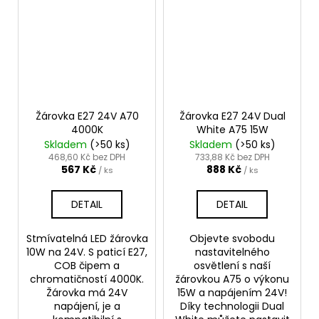
Žárovka E27 24V A70
Žárovka E27 24V Dual
4000K
White A75 15W
Skladem
(>50 ks)
Skladem
(>50 ks)
468,60 Kč bez DPH
733,88 Kč bez DPH
567 Kč
888 Kč
/ ks
/ ks
DETAIL
DETAIL
Stmívatelná LED žárovka
Objevte svobodu
10W na 24V. S paticí E27,
nastavitelného
COB čipem a
osvětlení s naší
chromatičností 4000K.
žárovkou A75 o výkonu
Žárovka má 24V
15W a napájením 24V!
napájení, je a
Díky technologii Dual