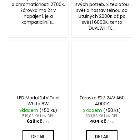
a chromatičností 2700K.
svých potřeb. S teplotou
Žárovka má 24V
světla nastavitelnou od
napájení, je a
útulných 2000K až po
kompatibilní s...
svěží 6000K, tento
DUALWHITE...
LED Modul 24V Dual
Žárovka E27 24V A60
White 8W
4000K
Skladem
(>50 ks)
Skladem
(>50 ks)
519,83 Kč bez DPH
333,88 Kč bez DPH
629 Kč
404 Kč
/ ks
/ ks
DETAIL
DETAIL