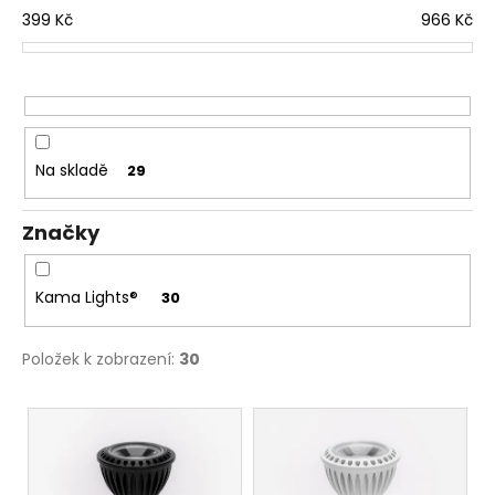
í
399
Kč
966
Kč
p
r
o
d
u
Na skladě
29
k
t
Značky
ů
Kama Lights®
30
Položek k zobrazení:
30
V
ý
p