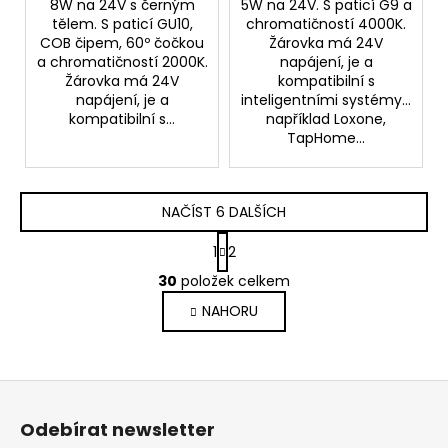
8W na 24V s černým
5W na 24V. S paticí G9 a
tělem. S paticí GU10,
chromatičností 4000K.
COB čipem, 60º čočkou
Žárovka má 24V
a chromatičností 2000K.
napájení, je a
Žárovka má 24V
kompatibilní s
napájení, je a
inteligentními systémy...
kompatibilní s...
například Loxone,
TapHome...
NAČÍST 6 DALŠÍCH
S
1
2
t
O
r
30
položek celkem
v
á
NAHORU
l
n
k
á
o
d
v
a
Z
á
c
n
á
í
Odebírat newsletter
í
p
p