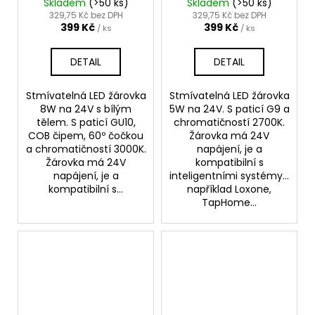
Skladem
(>50 ks)
Skladem
(>50 ks)
329,75 Kč bez DPH
329,75 Kč bez DPH
399 Kč
399 Kč
/ ks
/ ks
DETAIL
DETAIL
Stmívatelná LED žárovka
Stmívatelná LED žárovka
8W na 24V s bílým
5W na 24V. S paticí G9 a
tělem. S paticí GU10,
chromatičností 2700K.
COB čipem, 60º čočkou
Žárovka má 24V
a chromatičností 3000K.
napájení, je a
Žárovka má 24V
kompatibilní s
napájení, je a
inteligentními systémy...
kompatibilní s...
například Loxone,
TapHome...