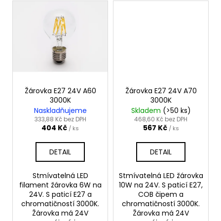
Žárovka E27 24V A60
Žárovka E27 24V A70
3000K
3000K
Naskladňujeme
Skladem
(>50 ks)
333,88 Kč bez DPH
468,60 Kč bez DPH
404 Kč
567 Kč
/ ks
/ ks
DETAIL
DETAIL
Stmívatelná LED
Stmívatelná LED žárovka
filament žárovka 6W na
10W na 24V. S paticí E27,
24V. S paticí E27 a
COB čipem a
chromatičností 3000K.
chromatičností 3000K.
Žárovka má 24V
Žárovka má 24V