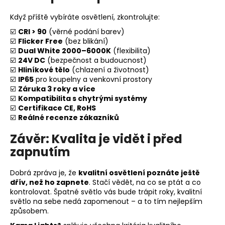
Když příště vybíráte osvětlení, zkontrolujte:
☑️
CRI > 90
(věrné podání barev)
☑️
Flicker Free
(bez blikání)
☑️
Dual White 2000–6000K
(flexibilita)
☑️
24V DC
(bezpečnost a budoucnost)
☑️
Hliníkové tělo
(chlazení a životnost)
☑️
IP65
pro koupelny a venkovní prostory
☑️
Záruka 3 roky a více
☑️
Kompatibilita s chytrými systémy
☑️
Certifikace CE, RoHS
☑️
Reálné recenze zákazníků
Závěr: Kvalita je vidět i před
zapnutím
Dobrá zpráva je, že
kvalitní osvětlení poznáte ještě
dřív, než ho zapnete
. Stačí vědět, na co se ptát a co
kontrolovat. Špatné světlo vás bude trápit roky, kvalitní
světlo na sebe nedá zapomenout – a to tím nejlepším
způsobem.