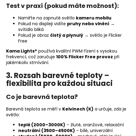
Test v praxi (pokud máte možnost):
Namiřte na zapnuté světlo
kameru mobilu
Pokud na displeji vidíte
pruhy nebo vlnění
→
svítidlo bliká
Pokud je obraz
čistý a plynulý
→ světlo je Flicker
Free
Kama Lights®
používá kvalitní PWM řízení s vysokou
frekvencí, což zaručuje
100% Flicker Free provoz
při
jakémkoliv stmívání.
3. Rozsah barevné teploty –
flexibilita pro každou situaci
Co je barevná teplota?
Barevná teplota se měří v
Kelvinech (K)
a určuje, zda je
světlo:
teplé (2000–3000K)
– žluté, oranžové, relaxační
neutrální (3500–4500K)
– bílé, univerzální