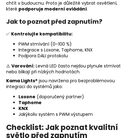
chtít v budoucnu. Proto je důležité vybrat osvětlení,
které
podporuje moderní ovládání
.
Jak to poznat před zapnutím?
✅
Kontrolujte kompatibilitu:
PWM stmívání (0–100 %)
Integrace s Loxone, Taphome, KNX
Podpora DALI protokolu
⚠️
Varování:
Levná LED často nejdou plynule stmívat
nebo blikají při nízkých hodnotách.
Kama Lights®
jsou navržena pro bezproblémovou
integraci do systémů jako:
Loxone
(doporučený partner)
Taphome
KNX
Jakýkoliv systém s PWM výstupem
Checklist: Jak poznat kvalitní
světlo před zapnutím