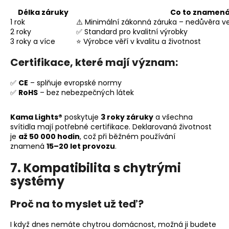
Délka záruky
Co to znamen
1 rok
⚠️ Minimální zákonná záruka – nedůvěra ve
2 roky
✅ Standard pro kvalitní výrobky
3 roky a více
⭐ Výrobce věří v kvalitu a životnost
Certifikace, které mají význam:
✅
CE
– splňuje evropské normy
✅
RoHS
– bez nebezpečných látek
Kama Lights®
poskytuje
3 roky záruky
a všechna
svítidla mají potřebné certifikace. Deklarovaná životnost
je
až 50 000 hodin
, což při běžném používání
znamená
15–20 let provozu
.
7. Kompatibilita s chytrými
systémy
Proč na to myslet už teď?
I když dnes nemáte chytrou domácnost, možná ji budete