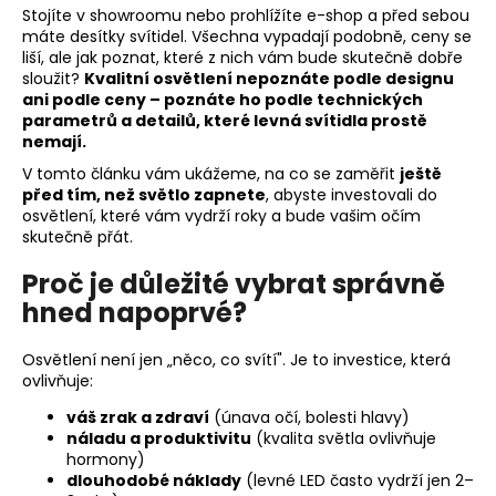
Stojíte v showroomu nebo prohlížíte e-shop a před sebou
a
máte desítky svítidel. Všechna vypadají podobně, ceny se
j
liší, ale jak poznat, které z nich vám bude skutečně dobře
sloužit?
Kvalitní osvětlení nepoznáte podle designu
í
ani podle ceny – poznáte ho podle technických
t
parametrů a detailů, které levná svítidla prostě
?
nemají.
V tomto článku vám ukážeme, na co se zaměřit
ještě
před tím, než světlo zapnete
, abyste investovali do
osvětlení, které vám vydrží roky a bude vašim očím
skutečně přát.
HLEDAT
Proč je důležité vybrat správně
hned napoprvé?
D
Osvětlení není jen „něco, co svítí". Je to investice, která
o
ovlivňuje:
p
váš zrak a zdraví
(únava očí, bolesti hlavy)
o
náladu a produktivitu
(kvalita světla ovlivňuje
r
hormony)
u
dlouhodobé náklady
(levné LED často vydrží jen 2–