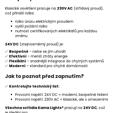
Klasické osvětlení pracuje na
230V AC
(střídavý proud),
což přináší rizika:
riziko úrazu elektrickým proudem
vyšší požární riziko
nutnost certifikovaných elektrikářů pro každou
změnu
24V DC
(stejnosměrný proud) je:
✅
Bezpečné
– nelze se jím uhodit
✅
Efektivní
– menší ztráty energie
✅
Flexibilní
– snadnější integrace do chytrých systémů
✅
Moderní
– standard pro chytré domácnosti
Jak to poznat před zapnutím?
✅
Kontrolujte technický list:
Provozní napětí: 24V DC = moderní, bezpečné řešení
Provozní napětí: 230V AC = klasické, ale s omezeními
Všechna svítidla Kama Lights®
pracují na
24V DC
, což
je ideální pro: