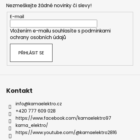
p
Nezmeškejte žádné novinky či slevy!
a
t
E-mail
í
Vložením e-mailu souhlasíte s
podmínkami
ochrany osobních údajů
PŘIHLÁSIT SE
Kontakt
info
@
kamaelektro.cz
+420 777 609 028
https://www.facebook.com/kamaelektro97
kama_elektro/
https://www.youtube.com/@kamaelektro2816