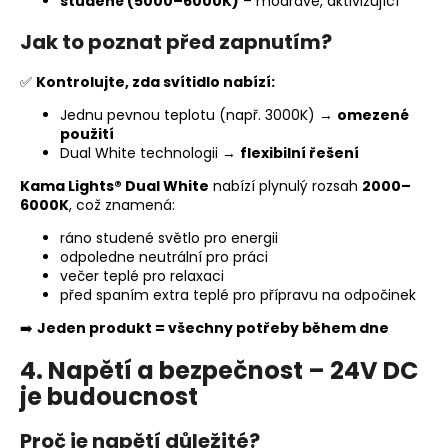
studené (5000–6000K)
– modravé, aktivizující
Jak to poznat před zapnutím?
✅
Kontrolujte, zda svítidlo nabízí:
Jednu pevnou teplotu (např. 3000K) →
omezené
použití
Dual White technologii →
flexibilní řešení
Kama Lights® Dual White
nabízí plynulý rozsah
2000–
6000K
, což znamená:
ráno studené světlo pro energii
odpoledne neutrální pro práci
večer teplé pro relaxaci
před spaním extra teplé pro přípravu na odpočinek
➡️
Jeden produkt = všechny potřeby během dne
4. Napětí a bezpečnost – 24V DC
je budoucnost
Proč je napětí důležité?