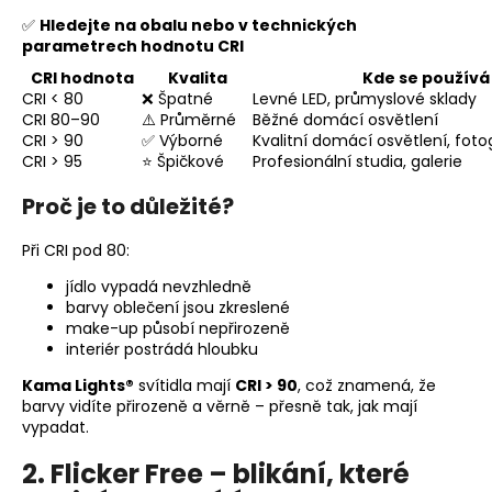
✅
Hledejte na obalu nebo v technických
parametrech hodnotu CRI
CRI hodnota
Kvalita
Kde se používá
CRI < 80
❌ Špatné
Levné LED, průmyslové sklady
CRI 80–90
⚠️ Průměrné
Běžné domácí osvětlení
CRI > 90
✅ Výborné
Kvalitní domácí osvětlení, foto
CRI > 95
⭐ Špičkové
Profesionální studia, galerie
Proč je to důležité?
Při CRI pod 80:
jídlo vypadá nevzhledně
barvy oblečení jsou zkreslené
make-up působí nepřirozeně
interiér postrádá hloubku
Kama Lights®
svítidla mají
CRI > 90
, což znamená, že
barvy vidíte přirozeně a věrně – přesně tak, jak mají
vypadat.
2. Flicker Free – blikání, které