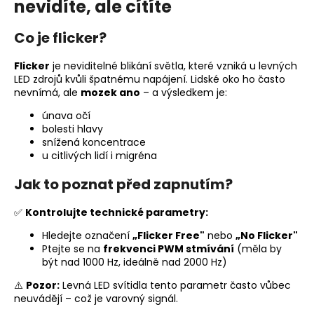
nevidíte, ale cítíte
Co je flicker?
Flicker
je neviditelné blikání světla, které vzniká u levných
LED zdrojů kvůli špatnému napájení. Lidské oko ho často
nevnímá, ale
mozek ano
– a výsledkem je:
únava očí
bolesti hlavy
snížená koncentrace
u citlivých lidí i migréna
Jak to poznat před zapnutím?
✅
Kontrolujte technické parametry:
Hledejte označení
„Flicker Free"
nebo
„No Flicker"
Ptejte se na
frekvenci PWM stmívání
(měla by
být nad 1000 Hz, ideálně nad 2000 Hz)
⚠️
Pozor:
Levná LED svítidla tento parametr často vůbec
neuvádějí – což je varovný signál.