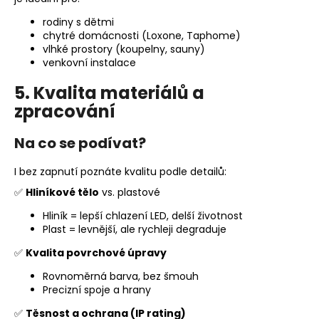
rodiny s dětmi
chytré domácnosti (Loxone, Taphome)
vlhké prostory (koupelny, sauny)
venkovní instalace
5. Kvalita materiálů a
zpracování
Na co se podívat?
I bez zapnutí poznáte kvalitu podle detailů:
✅
Hliníkové tělo
vs. plastové
Hliník = lepší chlazení LED, delší životnost
Plast = levnější, ale rychleji degraduje
✅
Kvalita povrchové úpravy
Rovnoměrná barva, bez šmouh
Precizní spoje a hrany
✅
Těsnost a ochrana (IP rating)