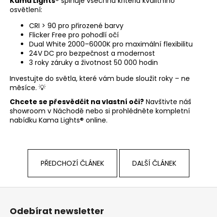
Kama Lights®
splňuje všechna kritéria kvalitního
osvětlení:
CRI > 90 pro přirozené barvy
Flicker Free pro pohodlí očí
Dual White 2000–6000K pro maximální flexibilitu
24V DC pro bezpečnost a modernost
3 roky záruky a životnost 50 000 hodin
Investujte do světla, které vám bude sloužit roky – ne
měsíce. 💡
Chcete se přesvědčit na vlastní oči?
Navštivte náš
showroom v Náchodě
nebo si prohlédněte
kompletní
nabídku Kama Lights®
online.
PŘEDCHOZÍ ČLÁNEK
DALŠÍ ČLÁNEK
Z
á
Odebírat newsletter