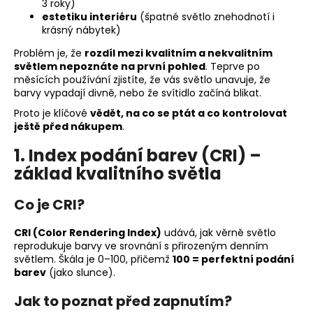
č
3 roky)
u
estetiku interiéru
(špatné světlo znehodnotí i
krásný nábytek)
j
e
Problém je, že
rozdíl mezi kvalitním a nekvalitním
m
světlem nepoznáte na první pohled
. Teprve po
e
měsících používání zjistíte, že vás světlo unavuje, že
barvy vypadají divně, nebo že svítidlo začíná blikat.
Proto je klíčové
vědět, na co se ptát a co kontrolovat
ještě před nákupem
.
1. Index podání barev (CRI) –
základ kvalitního světla
Co je CRI?
CRI (Color Rendering Index)
udává, jak věrně světlo
reprodukuje barvy ve srovnání s přirozeným denním
světlem. Škála je 0–100, přičemž
100 = perfektní podání
barev
(jako slunce).
Jak to poznat před zapnutím?