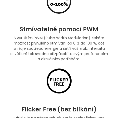
Stmívatelné pomocí PWM
S využitím PWM (Pulse Width Modulation) získáte
možnost plynulého stmívání od 0 % do 100 %, což
snižuje spotřebu energie a šetří váš zrak. Intenzitu
osvětlení tak snadno přizpůsobíte svým preferencím
a aktuálním potřebám.
Flicker Free (bez blikání)
Svítidlo je navrženo tak, aby bylo zcela Flicker Free,