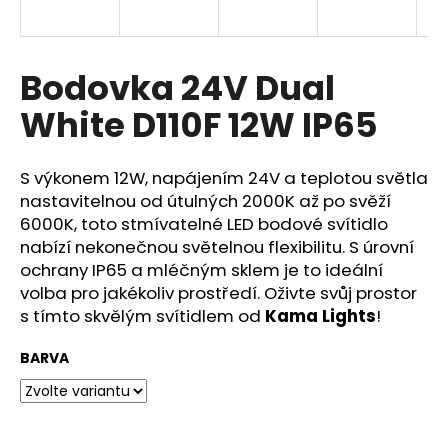
a
j
í
Bodovka 24V Dual
t
White D110F 12W IP65
?
S výkonem 12W, napájením 24V a teplotou světla
nastavitelnou od útulných 2000K až po svěží
6000K, toto stmívatelné LED bodové svítidlo
HLEDAT
nabízí nekonečnou světelnou flexibilitu. S úrovní
ochrany IP65 a mléčným sklem je to ideální
volba pro jakékoliv prostředí. Oživte svůj prostor
s tímto skvělým svítidlem od
Kama Lights
!
D
o
BARVA
p
o
r
u