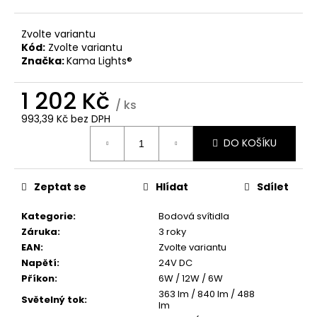
č
u
j
Zvolte variantu
e
Kód:
Zvolte variantu
Značka:
Kama Lights®
m
e
1 202 Kč
/ ks
993,39 Kč bez DPH
Měrná
DO KOŠÍKU
cena:
Zeptat se
Hlídat
Sdílet
Kategorie
:
Bodová svítidla
Záruka
:
3 roky
EAN
:
Zvolte variantu
Napětí
:
24V DC
Příkon
:
6W / 12W / 6W
363 lm / 840 lm / 488
Světelný tok
:
lm