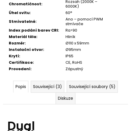
Rozsah (2000K –
Chromatičnost
:
6000K)
Úhel svitu
:
60°
Ano – pomocí PWM
Stmívatelné
:
stmívače
Index podání barev CRI
:
Ra>90
Materiál těla
:
Hliník
Rozměr
:
Ø110 x 59mm
Instalační otvor
:
Ø95mm
Krytí
:
IP65
Certifikace
:
CE, RoHS
Provedení
:
Zápustný
Popis
Související (3)
Související soubory (5)
Diskuze
Dual