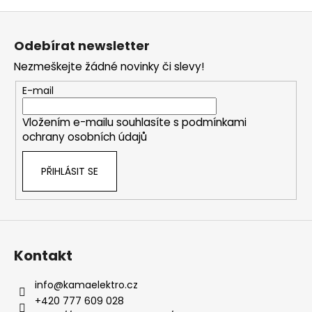
Z
á
Odebírat newsletter
p
Nezmeškejte žádné novinky či slevy!
a
t
E-mail
í
Vložením e-mailu souhlasíte s
podmínkami
ochrany osobních údajů
PŘIHLÁSIT SE
Kontakt
info
@
kamaelektro.cz
+420 777 609 028