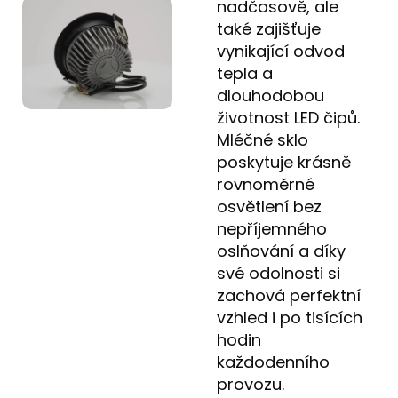
nadčasově, ale
také zajišťuje
vynikající odvod
tepla a
dlouhodobou
životnost LED čipů.
Mléčné sklo
poskytuje krásně
rovnoměrné
osvětlení bez
nepříjemného
oslňování a díky
své odolnosti si
zachová perfektní
vzhled i po tisících
hodin
každodenního
provozu.