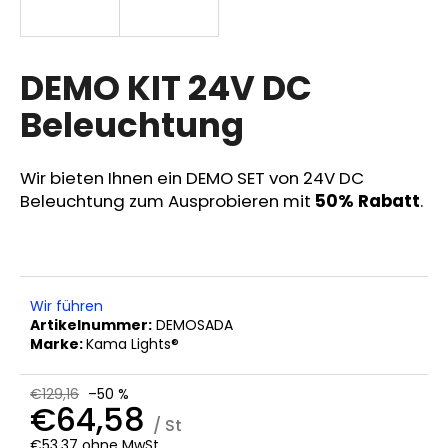
DEMO KIT 24V DC
SUCHEN
Beleuchtung
W
Wir bieten Ihnen ein DEMO SET von 24V DC
i
Beleuchtung zum Ausprobieren mit
50% Rabatt
.
r
e
m
p
f
Wir führen
e
Artikelnummer:
DEMOSADA
h
Marke:
Kama Lights®
l
e
€129,16
–50 %
n
€64,58
/ St
€53,37 ohne MwSt.