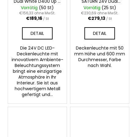
Dual White D400 Up &
SATURN 24V Dual
Down 67W
White D600 72W
Vorrätig
(50 St)
Vorrätig
(25 St)
€156,33 ohne MwSt.
€230,69 ohne MwSt.
€189,16
€279,13
/ St
/ St
DETAIL
DETAIL
Die 24V DC LED-
Deckenleuchte mit 50
Deckenleuchte mit
mm Höhe und 600 mm
innovativem Ambiente-
Durchmesser, Farbe
Beleuchtungssystem
nach Wahl.
bringt eine einzigartige
Atmosphäre in Ihr
Interieur. Sie ist aus
hochwertigem Metall
gefertigt und...