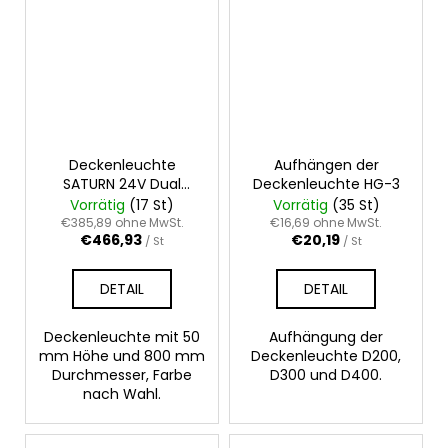
Deckenleuchte
Aufhängen der
SATURN 24V Dual
Deckenleuchte HG-3
White D800 100W
Vorrätig
(17 St)
Vorrätig
(35 St)
€385,89 ohne MwSt.
€16,69 ohne MwSt.
€466,93
€20,19
/ St
/ St
DETAIL
DETAIL
Deckenleuchte mit 50
Aufhängung der
mm Höhe und 800 mm
Deckenleuchte D200,
Durchmesser, Farbe
D300 und D400.
nach Wahl.