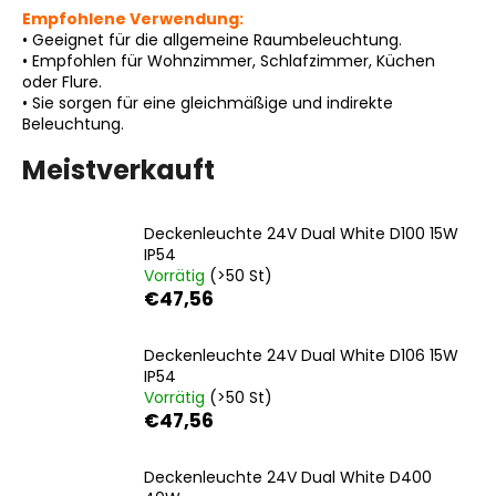
Empfohlene Verwendung:
•
Geeignet für die allgemeine Raumbeleuchtung.
•
Empfohlen für Wohnzimmer, Schlafzimmer, Küchen
oder Flure.
SUCHEN
•
Sie sorgen für eine gleichmäßige und indirekte
Beleuchtung.
Meistverkauft
W
i
r
Deckenleuchte 24V Dual White D100 15W
e
IP54
m
Vorrätig
(>50 St)
€47,56
p
f
e
Deckenleuchte 24V Dual White D106 15W
h
IP54
l
Vorrätig
(>50 St)
€47,56
e
n
Deckenleuchte 24V Dual White D400