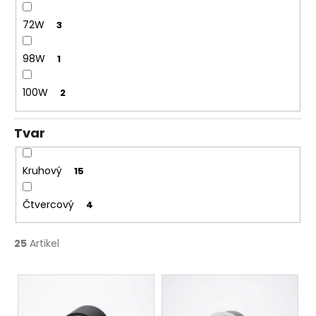
72W
3
98W
1
100W
2
Tvar
Kruhový
15
Čtvercový
4
25
Artikel
L
i
s