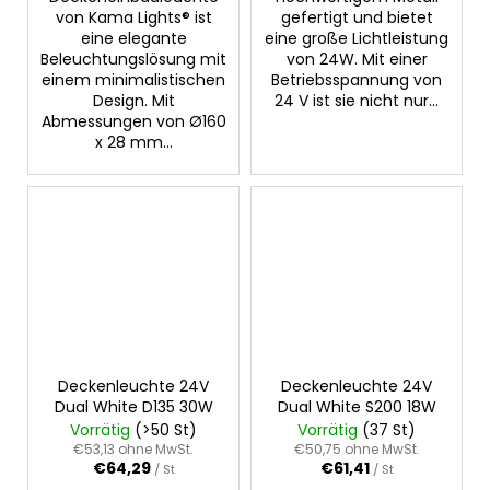
von Kama Lights® ist
gefertigt und bietet
eine elegante
eine große Lichtleistung
Beleuchtungslösung mit
von 24W. Mit einer
einem minimalistischen
Betriebsspannung von
Design. Mit
24 V ist sie nicht nur...
Abmessungen von Ø160
x 28 mm...
Deckenleuchte 24V
Deckenleuchte 24V
Dual White D135 30W
Dual White S200 18W
Vorrätig
(>50 St)
Vorrätig
(37 St)
€53,13 ohne MwSt.
€50,75 ohne MwSt.
€64,29
€61,41
/ St
/ St