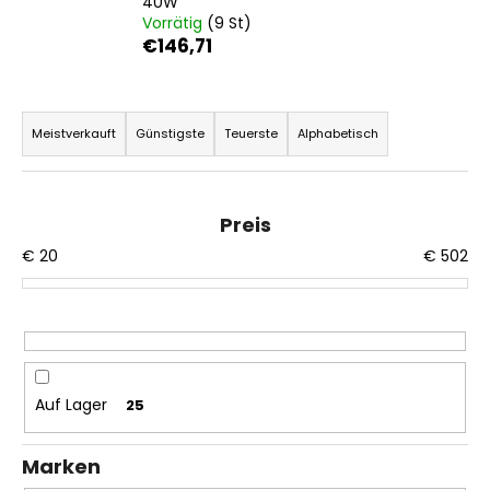
40W
Vorrätig
(9 St)
€146,71
P
r
Meistverkauft
Günstigste
Teuerste
Alphabetisch
o
d
u
Preis
k
€
20
€
502
t
s
o
r
t
Auf Lager
25
i
e
Marken
r