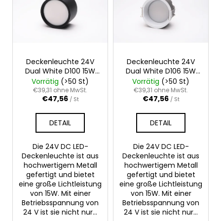
t
e
d
e
r
Deckenleuchte 24V
Deckenleuchte 24V
Dual White D100 15W
Dual White D106 15W
P
IP54
IP54
Vorrätig
(>50 St)
Vorrätig
(>50 St)
r
€39,31 ohne MwSt.
€39,31 ohne MwSt.
€47,56
€47,56
o
/ St
/ St
d
DETAIL
DETAIL
u
k
Die 24V DC LED-
Die 24V DC LED-
t
Deckenleuchte ist aus
Deckenleuchte ist aus
e
hochwertigem Metall
hochwertigem Metall
gefertigt und bietet
gefertigt und bietet
eine große Lichtleistung
eine große Lichtleistung
von 15W. Mit einer
von 15W. Mit einer
Betriebsspannung von
Betriebsspannung von
24 V ist sie nicht nur...
24 V ist sie nicht nur...