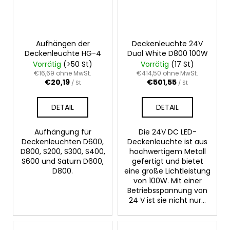
Aufhängen der
Deckenleuchte 24V
Deckenleuchte HG-4
Dual White D800 100W
Vorrätig
(>50 St)
Vorrätig
(17 St)
€16,69 ohne MwSt.
€414,50 ohne MwSt.
€20,19
€501,55
/ St
/ St
DETAIL
DETAIL
Aufhängung für
Die 24V DC LED-
Deckenleuchten D600,
Deckenleuchte ist aus
D800, S200, S300, S400,
hochwertigem Metall
S600 und Saturn D600,
gefertigt und bietet
D800.
eine große Lichtleistung
von 100W. Mit einer
Betriebsspannung von
24 V ist sie nicht nur...