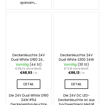
sparsam,...
Deckenleuchte 24V
Deckenleuchte 24V
Dual White D160 24W
Dual White S300 24W
IP54
Vorrätig
(44 St)
Vorrätig
(30 St)
€48,70 ohne MwSt.
€71,18 ohne MwSt.
€58,93
€86,13
/ St
/ St
DETAIL
DETAIL
Die 24V Dual White D160
Die 24V DC LED-
24W IP54
Deckenleuchte ist aus
Deckeneinbauleuchte
hochwertigem Metall