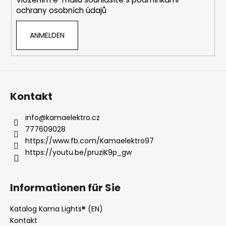
l
e
ochrany osobních údajů
e
d
e
ANMELDEN
r
L
i
s
t
Kontakt
e
info
@
kamaelektro.cz
777609028
https://www.fb.com/Kamaelektro97
https://youtu.be/pruziK9p_gw
Informationen für Sie
Katalog Kama Lights® (EN)
Kontakt