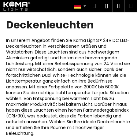
W
Zum
Suchen
Ware
M
Login
Inhalt
a
springen
Zurück
Zurück
r
Deckenleuchten
zum
zum
e
W
n
a
In unserem Angebot finden Sie Kama Lights® 24V DC LED-
k
Deckenleuchten in verschiedenen Größen und
s
o
Wattstärken. Diese Leuchten sind aus hochwertigem
s
r
Aluminium gefertigt und bieten eine hervorragende
u
Lichtleistung. Mit einer Betriebsspannung von 24 V sind sie
b
nicht nur wirtschaftlich, sondern auch sicher. Dank der
c
fortschrittlichen Dual White-Technologie können Sie die
h
Lichttemperatur ganz einfach an Ihre Bedürfnisse
anpassen. Mit einer Farbpalette von 2000K bis 6000K
e
können Sie die richtige Lichttemperatur für jede Situation
n
wählen. Von Entspannung bei warmem Licht bis zu
S
maximaler Produktivität bei kaltem Licht. Darüber hinaus
haben diese Leuchten einen hohen Farbwiedergabeindex
i
(CRI>90), was bedeutet, dass die Farben lebendig und
e
natürlich aussehen. Wählen Sie Ihre ideale Deckenleuchte
?
und erhellen Sie Ihre Räume mit hochwertiger
Beleuchtung.