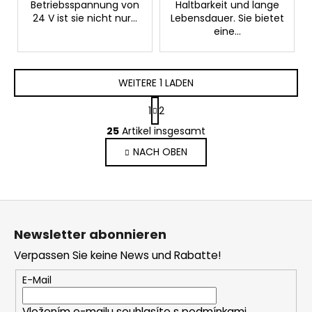
Betriebsspannung von
Haltbarkeit und lange
24 V ist sie nicht nur...
Lebensdauer. Sie bietet
eine...
WEITERE 1 LADEN
P
1
2
a
S
g
25
Artikel insgesamt
t
i
NACH OBEN
e
n
i
u
e
e
r
r
F
u
e
n
u
l
Newsletter abonnieren
g
ß
e
Verpassen Sie keine News und Rabatte!
z
m
e
e
E-Mail
n
i
t
Vložením e-mailu souhlasíte s
podmínkami