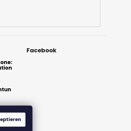
Facebook
xone:
ation
htun
ne
eptieren
tung