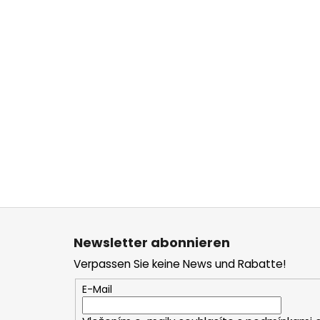
F
u
Newsletter abonnieren
ß
Verpassen Sie keine News und Rabatte!
z
e
E-Mail
i