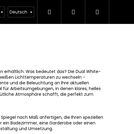
Suchen
Login
Warenkorb
Beleuchtungsrechner
Deutsch
on erhältlich. Was bedeutet das? Die Dual White-
 weißen Lichttemperaturen zu wechseln -
iente und die Beleuchtung an Ihre aktuellen
l für Arbeitsumgebungen, in denen klares, helles
tliche Atmosphäre schafft, die perfekt zum
ir Spiegel nach Maß anfertigen, die Ihren speziellen
ür ein Badezimmer, eine Garderobe oder einen
estaltung und Umsetzung.