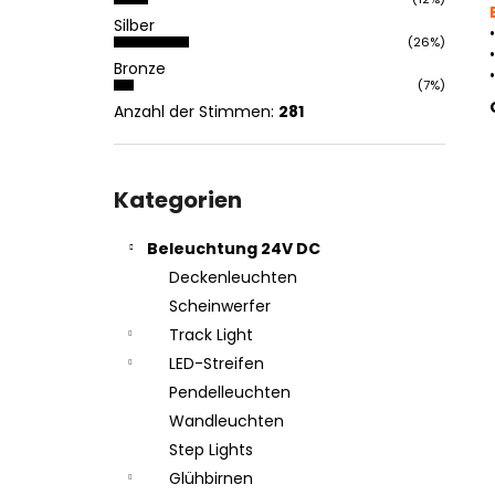
Silber
•
(26%)
•
Bronze
•
(7%)
Anzahl der Stimmen:
281
Kategorien
überspringen
Kategorien
Beleuchtung 24V DC
Deckenleuchten
Scheinwerfer
Track Light
LED-Streifen
Pendelleuchten
Wandleuchten
Step Lights
Glühbirnen