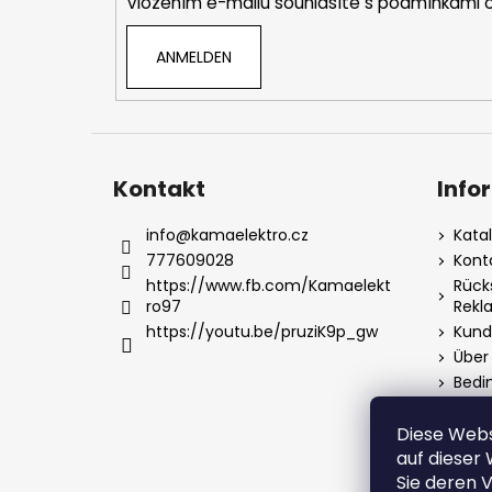
Vložením e-mailu souhlasíte s
podmínkami o
l
e
ANMELDEN
Kontakt
Info
info
@
kamaelektro.cz
Kata
777609028
Kont
https://www.fb.com/Kamaelekt
Rück
ro97
Rekl
https://youtu.be/pruziK9p_gw
Kund
Über
Bedi
Date
Diese Webs
auf dieser
Sie deren 