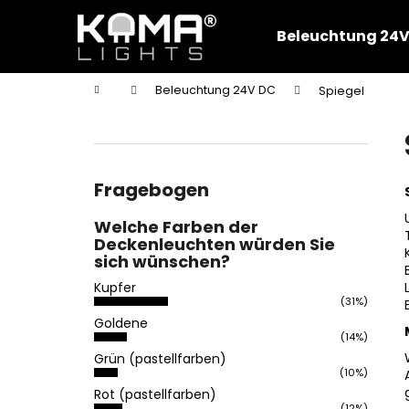
W
Zum
Inhalt
a
Beleuchtung 24V
springen
Zurück
Zurück
r
zum
zum
e
Startseite
Beleuchtung 24V DC
Spiegel
n
Einkaufen
Einkaufen
S
k
e
o
i
r
t
Fragebogen
b
e
Welche Farben der
n
Deckenleuchten würden Sie
l
sich wünschen?
e
Kupfer
i
(31%)
Goldene
s
(14%)
t
Grün (pastellfarben)
e
(10%)
Rot (pastellfarben)
(12%)