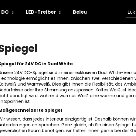
 DC
LED-Treiber
Beleuchtungskonzepte
EUR
Was suchen Sie?
Spiegel
SUCHEN
Spiegel für 24V DC in Dual White
Unsere 24V DC-Spiegel sind in einer exklusiven Dual White-Versi
Technologie ermöglicht es Ihnen, zwischen zwei verschiedenen
Wir empfehlen
Kaltweiß und Warmweiß. Dies gibt Ihnen die Flexibilität, das Amb
Bedürfnisse oder Ihre Stimmung anzupassen. Kaltes Weiß ist idea
Licht benötigt wird, während warmes Weiß eine warme und gemü
Entspannen ist.
Maßgeschneiderte Spiegel
Wir wissen, dass jedes Interieur einzigartig ist. Deshalb können w
Anforderungen entsprechen. Ganz gleich, ob Sie einen Spiegel f
gewerblichen Raum benötigen, wir helfen Ihnen gerne bei der G