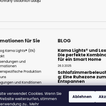
chrany osobních údajů
rmationen für Sie
BLOG
Kama Lights® und Lo
log Kama Lights® (EN)
Die perfekte Kombin
akt
für ein Smart Home
sendungen und
amationen
26.3.2025
enspezifische Produktion
Schlafzimmerbeleuc
g: Eine Ruhezone zum
 uns
Entspannen
ngungen und Konditionen
nschutzbestimmungen
11.3.2025
ite verwendet Cookies. Wenn Sie
LED-Streifen: moder
Ablehnen
Akz
und flexible Beleuch
 Website weitersurfen, stimmen
Verwendung zu... Mehr
4.2.2025