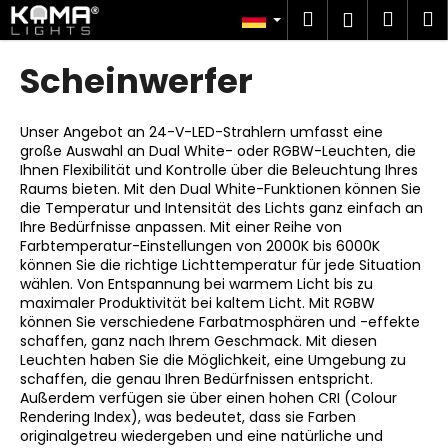
W
Zum
Suchen
Ware
M
Login
Inhalt
a
springen
Zurück
Zurück
r
Scheinwerfer
zum
zum
e
W
n
a
Unser Angebot an 24-V-LED-Strahlern umfasst eine
k
große Auswahl an Dual White- oder RGBW-Leuchten, die
s
o
Ihnen Flexibilität und Kontrolle über die Beleuchtung Ihres
s
r
Raums bieten. Mit den Dual White-Funktionen können Sie
u
die Temperatur und Intensität des Lichts ganz einfach an
b
Ihre Bedürfnisse anpassen. Mit einer Reihe von
c
Farbtemperatur-Einstellungen von 2000K bis 6000K
h
können Sie die richtige Lichttemperatur für jede Situation
wählen. Von Entspannung bei warmem Licht bis zu
e
maximaler Produktivität bei kaltem Licht. Mit RGBW
n
können Sie verschiedene Farbatmosphären und -effekte
S
schaffen, ganz nach Ihrem Geschmack. Mit diesen
Leuchten haben Sie die Möglichkeit, eine Umgebung zu
i
schaffen, die genau Ihren Bedürfnissen entspricht.
e
Außerdem verfügen sie über einen hohen CRI (Colour
?
Rendering Index), was bedeutet, dass sie Farben
originalgetreu wiedergeben und eine natürliche und