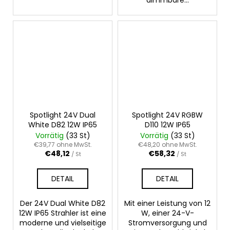
dimmbare...
Spotlight 24V Dual
Spotlight 24V RGBW
White D82 12W IP65
D110 12W IP65
Vorrätig
(33 St)
Vorrätig
(33 St)
€39,77 ohne MwSt.
€48,20 ohne MwSt.
€48,12
€58,32
/ St
/ St
DETAIL
DETAIL
Der 24V Dual White D82
Mit einer Leistung von 12
12W IP65 Strahler ist eine
W, einer 24-V-
moderne und vielseitige
Stromversorgung und