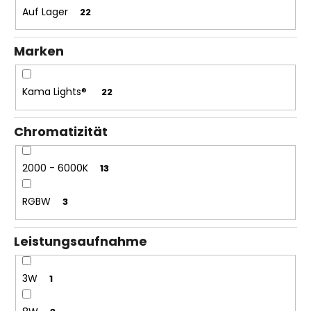
t
Auf Lager
22
i
e
Marken
r
u
n
Kama Lights®
22
g
Chromatizität
2000 - 6000K
13
RGBW
3
Leistungsaufnahme
3W
1