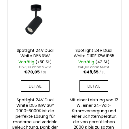
Spotlight 24V Dual
Spotlight 24V Dual
White D55 18W
White D110F 12W IP65
Vorrätig
(>50 St)
Vorrätig
(43 St)
€57,89 ohne MwSt.
€41,03 ohne MwSt.
€70,05
€49,65
/ St
/ St
DETAIL
DETAIL
Spotlight 24V Dual
Mit einer Leistung von 12
White D55 18W 36°
W, einer 24-Volt-
2000-6000K ist die
Stromversorgung und
perfekte Lösung für
einer Lichttemperatur,
moderne und variable
die von gemütlichen
Beleuchtung. Dank der
2000 K bis zu satten