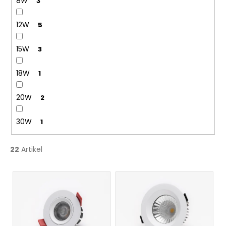
8W
3
12W
5
15W
3
18W
1
20W
2
30W
1
22
Artikel
L
i
s
t