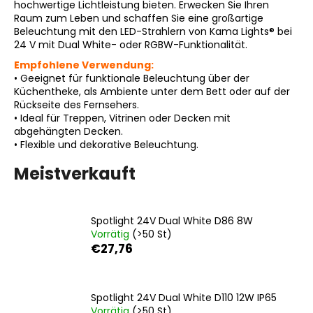
hochwertige Lichtleistung bieten. Erwecken Sie Ihren
Raum zum Leben und schaffen Sie eine großartige
Beleuchtung mit den LED-Strahlern von Kama Lights® bei
24 V mit Dual White- oder RGBW-Funktionalität.
SUCHEN
Empfohlene Verwendung:
•
Geeignet für funktionale Beleuchtung über der
Küchentheke, als Ambiente unter dem Bett oder auf der
Rückseite des Fernsehers.
W
•
Ideal für Treppen, Vitrinen oder Decken mit
i
abgehängten Decken.
r
•
Flexible und dekorative Beleuchtung.
e
Meistverkauft
m
p
f
e
Spotlight 24V Dual White D86 8W
Vorrätig
(>50 St)
h
€27,76
l
e
n
Spotlight 24V Dual White D110 12W IP65
Vorrätig
(>50 St)