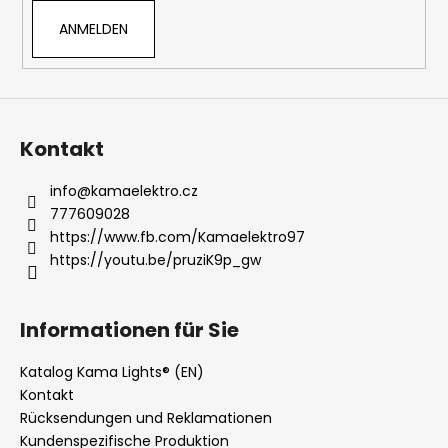
t
ANMELDEN
e
d
e
r
L
i
Kontakt
s
t
info
@
kamaelektro.cz
e
777609028
https://www.fb.com/Kamaelektro97
https://youtu.be/pruziK9p_gw
Informationen für Sie
Katalog Kama Lights® (EN)
Kontakt
Rücksendungen und Reklamationen
Kundenspezifische Produktion