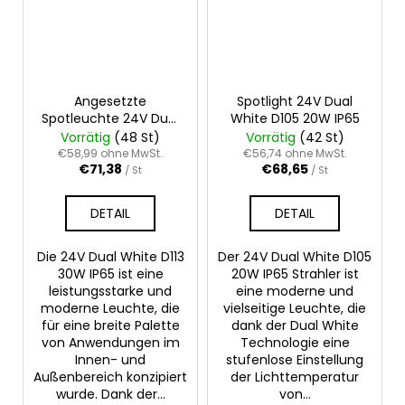
Angesetzte
Spotlight 24V Dual
Spotleuchte 24V Dual
White D105 20W IP65
White D113 30W IP65
Vorrätig
(48 St)
Vorrätig
(42 St)
€58,99 ohne MwSt.
€56,74 ohne MwSt.
€71,38
€68,65
/ St
/ St
DETAIL
DETAIL
Die 24V Dual White D113
Der 24V Dual White D105
30W IP65 ist eine
20W IP65 Strahler ist
leistungsstarke und
eine moderne und
moderne Leuchte, die
vielseitige Leuchte, die
für eine breite Palette
dank der Dual White
von Anwendungen im
Technologie eine
Innen- und
stufenlose Einstellung
Außenbereich konzipiert
der Lichttemperatur
wurde. Dank der...
von...