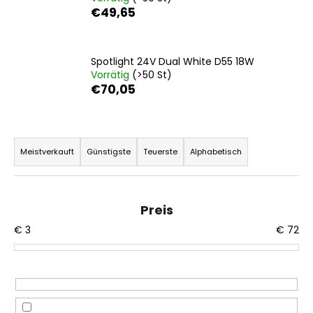
€49,65
Spotlight 24V Dual White D55 18W
Vorrätig
(>50 St)
€70,05
P
r
Meistverkauft
Günstigste
Teuerste
Alphabetisch
o
d
u
Preis
k
€
3
€
72
t
s
o
r