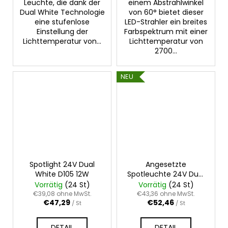
Leuchte, die dank der
einem Abstrahlwinkel
Dual White Technologie
von 60° bietet dieser
eine stufenlose
LED-Strahler ein breites
Einstellung der
Farbspektrum mit einer
Lichttemperatur von...
Lichttemperatur von
2700...
NEU
Spotlight 24V Dual
Angesetzte
White D105 12W
Spotleuchte 24V Dual
White D96 15W
Vorrätig
(24 St)
Vorrätig
(24 St)
€39,08 ohne MwSt.
€43,36 ohne MwSt.
€47,29
€52,46
/ St
/ St
DETAIL
DETAIL