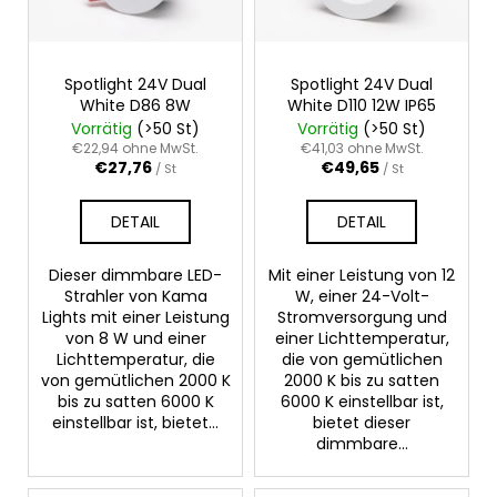
e
d
e
r
Spotlight 24V Dual
Spotlight 24V Dual
White D86 8W
White D110 12W IP65
P
Vorrätig
(>50 St)
Vorrätig
(>50 St)
r
€22,94 ohne MwSt.
€41,03 ohne MwSt.
€27,76
€49,65
o
/ St
/ St
d
DETAIL
DETAIL
u
k
Dieser dimmbare LED-
Mit einer Leistung von 12
t
Strahler von Kama
W, einer 24-Volt-
e
Lights mit einer Leistung
Stromversorgung und
von 8 W und einer
einer Lichttemperatur,
Lichttemperatur, die
die von gemütlichen
von gemütlichen 2000 K
2000 K bis zu satten
bis zu satten 6000 K
6000 K einstellbar ist,
einstellbar ist, bietet...
bietet dieser
dimmbare...