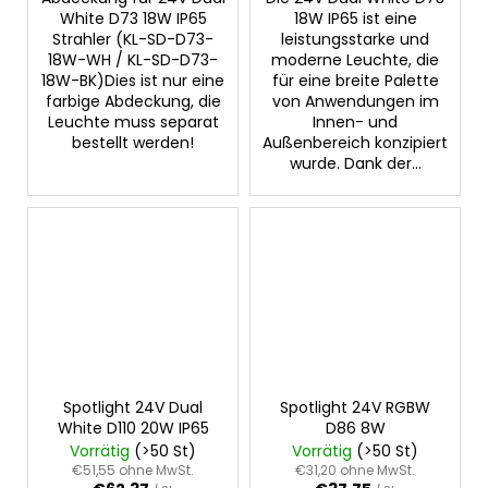
White D73 18W IP65
18W IP65 ist eine
Strahler (KL-SD-D73-
leistungsstarke und
18W-WH / KL-SD-D73-
moderne Leuchte, die
18W-BK)Dies ist nur eine
für eine breite Palette
farbige Abdeckung, die
von Anwendungen im
Leuchte muss separat
Innen- und
bestellt werden!
Außenbereich konzipiert
wurde. Dank der...
Spotlight 24V Dual
Spotlight 24V RGBW
White D110 20W IP65
D86 8W
Vorrätig
(>50 St)
Vorrätig
(>50 St)
€51,55 ohne MwSt.
€31,20 ohne MwSt.