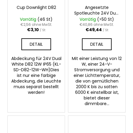
Cup Downlight D82
Angesetzte
Spotleuchte 24V Dual
White D90 12W
Vorrätig
(46 St)
Vorrätig
(>50 St)
€2,56 ohne MwSt.
€40,86 ohne MwSt.
€3,10
€49,44
/ St
/ St
DETAIL
DETAIL
Abdeckung für 24V Dual
Mit einer Leistung von 12
White D82 12W IP65 (KL-
W, einer 24-V-
SD-D82-12W-WH)Dies
Stromversorgung und
ist nur eine farbige
einer Lichttemperatur,
Abdeckung, die Leuchte
die von gemütlichen
muss separat bestellt
2000 K bis zu satten
werden!
6000 K einstellbar ist,
bietet dieser
dimmbare...