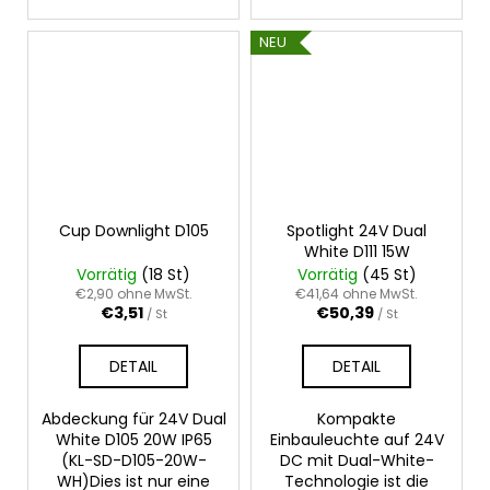
NEU
Cup Downlight D105
Spotlight 24V Dual
White D111 15W
Vorrätig
(18 St)
Vorrätig
(45 St)
€2,90 ohne MwSt.
€41,64 ohne MwSt.
€3,51
€50,39
/ St
/ St
DETAIL
DETAIL
Abdeckung für 24V Dual
Kompakte
White D105 20W IP65
Einbauleuchte auf 24V
(KL-SD-D105-20W-
DC mit Dual-White-
WH)Dies ist nur eine
Technologie ist die