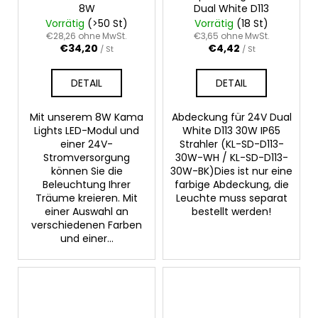
8W
Dual White D113
Vorrätig
(>50 St)
Vorrätig
(18 St)
€28,26 ohne MwSt.
€3,65 ohne MwSt.
€34,20
€4,42
/ St
/ St
DETAIL
DETAIL
Mit unserem 8W Kama
Abdeckung für 24V Dual
Lights LED-Modul und
White D113 30W IP65
einer 24V-
Strahler (KL-SD-D113-
Stromversorgung
30W-WH / KL-SD-D113-
können Sie die
30W-BK)Dies ist nur eine
Beleuchtung Ihrer
farbige Abdeckung, die
Träume kreieren. Mit
Leuchte muss separat
einer Auswahl an
bestellt werden!
verschiedenen Farben
und einer...