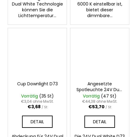
Dual White Technologie
6000 K einstellbar ist,
können Sie die
bietet dieser
Lichttemperatur...
dimmbare...
Cup Downlight D73
Angesetzte
Spotleuchte 24V Dual
White D73 18W IP65
Vorrätig
(35 St)
Vorrätig
(47 St)
€3,04 ohne MwSt.
€44,38 ohne MwSt.
€3,68
€53,70
/ St
/ St
DETAIL
DETAIL
Abdeckung für 24V Dual
Die 24V Dual White D73