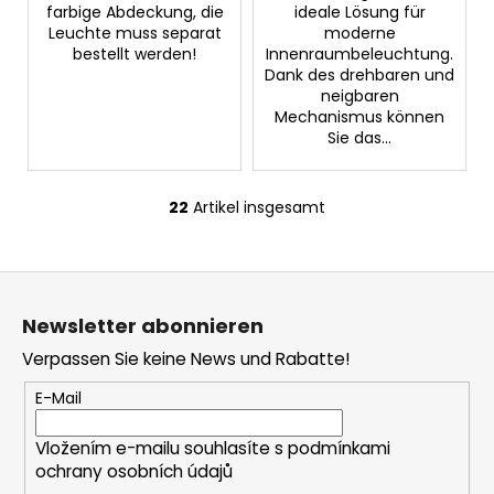
farbige Abdeckung, die
ideale Lösung für
Leuchte muss separat
moderne
bestellt werden!
Innenraumbeleuchtung.
Dank des drehbaren und
neigbaren
Mechanismus können
Sie das...
22
Artikel insgesamt
S
t
e
F
u
u
e
Newsletter abonnieren
ß
r
Verpassen Sie keine News und Rabatte!
e
z
l
e
E-Mail
e
i
m
Vložením e-mailu souhlasíte s
podmínkami
l
e
ochrany osobních údajů
e
n