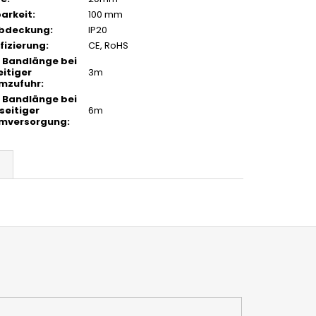
barkeit
:
100 mm
Abdeckung
:
IP20
ifizierung
:
CE, RoHS
 Bandlänge bei
eitiger
3m
mzufuhr
:
 Bandlänge bei
seitiger
6m
omversorgung
: