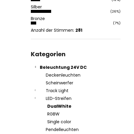
Silber
(26%)
Bronze
(7%)
Anzahl der Stimmen:
281
Kategorien
überspringen
Kategorien
Beleuchtung 24V DC
Deckenleuchten
Scheinwerfer
Track Light
LED-Streifen
DualWhite
RGBW
Single color
Pendelleuchten