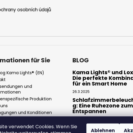
chrany osobních údajů
rmationen für Sie
BLOG
Kama Lights® und Lo
log Kama Lights® (EN)
Die perfekte Kombin
akt
für ein Smart Home
sendungen und
amationen
26.3.2025
enspezifische Produktion
Schlafzimmerbeleuc
g: Eine Ruhezone zum
 uns
Entspannen
ngungen und Konditionen
nschutzbestimmungen
11.3.2025
ite verwendet Cookies. Wenn Sie
LED-Streifen: moder
Ablehnen
Akz