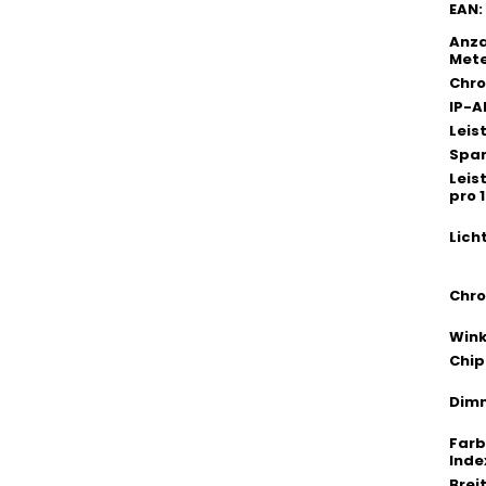
EAN
:
Anza
Met
Chro
IP-
Lei
Spa
Lei
pro 
Lich
Chro
Wink
Chip
Dim
Far
Inde
Brei