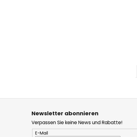
F
u
Newsletter abonnieren
ß
Verpassen Sie keine News und Rabatte!
z
e
E-Mail