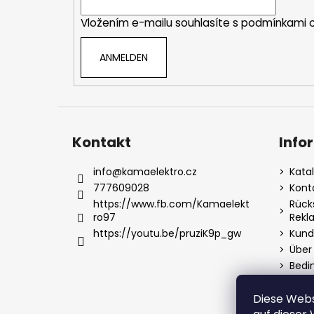
i
Vložením e-mailu souhlasíte s
podmínkami o
l
e
ANMELDEN
Kontakt
Info
info
@
kamaelektro.cz
Kata
777609028
Kont
https://www.fb.com/Kamaelekt
Rück
ro97
Rekl
https://youtu.be/pruziK9p_gw
Kund
Über
Bedi
Date
Diese Webs