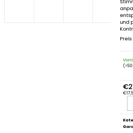
Stim
anpa
ents
und 
Kontr
Preis
Vorr
(>50
€2
€17,
Verka
Kate
Gara