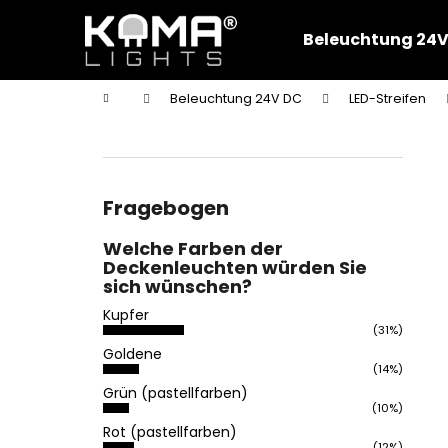
W
Zum
Inhalt
a
Beleuchtung 24V
springen
Zurück
Zurück
r
zum
zum
e
Startseite
Beleuchtung 24V DC
LED-Streifen
n
Einkaufen
Einkaufen
S
k
e
o
i
r
t
Fragebogen
b
e
Welche Farben der
n
Deckenleuchten würden Sie
l
sich wünschen?
e
Kupfer
i
(31%)
Goldene
s
(14%)
t
Grün (pastellfarben)
e
(10%)
Rot (pastellfarben)
(12%)