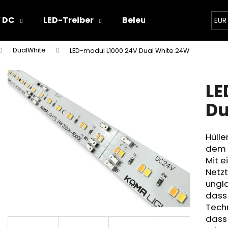
 DC
LED-Treiber
Beleuchtungskonzepte
EUR
DualWhite
LED-modul L1000 24V Dual White 24W
Was suchen Sie?
LE
SUCHEN
Du
Hülle
Wir empfehlen
dem 
Mit e
Netzt
ungla
dass 
Techn
dass 