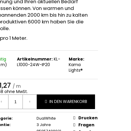
mung und Ihren aktuellen Bedarf
ssen können. Von warmen und
pannenden 2000 km bis hin zu kalten
produktiven 6000 km haben Sie die
olle.
 pro 1 Meter.
ätig
Artikelnummer:
KL-
Marke:
 m)
L1000-24W-IP20
Kama
Lights®
1,27
/ m
58 ohne MwSt.
ufspreis:
IN DEN WARENKORB
Drucken
gorie
:
DualWhite
ntie
:
3 Jahre
Fragen