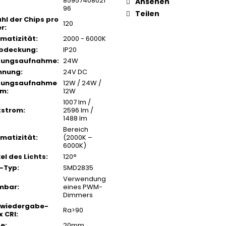
85957408021
Ansehen
96
Teilen
hl der Chips pro
120
er
:
matizität
:
2000 - 6000K
Abdeckung
:
IP20
stungsaufnahme
:
24W
nnung
:
24V DC
stungsaufnahme
12W / 24W /
1m
:
12W
1007 lm /
tstrom
:
2596 lm /
1488 lm
Bereich
matizität
:
(2000K –
6000K)
el des Lichts
:
120°
-Typ
:
SMD2835
Verwendung
mbar
:
eines PWM-
Dimmers
bwiedergabe-
Ra>90
x CRI
:
te
:
20mm