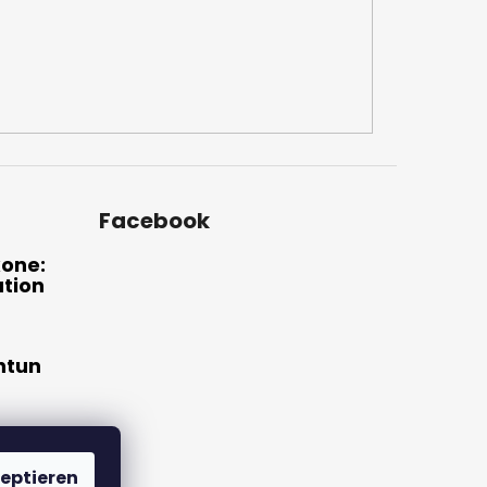
Facebook
xone:
ation
htun
ne
eptieren