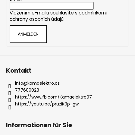
i
Vložením e-mailu souhlasíte s
podmínkami
l
ochrany osobních údajů
e
ANMELDEN
Kontakt
info
@
kamaelektro.cz
777609028
https://www.fb.com/Kamaelektro97
https://youtu.be/pruziK9p_gw
Informationen für Sie