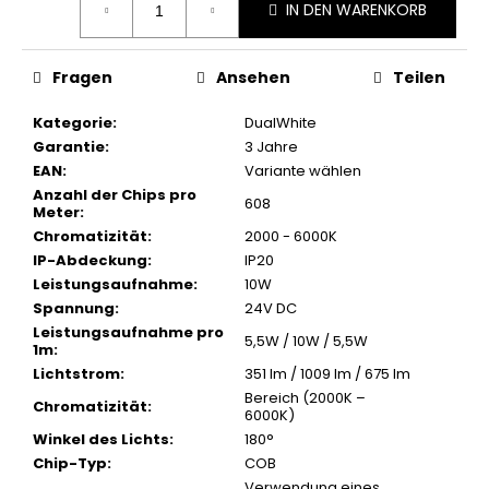
IN DEN WARENKORB
Fragen
Ansehen
Teilen
Kategorie
:
DualWhite
Garantie
:
3 Jahre
EAN
:
Variante wählen
Anzahl der Chips pro
608
Meter
:
Chromatizität
:
2000 - 6000K
IP-Abdeckung
:
IP20
Leistungsaufnahme
:
10W
Spannung
:
24V DC
Leistungsaufnahme pro
5,5W / 10W / 5,5W
1m
:
Lichtstrom
:
351 lm / 1009 lm / 675 lm
Bereich (2000K –
Chromatizität
:
6000K)
Winkel des Lichts
:
180°
Chip-Typ
:
COB
Verwendung eines