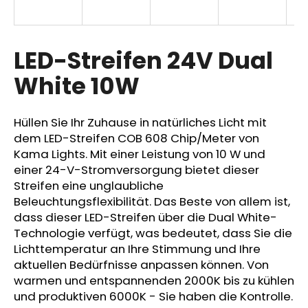
LED-Streifen 24V Dual
SUCHEN
White 10W
W
Hüllen Sie Ihr Zuhause in natürliches Licht mit
i
dem LED-Streifen COB 608 Chip/Meter von
r
Kama Lights. Mit einer Leistung von 10 W und
e
einer 24-V-Stromversorgung bietet dieser
m
Streifen eine unglaubliche
p
Beleuchtungsflexibilität. Das Beste von allem ist,
f
e
dass dieser LED-Streifen über die Dual White-
h
Technologie verfügt, was bedeutet, dass Sie die
l
Lichttemperatur an Ihre Stimmung und Ihre
e
aktuellen Bedürfnisse anpassen können. Von
n
warmen und entspannenden 2000K bis zu kühlen
und produktiven 6000K - Sie haben die Kontrolle.