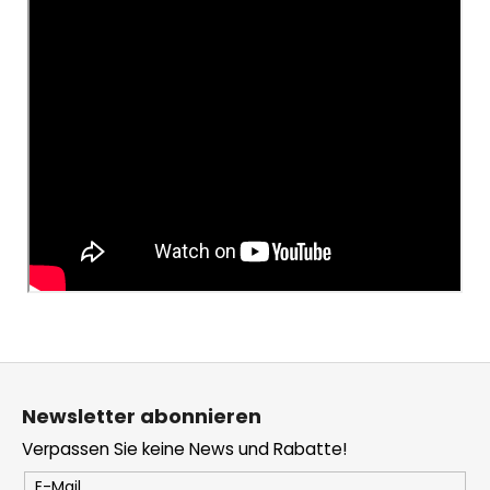
F
u
Newsletter abonnieren
ß
Verpassen Sie keine News und Rabatte!
z
e
E-Mail