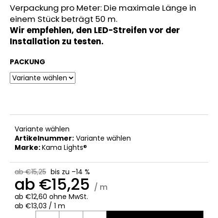
Verpackung pro Meter: Die maximale Länge in
einem Stück beträgt 50 m.
Wir empfehlen, den LED-Streifen vor der
Installation zu testen.
PACKUNG
Variante wählen
Artikelnummer:
Variante wählen
Marke:
Kama Lights®
ab €15,25
bis zu –14 %
ab
€15,25
/ m
ab
€12,60
ohne MwSt.
Verkaufspreis:
ab €13,03 / 1 m