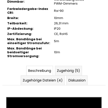
Dimmbar
:
PWM-Dimmers
Farbwiedergabe-Index
Ra>90
CRI
:
Breite
:
10mm
Teilbarkeit
:
26,31 mm
IP-Abdeckung
:
IP20
Zertifizierung
:
CE, RoHS
Max. Bandlänge bei
5m
einseitiger Stromzufuhr
:
Max. Bandlänge bei
beidseitiger
10m
Stromversorgung
:
Beschreibung
Zugehörig (5)
Zugehörige Dateien (4)
Diskussion