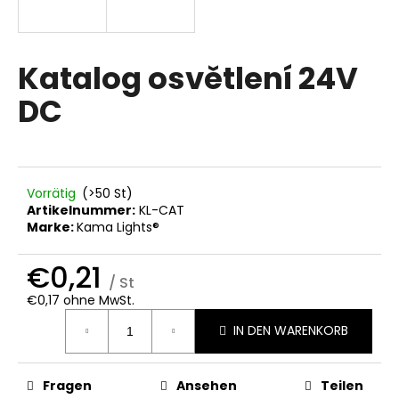
Katalog osvětlení 24V
SUCHEN
DC
W
i
r
Vorrätig
(>50 St)
e
Artikelnummer:
KL-CAT
m
Marke:
Kama Lights®
p
f
€0,21
e
/ St
h
€0,17 ohne MwSt.
Verkaufspreis:
l
IN DEN WARENKORB
e
n
Fragen
Ansehen
Teilen