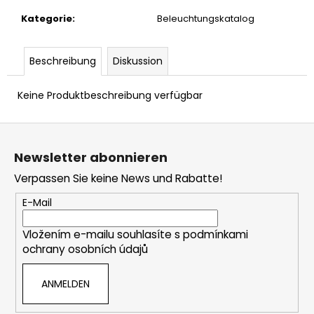
Kategorie
:
Beleuchtungskatalog
Beschreibung
Diskussion
Keine Produktbeschreibung verfügbar
F
u
Newsletter abonnieren
ß
Verpassen Sie keine News und Rabatte!
z
e
E-Mail
i
Vložením e-mailu souhlasíte s
podmínkami
l
ochrany osobních údajů
e
ANMELDEN