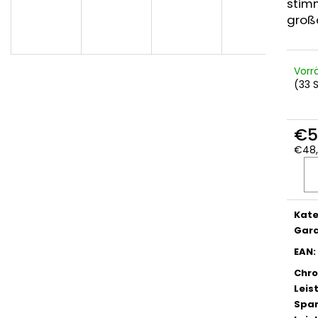
stim
groß
Vorr
(33 
€5
€48,
Verka
Kate
Gara
EAN
:
Chro
Lei
Spa