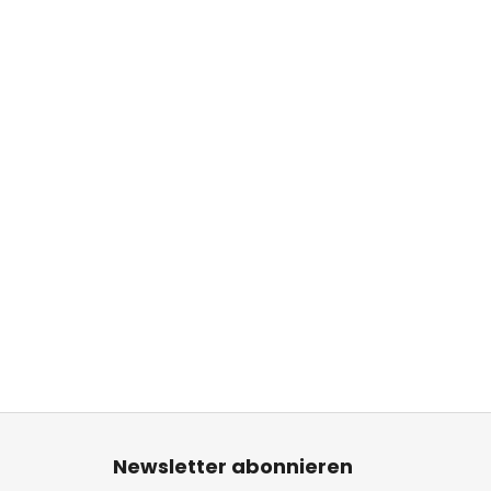
F
u
Newsletter abonnieren
ß