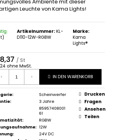
mungsvolles Ambiente mit dieser
artigen Leuchte von Kama Lights!
ätig
Artikelnummer:
KL-
Marke:
St)
D110-12W-RGBW
Kama
Lights®
8,37
/ St
24 ohne MwSt.
ufspreis:
IN DEN WARENKORB
Drucken
gorie
:
Scheinwerfer
ntie
:
3 Jahre
Fragen
85957408001
Ansehen
61
Teilen
matizität
:
RGBW
stungsaufnahme
:
12W
nnung
:
24V DC