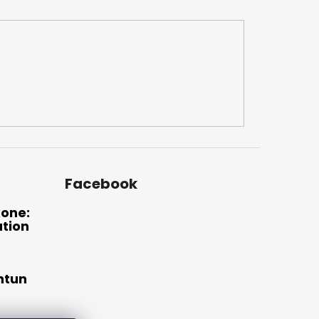
Facebook
xone:
ation
htun