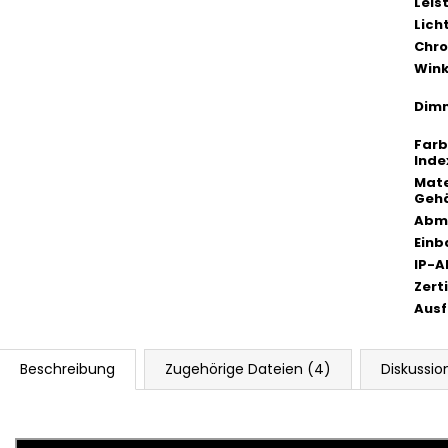
Lei
Lich
Chro
Wink
Dim
Far
Inde
Mate
Geh
Abm
Einb
IP-
Zert
Ausf
Beschreibung
Zugehörige Dateien (4)
Diskussio