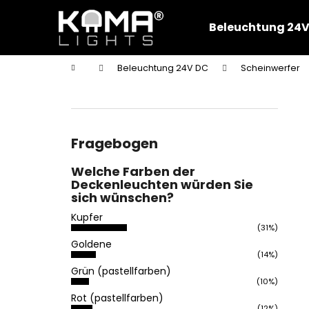
W
Zum
Inhalt
a
Beleuchtung 24V
springen
Zurück
Zurück
r
zum
zum
e
Startseite
Beleuchtung 24V DC
Scheinwerfer
n
Einkaufen
Einkaufen
S
k
e
o
i
r
t
Fragebogen
b
e
Welche Farben der
n
Deckenleuchten würden Sie
l
sich wünschen?
e
Kupfer
i
(31%)
Goldene
s
(14%)
t
Grün (pastellfarben)
e
(10%)
Rot (pastellfarben)
(12%)