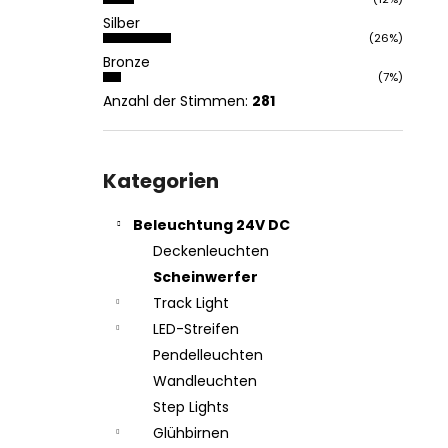
Silber
(26%)
Bronze
(7%)
Anzahl der Stimmen:
281
Kategorien
überspringen
Kategorien
Beleuchtung 24V DC
Deckenleuchten
Scheinwerfer
Track Light
LED-Streifen
Pendelleuchten
Wandleuchten
Step Lights
Glühbirnen