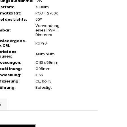
stungsaufnahme
:
12W
tstrom
:
>800lm
matizität
:
RGB + 2700K
el des Lichts
:
60°
Verwendung
mbar
:
eines PWM-
Dimmers
bwiedergabe-
Ra>90
x CRI
:
rial des
Aluminium
äuses
:
essungen
:
Ø110 x 59mm
auöffnung
:
Ø95mm
Abdeckung
:
IP65
ifizierung
:
CE, RoHS
ührung
:
Befestigt
n