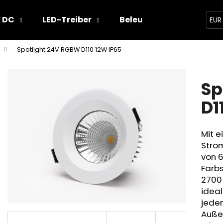
 DC
LED-Treiber
Beleuchtungskonzepte
EUR
Spotlight 24V RGBW D110 12W IP65
Was suchen Sie?
Sp
SUCHEN
D1
Mit e
Wir empfehlen
Stro
von 6
Farbs
2700 
ideal
jeden
Auße