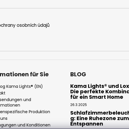
chrany osobních údajů
rmationen für Sie
BLOG
Kama Lights® und Lo
log Kama Lights® (EN)
Die perfekte Kombin
akt
für ein Smart Home
sendungen und
amationen
26.3.2025
enspezifische Produktion
Schlafzimmerbeleuc
g: Eine Ruhezone zum
 uns
Entspannen
ngungen und Konditionen