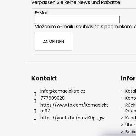
Verpassen Sie keine News und Rabatte!
z
e
E-Mail
i
Vložením e-mailu souhlasíte s
podmínkami o
l
e
ANMELDEN
Kontakt
Info
info
@
kamaelektro.cz
Kata
777609028
Kont
https://www.fb.com/Kamaelekt
Rück
ro97
Rekl
https://youtu.be/pruziK9p_gw
Kund
Über
Bedi