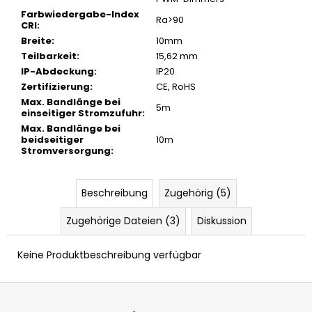
Farbwiedergabe-Index
Ra>90
CRI
:
Breite
:
10mm
Teilbarkeit
:
15,62 mm
IP-Abdeckung
:
IP20
Zertifizierung
:
CE, RoHS
Max. Bandlänge bei
5m
einseitiger Stromzufuhr
:
Max. Bandlänge bei
beidseitiger
10m
Stromversorgung
:
Beschreibung
Zugehörig (5)
Zugehörige Dateien (3)
Diskussion
Keine Produktbeschreibung verfügbar
F
u