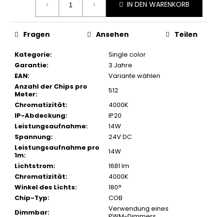
IN DEN WARENKORB
Fragen
Ansehen
Teilen
Kategorie
:
Single color
Garantie
:
3 Jahre
EAN
:
Variante wählen
Anzahl der Chips pro
512
Meter
:
Chromatizität
:
4000K
IP-Abdeckung
:
IP20
Leistungsaufnahme
:
14W
Spannung
:
24V DC
Leistungsaufnahme pro
14W
1m
:
Lichtstrom
:
1681 lm
Chromatizität
:
4000K
Winkel des Lichts
:
180°
Chip-Typ
:
COB
Verwendung eines
Dimmbar
:
PWM-Dimmers