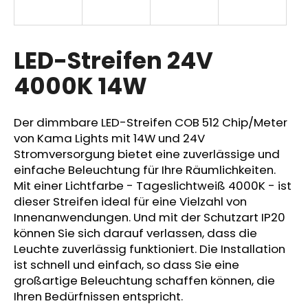
LED-Streifen 24V
SUCHEN
4000K 14W
W
Der dimmbare LED-Streifen COB 512 Chip/Meter
i
von Kama Lights mit 14W und 24V
r
Stromversorgung bietet eine zuverlässige und
e
einfache Beleuchtung für Ihre Räumlichkeiten.
m
Mit einer Lichtfarbe - Tageslichtweiß 4000K - ist
p
dieser Streifen ideal für eine Vielzahl von
f
e
Innenanwendungen. Und mit der Schutzart IP20
h
können Sie sich darauf verlassen, dass die
l
Leuchte zuverlässig funktioniert. Die Installation
e
ist schnell und einfach, so dass Sie eine
n
großartige Beleuchtung schaffen können, die
Ihren Bedürfnissen entspricht.