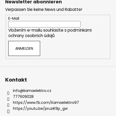
Newsletter abonnieren
ß
Verpassen Sie keine News und Rabatte!
z
e
E-Mail
i
Vložením e-mailu souhlasíte s
podmínkami
l
ochrany osobních údajů
e
ANMELDEN
Kontakt
info
@
kamaelektro.cz
777609028
https://www.fb.com/Kamaelektro97
https://youtu.be/pruziK9p_gw