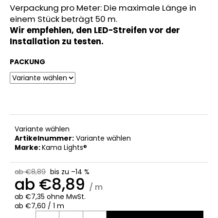
Verpackung pro Meter: Die maximale Länge in
einem Stück beträgt 50 m.
Wir empfehlen, den LED-Streifen vor der
Installation zu testen.
PACKUNG
Variante wählen
Artikelnummer:
Variante wählen
Marke:
Kama Lights®
ab €8,89
bis zu –14 %
ab
€8,89
/ m
ab
€7,35
ohne MwSt.
Verkaufspreis:
ab €7,60 / 1 m