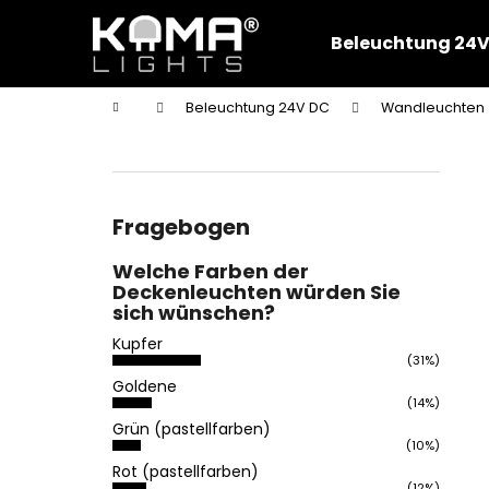
W
Zum
Inhalt
a
Beleuchtung 24V
springen
Zurück
Zurück
r
zum
zum
e
Startseite
Beleuchtung 24V DC
Wandleuchten
n
Einkaufen
Einkaufen
S
k
e
o
i
r
t
Fragebogen
b
e
Welche Farben der
n
Deckenleuchten würden Sie
l
sich wünschen?
e
Kupfer
i
(31%)
Goldene
s
(14%)
t
Grün (pastellfarben)
e
(10%)
Rot (pastellfarben)
(12%)