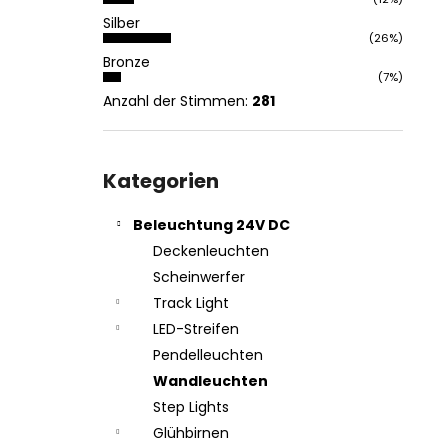
Silber
(26%)
Bronze
(7%)
Anzahl der Stimmen:
281
Kategorien
überspringen
Kategorien
Beleuchtung 24V DC
Deckenleuchten
Scheinwerfer
Track Light
LED-Streifen
Pendelleuchten
Wandleuchten
Step Lights
Glühbirnen