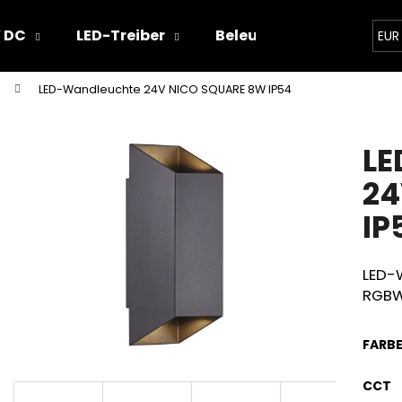
 DC
LED-Treiber
Beleuchtungskonzepte
EUR
LED-Wandleuchte 24V NICO SQUARE 8W IP54
Was suchen Sie?
LE
SUCHEN
24
IP
Wir empfehlen
LED-
RGBW
FARB
CCT