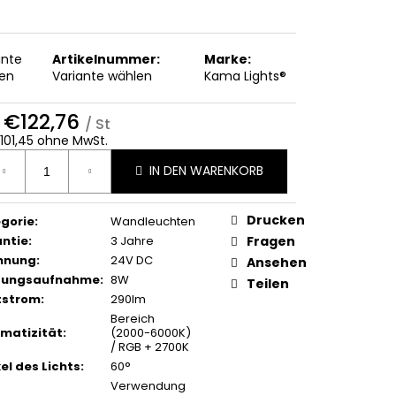
ante
Artikelnummer:
Marke:
en
Variante wählen
Kama Lights®
b
€122,76
/ St
101,45
ohne MwSt.
ufspreis:
IN DEN WARENKORB
Drucken
gorie
:
Wandleuchten
ntie
:
3 Jahre
Fragen
nnung
:
24V DC
Ansehen
stungsaufnahme
:
8W
Teilen
tstrom
:
290lm
Bereich
matizität
:
(2000-6000K)
/ RGB + 2700K
el des Lichts
:
60°
Verwendung