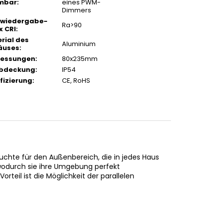
mbar
:
eines PWM-
Dimmers
bwiedergabe-
Ra>90
x CRI
:
rial des
Aluminium
äuses
:
essungen
:
80x235mm
Abdeckung
:
IP54
ifizierung
:
CE, RoHS
chte für den Außenbereich, die in jedes Haus
wodurch sie ihre Umgebung perfekt
rteil ist die Möglichkeit der parallelen