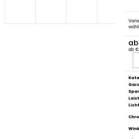
Vari
wähl
a
ab
€
Verka
Kate
Gara
Spa
Lei
Lich
Chro
Wink