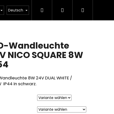
Suchen
Login
Warenkorb
Beleuchtungsrechner
Deutsch
D-Wandleuchte
V NICO SQUARE 8W
54
Wandleuchte 8W 24V DUAL WHITE /
 IP44 in schwarz.
E