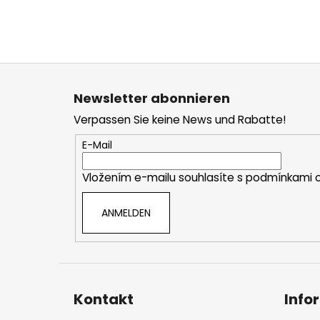
F
u
Newsletter abonnieren
ß
Verpassen Sie keine News und Rabatte!
z
e
E-Mail
i
Vložením e-mailu souhlasíte s
podmínkami o
l
e
ANMELDEN
Kontakt
Info