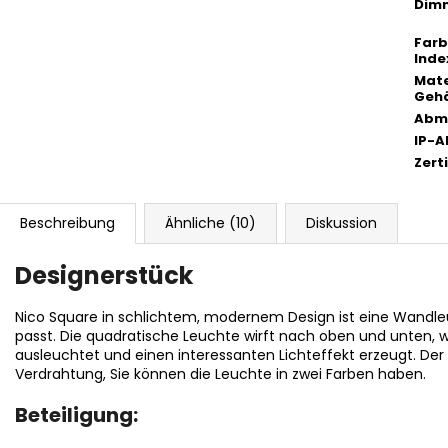
Dim
Far
Inde
Mate
Geh
Abm
IP-
Zert
Beschreibung
Ähnliche (10)
Diskussion
Designerstück
Nico Square in schlichtem, modernem Design ist eine Wandleu
passt. Die quadratische Leuchte wirft nach oben und unten, 
ausleuchtet und einen interessanten Lichteffekt erzeugt. Der Vo
Verdrahtung, Sie können die Leuchte in zwei Farben haben.
Beteiligung: