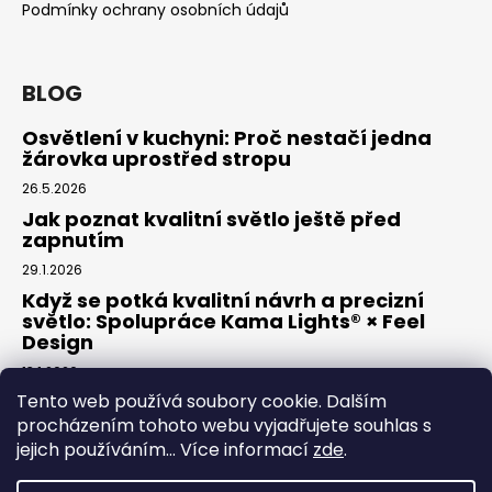
č
Podmínky ochrany osobních údajů
u
j
e
BLOG
m
e
Osvětlení v kuchyni: Proč nestačí jedna
žárovka uprostřed stropu
26.5.2026
Jak poznat kvalitní světlo ještě před
zapnutím
29.1.2026
Když se potká kvalitní návrh a precizní
světlo: Spolupráce Kama Lights® × Feel
Design
13.1.2026
Tento web používá soubory cookie. Dalším
procházením tohoto webu vyjadřujete souhlas s
Facebook
jejich používáním... Více informací
zde
.