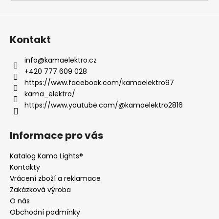
a
j
í
Kontakt
t
?
info
@
kamaelektro.cz
+420 777 609 028
https://www.facebook.com/kamaelektro97
kama_elektro/
https://www.youtube.com/@kamaelektro2816
HLEDAT
Informace pro vás
D
Katalog Kama Lights®
o
Kontakty
p
Vrácení zboží a reklamace
o
Zakázková výroba
r
O nás
u
Obchodní podmínky