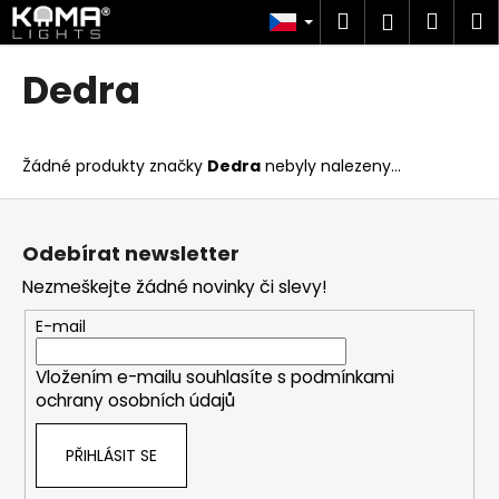
K
Přejít
Hledat
Náku
M
Přihlášen
na
o
obsah
Zpět
Zpět
košík
š
Dedra
í
C
k
o
Žádné produkty značky
Dedra
nebyly nalezeny...
p
o
Z
t
á
Odebírat newsletter
ř
p
Nezmeškejte žádné novinky či slevy!
e
a
b
t
E-mail
u
í
j
Vložením e-mailu souhlasíte s
podmínkami
ochrany osobních údajů
e
t
PŘIHLÁSIT SE
e
n