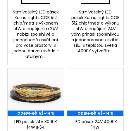
Stmívatelný LED pásek
Stmívatelný LED
Kama Lights COB 512
pásek Kama Lights COB
chip/metr s výkonem
512 chip/metr o výkonu
14W a napájením 24V
14W a napájení 24V
nabízí spolehlivé a
vám přináší spolehlivou
jednoduché osvětlení
a jednobarevnou svítící
pro vaše prostory. S
sílu. S teplotou světla
jednou barvou světla -
4000K vytvoříte...
útulnými...
OD
270 KČ
AŽ
–14 %
OD
215 KČ
AŽ
–14 %
LED pásek 24V 3000K
LED pásek 24V 4000K
14W IP54
14W