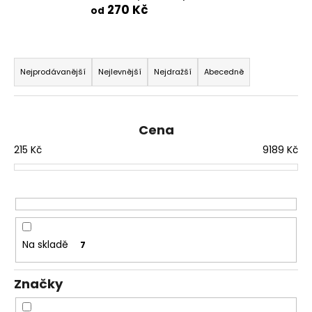
270 Kč
od
a
j
í
Ř
t
a
Nejprodávanější
Nejlevnější
Nejdražší
Abecedně
?
z
e
n
Cena
í
215
Kč
9189
Kč
p
HLEDAT
r
o
d
D
u
o
Na skladě
7
p
k
o
t
r
Značky
ů
u