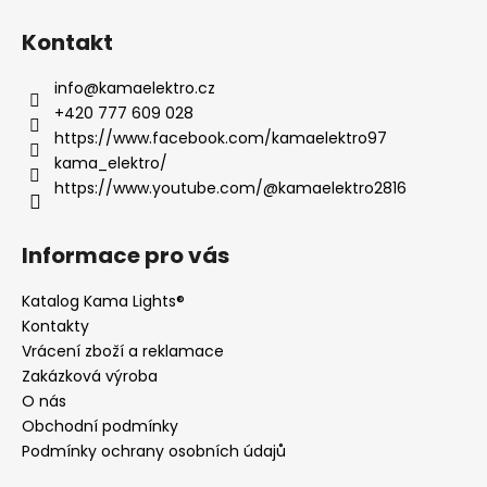
s
u
Kontakt
info
@
kamaelektro.cz
+420 777 609 028
https://www.facebook.com/kamaelektro97
kama_elektro/
https://www.youtube.com/@kamaelektro2816
Informace pro vás
Katalog Kama Lights®
Kontakty
Vrácení zboží a reklamace
Zakázková výroba
O nás
Obchodní podmínky
Podmínky ochrany osobních údajů