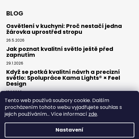
BLOG
Osvětlení v kuchyni: Proč nestačí jedna
žárovka uprostřed stropu
26.5.2026
Jak poznat kvalitní světlo ještě před
zapnutím
29.1.2026
Když se potká kvalitní návrh a precizní
světlo: Spolupráce Kama Lights® × Feel
Design
13.1.2026
Tento web používá soubory cookie. Dalším
procházením tohoto webu vyjadřujete souhlas s
Facebook
jejich používáním... Více informací
zde
.
Nastavení