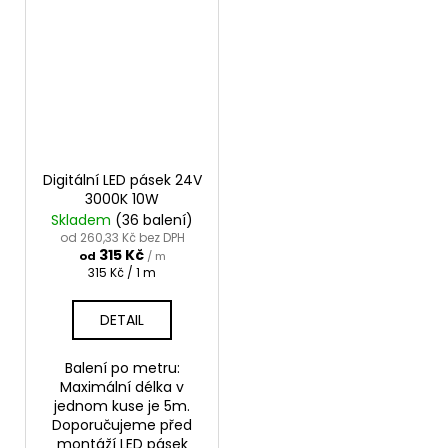
Digitální LED pásek 24V
3000K 10W
Skladem
(36 balení)
od 260,33 Kč bez DPH
315 Kč
od
/ m
Měrná
315 Kč / 1 m
cena:
DETAIL
Balení po metru:
Maximální délka v
jednom kuse je 5m.
Doporučujeme před
montáží LED pásek