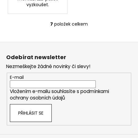
vyzkoušet.
7
položek celkem
O
v
l
Z
á
á
d
Odebírat newsletter
p
a
Nezmeškejte žádné novinky či slevy!
c
a
í
t
E-mail
p
í
r
Vložením e-mailu souhlasíte s
podmínkami
v
ochrany osobních údajů
k
y
PŘIHLÁSIT SE
v
ý
p
i