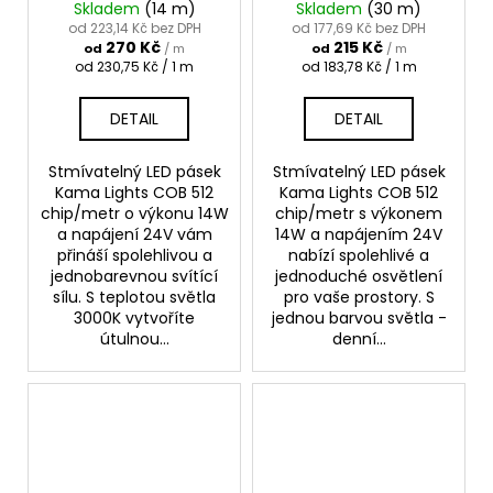
Skladem
(14 m)
Skladem
(30 m)
od 223,14 Kč bez DPH
od 177,69 Kč bez DPH
270 Kč
215 Kč
od
/ m
od
/ m
Měrná
Měrná
od 230,75 Kč / 1 m
od 183,78 Kč / 1 m
cena:
cena:
DETAIL
DETAIL
Stmívatelný LED pásek
Stmívatelný LED pásek
Kama Lights COB 512
Kama Lights COB 512
chip/metr o výkonu 14W
chip/metr s výkonem
a napájení 24V vám
14W a napájením 24V
přináší spolehlivou a
nabízí spolehlivé a
jednobarevnou svítící
jednoduché osvětlení
sílu. S teplotou světla
pro vaše prostory. S
3000K vytvoříte
jednou barvou světla -
útulnou...
denní...