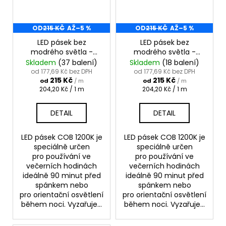
OD
215 KČ
AŽ
–5 %
OD
215 KČ
AŽ
–5 %
LED pásek bez
LED pásek bez
modrého světla -
modrého světla -
oranžový 24V 1300K
červený 24V 1000K 12W
Skladem
(37 balení)
Skladem
(18 balení)
12W
od 177,69 Kč bez DPH
od 177,69 Kč bez DPH
215 Kč
215 Kč
od
/ m
od
/ m
Měrná
Měrná
204,20 Kč / 1 m
204,20 Kč / 1 m
cena:
cena:
DETAIL
DETAIL
LED pásek COB 1200K je
LED pásek COB 1200K je
speciálně určen
speciálně určen
pro používání ve
pro používání ve
večerních hodinách
večerních hodinách
ideálně 90 minut před
ideálně 90 minut před
spánkem nebo
spánkem nebo
pro orientační osvětlení
pro orientační osvětlení
během noci. Vyzařuje...
během noci. Vyzařuje...