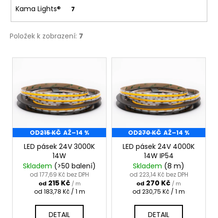
č
Kama Lights®
7
u
j
e
Položek k zobrazení:
7
m
e
V
ý
p
i
s
p
r
OD
215 KČ
AŽ
–14 %
OD
270 KČ
AŽ
–14 %
o
LED pásek 24V 3000K
LED pásek 24V 4000K
14W
14W IP54
d
Skladem
(>50 balení)
Skladem
(8 m)
u
od 177,69 Kč bez DPH
od 223,14 Kč bez DPH
215 Kč
270 Kč
k
od
/ m
od
/ m
Měrná
Měrná
od 183,78 Kč / 1 m
od 230,75 Kč / 1 m
t
cena:
cena:
ů
DETAIL
DETAIL