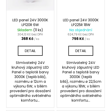
LED panel 24V 3000K
LED panel 24V 3000K
LP120R 6W
LP225R 18W
Skladem
(11 ks)
Na objednání
304,13 Kč bez DPH
624,79 Kč bez DPH
368 Kč
756 Kč
/ ks
/ ks
DETAIL
DETAIL
Stmívatelný 24V
Stmívatelný 24V
kruhový zápustný LED
kruhový zápustný LED
Panel o teplotě barvy
Panel o teplotě barvy
3000K (teplá bílá),
3000K (teplá
rozměru ø 12cm a
bílá), rozměru ø 22,5cm
výkonu 6W, v bílém
a výkonu 18W, v bílém
provedení pro dosažení
provedení pro dosažení
optimálního světelného
optimálního světelného
komfortu...
komfortu...