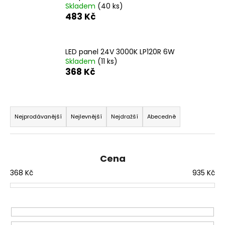
Skladem
(40 ks)
a
483 Kč
j
í
t
LED panel 24V 3000K LP120R 6W
Skladem
(11 ks)
?
368 Kč
Ř
a
HLEDAT
Nejprodávanější
Nejlevnější
Nejdražší
Abecedně
z
e
n
Cena
D
í
o
368
Kč
935
Kč
p
p
o
r
r
o
u
d