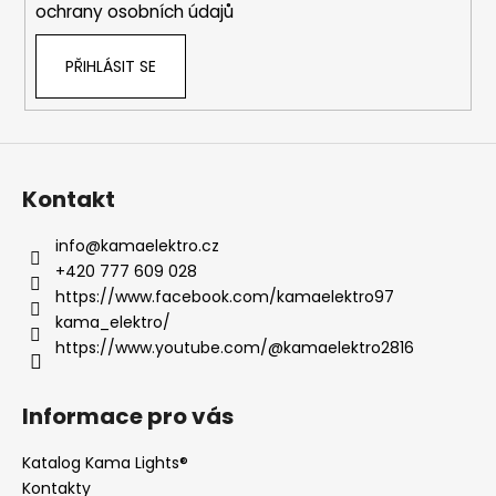
v
ochrany osobních údajů
k
y
PŘIHLÁSIT SE
v
ý
p
i
s
u
Kontakt
info
@
kamaelektro.cz
+420 777 609 028
https://www.facebook.com/kamaelektro97
kama_elektro/
https://www.youtube.com/@kamaelektro2816
Informace pro vás
Katalog Kama Lights®
Kontakty