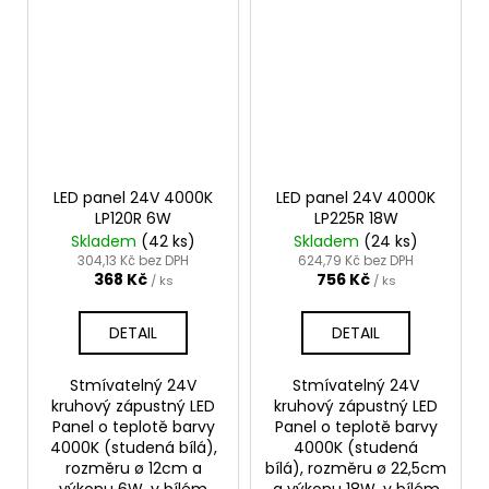
LED panel 24V 4000K
LED panel 24V 4000K
LP120R 6W
LP225R 18W
Skladem
(42 ks)
Skladem
(24 ks)
304,13 Kč bez DPH
624,79 Kč bez DPH
368 Kč
756 Kč
/ ks
/ ks
DETAIL
DETAIL
Stmívatelný 24V
Stmívatelný 24V
kruhový zápustný LED
kruhový zápustný LED
Panel o teplotě barvy
Panel o teplotě barvy
4000K (studená bílá),
4000K (studená
rozměru ø 12cm a
bílá), rozměru ø 22,5cm
výkonu 6W, v bílém
a výkonu 18W, v bílém