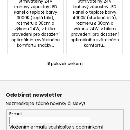
Stmívatelný 24V
Stmívatelný 24V
kruhový zápustný LED
kruhový zápustný LED
Panel o teplotě barvy
Panel o teplotě barvy
3000K (teplá bílá),
4000K (studená bílá),
rozměru ø 30cm a
rozměru ø 30cm a
výkonu 24W, v bílém
výkonu 24W, v bílém
provedení pro dosažení
provedení pro dosažení
optimálního světelného
optimálního světelného
komfortu značky...
komfortu...
8
položek celkem
O
v
l
Z
á
á
d
Odebírat newsletter
p
a
Nezmeškejte žádné novinky či slevy!
c
a
í
t
E-mail
p
í
r
Vložením e-mailu souhlasíte s
podmínkami