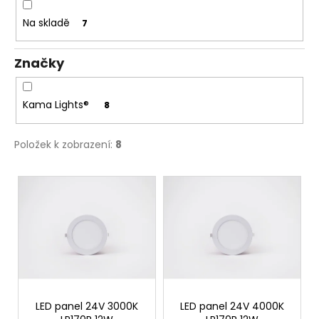
č
u
u
Na skladě
7
k
j
e
t
Značky
m
ů
e
Kama Lights®
8
Položek k zobrazení:
8
V
ý
p
i
s
p
r
o
LED panel 24V 3000K
LED panel 24V 4000K