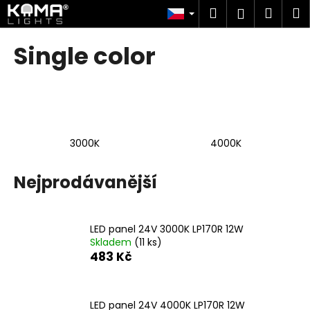
K
Přejít
Hledat
Náku
M
Přihlášen
na
o
obsah
Zpět
Zpět
košík
š
Single color
í
C
k
o
p
o
3000K
4000K
t
ř
Nejprodávanější
e
b
u
LED panel 24V 3000K LP170R 12W
j
Skladem
(11 ks)
e
483 Kč
t
e
LED panel 24V 4000K LP170R 12W
n