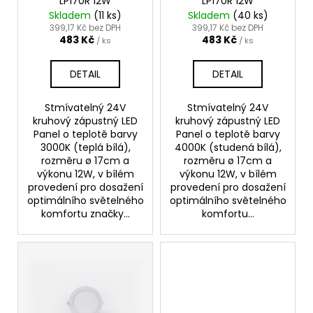
LP170R 12W
LP170R 12W
d
Skladem
(11 ks)
Skladem
(40 ks)
u
399,17 Kč bez DPH
399,17 Kč bez DPH
483 Kč
483 Kč
k
/ ks
/ ks
t
DETAIL
DETAIL
ů
Stmívatelný 24V
Stmívatelný 24V
kruhový zápustný LED
kruhový zápustný LED
Panel o teplotě barvy
Panel o teplotě barvy
3000K (teplá bílá),
4000K (studená bílá),
rozměru ø 17cm a
rozměru ø 17cm a
výkonu 12W, v bílém
výkonu 12W, v bílém
provedení pro dosažení
provedení pro dosažení
optimálního světelného
optimálního světelného
komfortu značky...
komfortu...