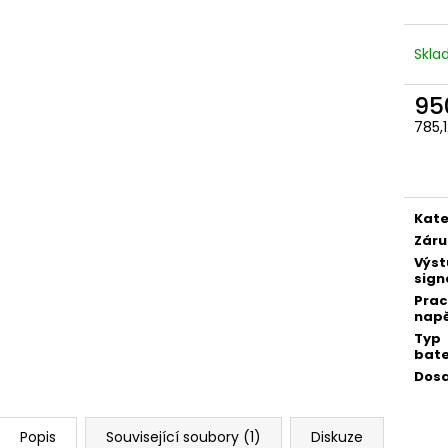
Skl
95
785,
Měr
cena
Kate
Záru
Výst
sign
Prac
napě
Typ
bate
Dos
Popis
Související soubory (1)
Diskuze