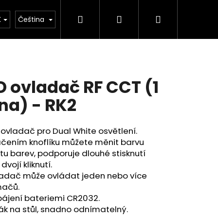
Hledat
Přihlášení
Nákupní
kulačka
K
Čeština
košík
D ovladač RF CCT (1
na) - RK2
 ovladač pro Dual White osvětlení.
áčením knoflíku můžete měnit barvu
tu barev, podporuje dlouhé stisknutí
dvojí kliknutí.
ladač může ovládat jeden nebo více
mačů.
pájení bateriemi CR2032.
ák na stůl, snadno odnímatelný.