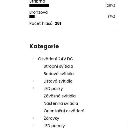
Stříbrná
l
(26%)
Bronzová
(7%)
Počet hlasů:
281
Přeskočit
kategorie
Kategorie
Osvětlení 24V DC
Stropní svítidla
Bodová svítidla
Lištová svítidla
LED pásky
Závěsná svítidla
Nástěnná svítidla
Orientační osvětlení
Žárovky
LED panely