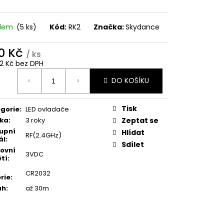
adem
(5 ks)
Kód:
RK2
Značka:
Skydance
0 Kč
/ ks
12 Kč bez DPH
ná
DO KOŠÍKU
:
Tisk
gorie
:
LED ovladače
ka
:
3 roky
Zeptat se
upní
Hlídat
RF(2.4GHz)
ál
:
Sdílet
ovní
3VDC
tí
:
CR2032
rie
:
ah
:
až 30m