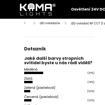
K
Přejít
na
o
Osvětlení 24V D
obsah
Zpět
Zpět
š
do
do
í
Domů
LED ovladače
LED ovladač RF CCT (1 
k
obchodu
obchodu
P
o
s
t
Dotazník
r
Jaké další barvy stropních
a
svítidel byste u nás rádi viděli?
n
Měděná
n
(31%)
í
Zlatá
(14%)
p
Zelená (pastelová)
a
(10%)
n
Červená (pastelová)
(12%)
e