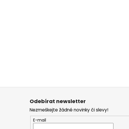
Z
á
Odebírat newsletter
p
Nezmeškejte žádné novinky či slevy!
a
t
E-mail
í