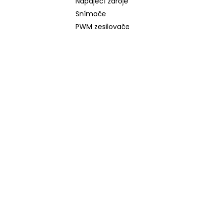
Napájecí zdroje
Snímače
PWM zesilovače