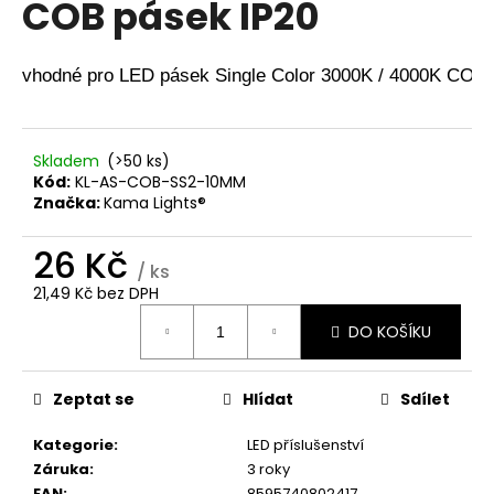
COB pásek IP20
a
j
vhodné pro LED pásek Single Color 3000K / 4000K COB 
í
t
?
Skladem
(>50 ks)
Kód:
KL-AS-COB-SS2-10MM
Značka:
Kama Lights®
26 Kč
HLEDAT
/ ks
21,49 Kč bez DPH
Měrná
DO KOŠÍKU
cena:
D
o
p
Zeptat se
Hlídat
Sdílet
o
r
Kategorie
:
LED příslušenství
u
Záruka
:
3 roky
EAN
:
8595740802417