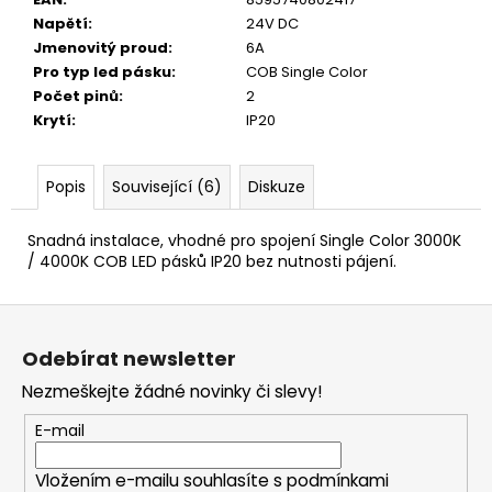
č
u
Napětí
:
24V DC
j
Jmenovitý proud
:
6A
e
Pro typ led pásku
:
COB Single Color
m
Počet pinů
:
2
e
Krytí
:
IP20
Popis
Související (6)
Diskuze
Snadná instalace, vhodné pro spojení Single Color 3000K
/ 4000K COB LED pásků IP20 bez nutnosti pájení.
Z
á
Odebírat newsletter
p
Nezmeškejte žádné novinky či slevy!
a
t
E-mail
í
Vložením e-mailu souhlasíte s
podmínkami