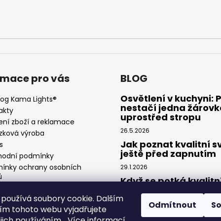
rmace pro vás
BLOG
Osvětlení v kuchyni: 
log Kama Lights®
nestačí jedna žárovk
akty
uprostřed stropu
ení zboží a reklamace
26.5.2026
zková výroba
Jak poznat kvalitní s
s
ještě před zapnutím
odní podmínky
ínky ochrany osobních
29.1.2026
ů
Když se potká kvalitn
návrh a precizní světl
používá soubory cookie. Dalším
Spolupráce Kama Lig
Odmítnout
S
× Feel Design
m tohoto webu vyjadřujete
ejich používáním... Více informací