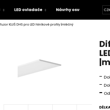
C
LED ovladače
Návrhy osvětlení
Kal
CZ
ifuzor KLUŚ DHS pro LED hliníkové profily |mléčný
Co potřebujete najít?
Di
HLEDAT
LE
|m
Doporučujeme
-
Do
-
Do
-
Od
DÉLK