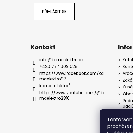
PŘIHLÁSIT SE
Kontakt
Info
info
@
kamaelektro.cz
Kata
+420 777 609 028
Kont
https://www.facebook.com/ka
Vrác
maelektro97
Zaká
kama_elektro/
O ná
https://www.youtube.com/@ka
Obch
maelektro2816
Podm
údaj
Tento web 
procházení
souhlas s j