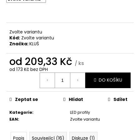
č
u
j
e
m
Zvolte variantu
e
Kód:
Zvolte variantu
Značka:
KLUŚ
od
209,33 Kč
/ ks
od
173 Kč
bez DPH
Měrná
DO KOŠÍKU
cena:
Zeptat se
Hlídat
Sdílet
Kategorie
:
LED profily
EAN
:
Zvolte variantu
Popis
Související (16)
Diskuze (1)