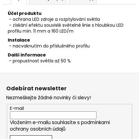
Účel produktu
- ochrana LED zdroje a rozptylování světla
- získání efektu souvislé světelné linie s hloubkou LED
profilu min. 11 mm a 160 LED/m
Instalace
- nacvaknutím do příslušného profilu
Další informace
- propustnost světla až 50 %
Z
á
Odebírat newsletter
p
Nezmeškejte žádné novinky či slevy!
a
t
E-mail
í
Vložením e-mailu souhlasíte s
podmínkami
ochrany osobních údajů