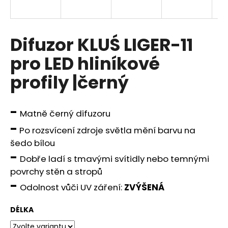
a
j
í
Difuzor KLUŚ LIGER-11
t
pro LED hliníkové
?
profily |černý
-
Matně černý difuzoru
HLEDAT
-
Po rozsvícení zdroje světla mění barvu na
šedo bílou
-
Dobře ladí s tmavými svítidly nebo temnými
D
povrchy stěn a stropů
o
-
p
Odolnost vůči UV záření:
ZVÝŠENÁ
o
r
DÉLKA
u