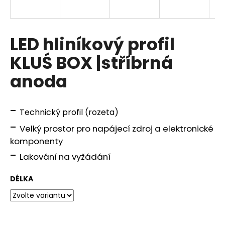
a
j
í
LED hliníkový profil
t
KLUŚ BOX |stříbrná
?
anoda
-
Technický profil (rozeta)
HLEDAT
-
Velký prostor pro napájecí zdroj a elektronické
komponenty
-
Lakování na vyžádání
D
o
DÉLKA
p
o
r
u