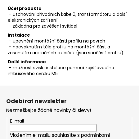
Účel produktu
- uschování přívodních kabelů, transformátoru a další
elektronických zařízení
- základna pro zavěšení svítidel
Instalace
- upevnění montážní části profilu na povrch
- nacvaknutím těla profilu na montážní část a
zasunutím aretačních trubiček (jsou součástí profilu)
Další informace
- možnost svislé instalace pomocí zajišťovacího
imbusového cvrčku M5
Z
á
Odebírat newsletter
p
Nezmeškejte žádné novinky či slevy!
a
t
E-mail
í
Vložením e-mailu souhlasíte s
podmínkami