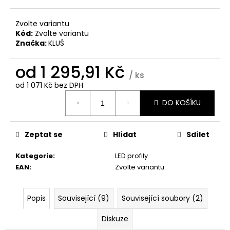
č
u
j
Zvolte variantu
Kód:
Zvolte variantu
e
Značka:
KLUŚ
m
e
od
1 295,91 Kč
/ ks
od
1 071 Kč
bez DPH
Měrná
DO KOŠÍKU
cena:
Zeptat se
Hlídat
Sdílet
Kategorie
:
LED profily
EAN
:
Zvolte variantu
Popis
Související (9)
Související soubory (2)
Diskuze