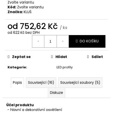
č
Zvolte variantu
u
Kód:
Zvolte variantu
j
Značka:
KLUŚ
e
m
od
752,62 Kč
/ ks
e
od
622 Kč
bez DPH
Měrná
DO KOŠÍKU
cena:
Zeptat se
Hlídat
Sdílet
Kategorie
:
LED profily
Popis
Související (16)
Související soubory (5)
Diskuze
Účel produktu
- hlavní a dekorativní osvětlení