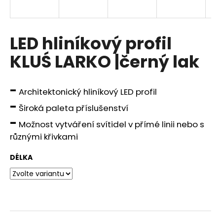
a
j
í
LED hliníkový profil
t
KLUŚ LARKO |černý lak
?
-
Architektonický hliníkový LED profil
-
Široká paleta příslušenství
HLEDAT
-
Možnost vytváření svítidel v přímé linii nebo s
různými křivkami
D
DÉLKA
o
p
o
r
u