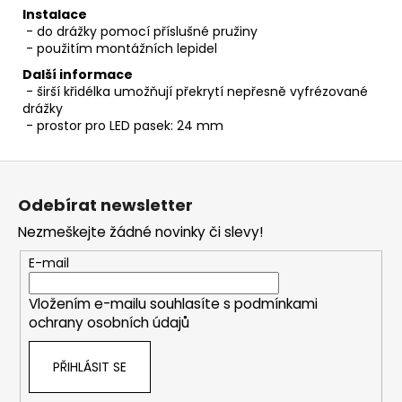
Instalace
- do drážky pomocí příslušné pružiny
- použitím montážních lepidel
Další informace
- širší křidélka umožňují překrytí nepřesně vyfrézované
drážky
- prostor pro LED pasek: 24 mm
Z
á
Odebírat newsletter
p
Nezmeškejte žádné novinky či slevy!
a
t
E-mail
í
Vložením e-mailu souhlasíte s
podmínkami
ochrany osobních údajů
PŘIHLÁSIT SE