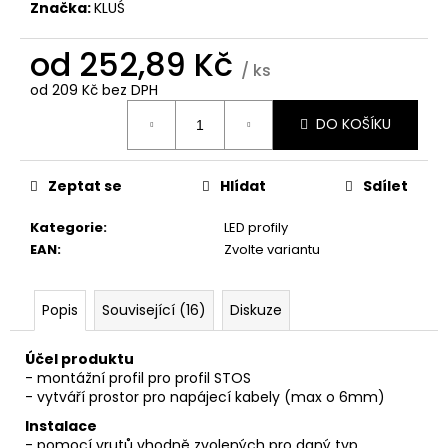
č
Značka:
KLUŚ
u
j
od
252,89 Kč
e
/ ks
m
od
209 Kč
bez DPH
Měrná
e
DO KOŠÍKU
cena:
Zeptat se
Hlídat
Sdílet
Kategorie
:
LED profily
EAN
:
Zvolte variantu
Popis
Související (16)
Diskuze
Účel produktu
- montážní profil pro profil STOS
- vytváří prostor pro napájecí kabely (max o 6mm)
Instalace
- pomocí vrutů vhodně zvolených pro daný typ