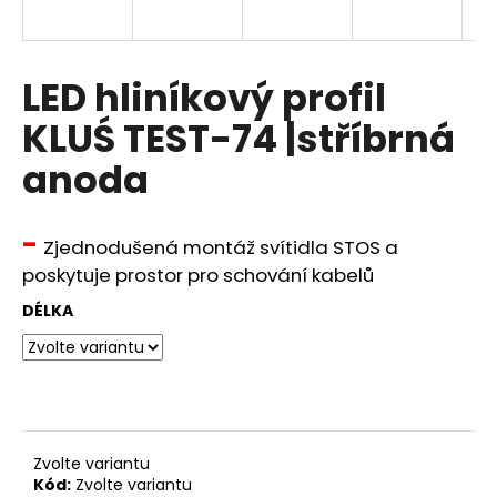
a
j
í
LED hliníkový profil
t
KLUŚ TEST-74 |stříbrná
?
anoda
-
Zjednodušená montáž svítidla STOS a
HLEDAT
poskytuje prostor pro schování kabelů
DÉLKA
D
o
p
o
r
Zvolte variantu
u
Kód:
Zvolte variantu