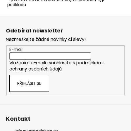
podkladu
Z
á
Odebírat newsletter
p
Nezmeškejte žádné novinky či slevy!
a
t
E-mail
í
Vložením e-mailu souhlasíte s
podmínkami
ochrany osobních údajů
PŘIHLÁSIT SE
Kontakt
info
@
kamaelektro.cz