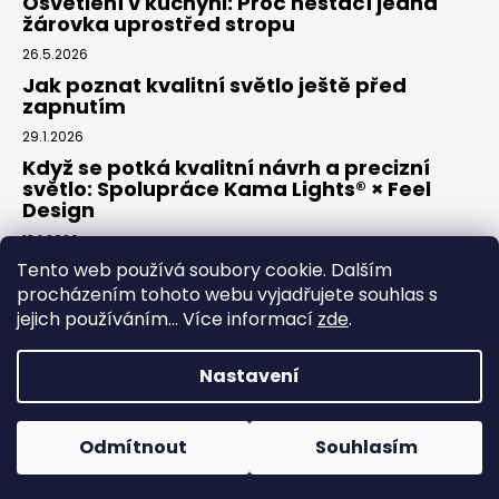
Osvětlení v kuchyni: Proč nestačí jedna
žárovka uprostřed stropu
26.5.2026
Jak poznat kvalitní světlo ještě před
zapnutím
29.1.2026
Když se potká kvalitní návrh a precizní
světlo: Spolupráce Kama Lights® × Feel
Design
13.1.2026
Tento web používá soubory cookie. Dalším
procházením tohoto webu vyjadřujete souhlas s
Facebook
jejich používáním... Více informací
zde
.
Nastavení
Vytvořil Shoptet
Odmítnout
Souhlasím
Copyright 2026
Kama elektro
. Všechna práva vyhrazena.