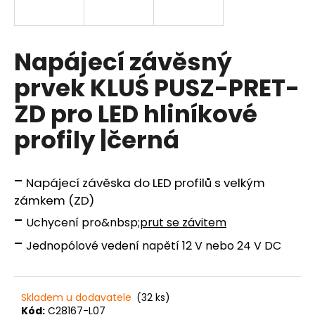
a
j
í
Napájecí závěsný
t
prvek KLUŚ PUSZ-PRET-
?
ZD pro LED hliníkové
profily |černá
HLEDAT
-
Napájecí závěska do LED profilů s velkým
zámkem (ZD)
-
Uchycení pro&nbsp;
prut se závitem
D
o
-
Jednopólové vedení napětí 12 V nebo 24 V DC
p
o
r
Skladem u dodavatele
(32 ks)
u
Kód:
C28167-L07