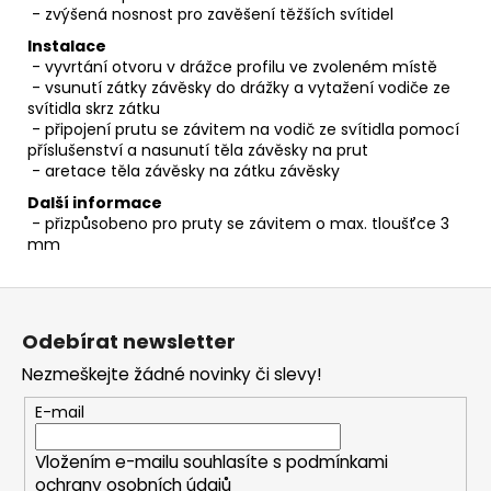
- zvýšená nosnost pro zavěšení těžších svítidel
Instalace
- vyvrtání otvoru v drážce profilu ve zvoleném místě
- vsunutí zátky závěsky do drážky a vytažení vodiče ze
svítidla skrz zátku
- připojení prutu se závitem na vodič ze svítidla pomocí
příslušenství a nasunutí těla závěsky na prut
- aretace těla závěsky na zátku závěsky
Další informace
- přizpůsobeno pro pruty se závitem o max. tloušťce 3
mm
Z
á
Odebírat newsletter
p
Nezmeškejte žádné novinky či slevy!
a
t
E-mail
í
Vložením e-mailu souhlasíte s
podmínkami
ochrany osobních údajů