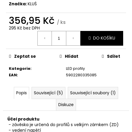
č
Značka:
KLUŚ
u
j
356,95 Kč
e
/ ks
m
295 Kč bez DPH
e
Měrná
DO KOŠÍKU
cena:
Zeptat se
Hlídat
Sdílet
Kategorie
:
LED profily
EAN
:
5902280335085
Popis
Související (5)
Související soubory (1)
Diskuze
Účel produktu
- závěska je určená do profilů s velkým zámkem (ZD)
- vedení napětí