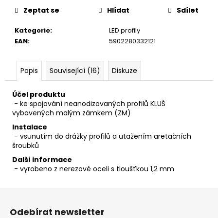
č
Zeptat se
Hlídat
Sdílet
u
j
Kategorie
:
LED profily
e
EAN
:
5902280332121
m
e
Popis
Související (16)
Diskuze
Účel produktu
- ke spojování neanodizovaných profilů KLUŚ
vybavených malým zámkem (ZM)
Instalace
- vsunutím do drážky profilů a utažením aretačních
šroubků
Další informace
- vyrobeno z nerezové oceli s tloušťkou 1,2 mm
Z
á
Odebírat newsletter