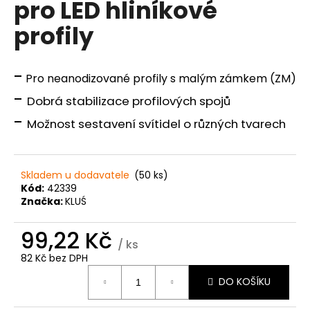
pro LED hliníkové
a
profily
j
í
t
-
Pro neanodizované profily s malým zámkem (ZM)
?
-
Dobrá stabilizace profilových spojů
-
Možnost sestavení svítidel o různých tvarech
HLEDAT
Skladem u dodavatele
(50 ks)
Kód:
42339
Značka:
KLUŚ
D
99,22 Kč
o
/ ks
p
82 Kč bez DPH
o
Měrná
r
DO KOŠÍKU
cena:
u