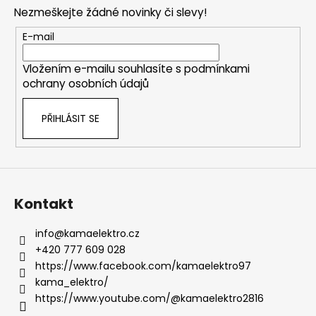
p
Nezmeškejte žádné novinky či slevy!
a
t
E-mail
í
Vložením e-mailu souhlasíte s
podmínkami
ochrany osobních údajů
PŘIHLÁSIT SE
Kontakt
info
@
kamaelektro.cz
+420 777 609 028
https://www.facebook.com/kamaelektro97
kama_elektro/
https://www.youtube.com/@kamaelektro2816