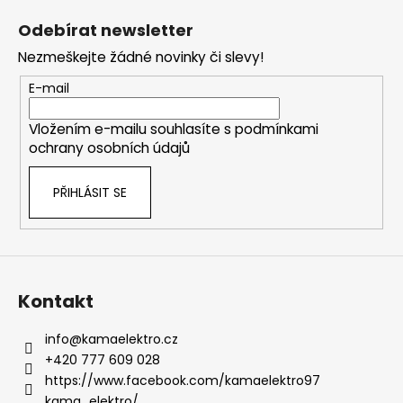
á
Odebírat newsletter
p
Nezmeškejte žádné novinky či slevy!
a
t
E-mail
í
Vložením e-mailu souhlasíte s
podmínkami
ochrany osobních údajů
PŘIHLÁSIT SE
Kontakt
info
@
kamaelektro.cz
+420 777 609 028
https://www.facebook.com/kamaelektro97
kama_elektro/