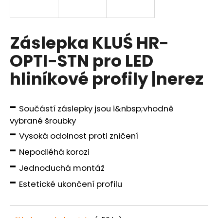
a
j
í
Záslepka KLUŚ HR-
t
OPTI-STN pro LED
?
hliníkové profily |nerez
-
Součástí záslepky jsou i&nbsp;vhodně
HLEDAT
vybrané šroubky
-
Vysoká odolnost proti zničení
-
Nepodléhá korozi
D
-
o
Jednoduchá montáž
p
-
Estetické ukončení profilu
o
r
u