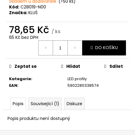
č
Skladem u dodavatele
(>50 ks)
u
Kód:
C28019-N00
Značka:
KLUŚ
j
e
78,65 Kč
m
/ ks
e
65 Kč bez DPH
Měrná
DO KOŠÍKU
cena:
Zeptat se
Hlídat
Sdílet
Kategorie
:
LED profily
EAN
:
5902280338574
Popis
Související (1)
Diskuze
Popis produktu není dostupný
Z