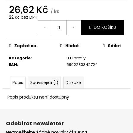
č
26,62 Kč
u
/ ks
j
22 Kč bez DPH
e
Měrná
m
DO KOŠÍKU
cena:
e
Zeptat se
Hlídat
Sdílet
Kategorie
:
LED profily
EAN
:
5902280342724
Popis
Související (1)
Diskuze
Popis produktu není dostupný
Z
á
Odebírat newsletter
p
Nezmeškejte žádné novinky či slevy!