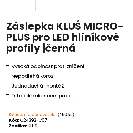
a
j
í
Záslepka KLUŚ MICRO-
t
PLUS pro LED hliníkové
?
profily |černá
-
Vysoká odolnost proti zničení
HLEDAT
-
Nepodléhá korozi
-
Jednoduchá montáž
-
D
Estetické ukončení profilu
o
p
o
Skladem u dodavatele
(>50 ks)
r
Kód:
C24392-C07
Značka:
KLUŚ
u