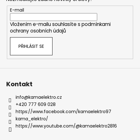
a
t
E-mail
í
Vložením e-mailu souhlasíte s
podmínkami
ochrany osobních údajů
PŘIHLÁSIT SE
Kontakt
info
@
kamaelektro.cz
+420 777 609 028
https://www.facebook.com/kamaelektro97
kama_elektro/
https://www.youtube.com/@kamaelektro2816