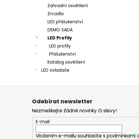
Zahradní osvětlení
Zrcadla
LED příslušenství
DEMO SADA
LED Profily
LED profily
Příslušenství
Katalog osvětlení
LED ovladače
Z
á
Odebírat newsletter
p
Nezmeškejte žádné novinky či slevy!
a
t
E-mail
í
Vložením e-mailu souhlasíte s
podmínkami o