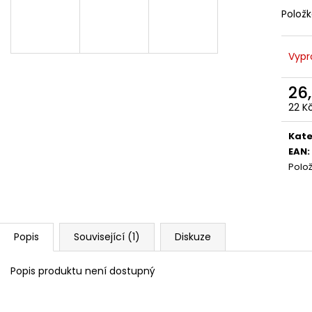
Polož
Vypr
26
22 K
Měr
cena
Kate
EAN
:
Polo
Popis
Související (1)
Diskuze
Popis produktu není dostupný