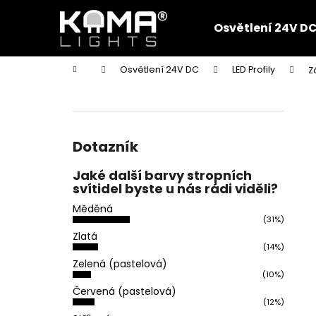
K
Přejít
na
o
Osvětlení 24V D
obsah
Zpět
Zpět
š
do
do
í
Domů
Osvětlení 24V DC
LED Profily
Z
k
obchodu
obchodu
P
o
s
t
Dotazník
r
Jaké další barvy stropních
a
svítidel byste u nás rádi viděli?
n
Měděná
n
(31%)
í
Zlatá
(14%)
p
Zelená (pastelová)
a
(10%)
n
Červená (pastelová)
(12%)
e