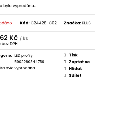
ka byla vyprodána…
odáno
Kód:
C24428-C02
Značka:
KLUŚ
,62 Kč
/ ks
č bez DPH
ná
:
Tisk
gorie
:
LED profily
5902280344759
Zeptat se
žka byla vyprodána…
Hlídat
Sdílet