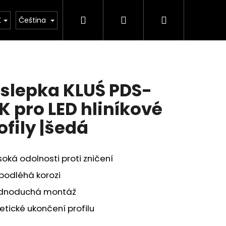
Hledat
Přihlášení
Nákupní
kulačka
K
Čeština
košík
slepka KLUŚ PDS-
K pro LED hliníkové
ofily |šedá
oká odolnosti proti zničení
podléhá korozi
dnoduchá montáž
etické ukončení profilu