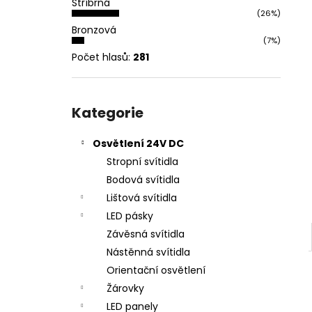
Stříbrná
l
(26%)
Bronzová
(7%)
Počet hlasů:
281
Přeskočit
kategorie
Kategorie
Osvětlení 24V DC
Stropní svítidla
Bodová svítidla
Lištová svítidla
LED pásky
Závěsná svítidla
Nástěnná svítidla
Orientační osvětlení
Žárovky
LED panely