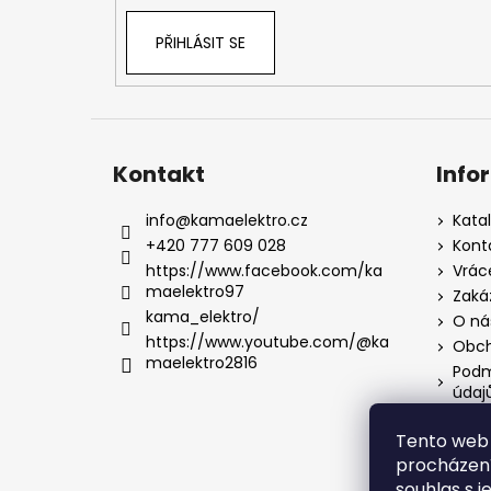
PŘIHLÁSIT SE
Kontakt
Info
info
@
kamaelektro.cz
Kata
+420 777 609 028
Kont
https://www.facebook.com/ka
Vrác
maelektro97
Zaká
kama_elektro/
O ná
https://www.youtube.com/@ka
Obch
maelektro2816
Podm
údaj
Tento web 
procházení
souhlas s j