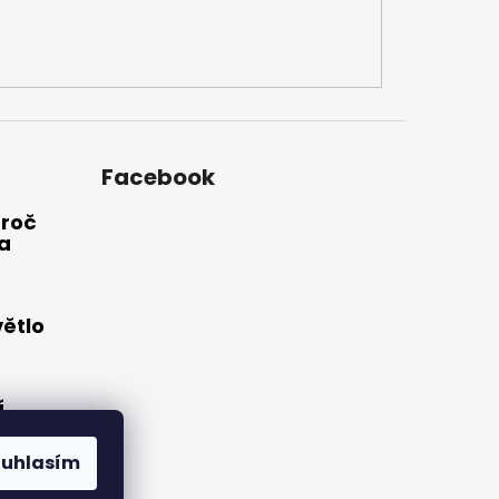
Facebook
Proč
a
větlo
í
o:
hts®
ouhlasím