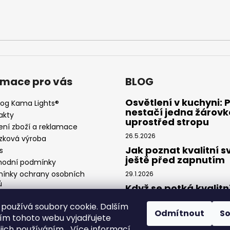
rmace pro vás
BLOG
Osvětlení v kuchyni: 
log Kama Lights®
nestačí jedna žárovk
akty
uprostřed stropu
ení zboží a reklamace
26.5.2026
zková výroba
Jak poznat kvalitní s
s
ještě před zapnutím
odní podmínky
ínky ochrany osobních
29.1.2026
ů
Když se potká kvalitn
návrh a precizní světl
používá soubory cookie. Dalším
Spolupráce Kama Lig
Odmítnout
S
× Feel Design
m tohoto webu vyjadřujete
ejich používáním... Více informací