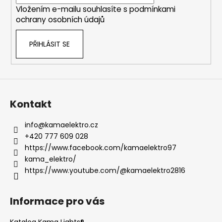
í
Vložením e-mailu souhlasíte s
podmínkami
ochrany osobních údajů
PŘIHLÁSIT SE
Kontakt
info
@
kamaelektro.cz
+420 777 609 028
https://www.facebook.com/kamaelektro97
kama_elektro/
https://www.youtube.com/@kamaelektro2816
Informace pro vás
Katalog Kama Lights®