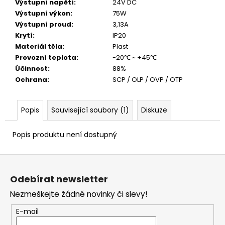
č
Výstupní napětí
:
24V DC
u
Výstupní výkon
:
75W
j
Výstupní proud
:
3,13A
e
Krytí
:
IP20
m
Materiál těla
:
Plast
e
Provozní teplota
:
-20℃ ~ +45℃
Účinnost
:
88%
Ochrana
:
SCP / OLP / OVP / OTP
Popis
Související soubory (1)
Diskuze
Popis produktu není dostupný
Z
á
Odebírat newsletter
p
Nezmeškejte žádné novinky či slevy!
a
t
E-mail