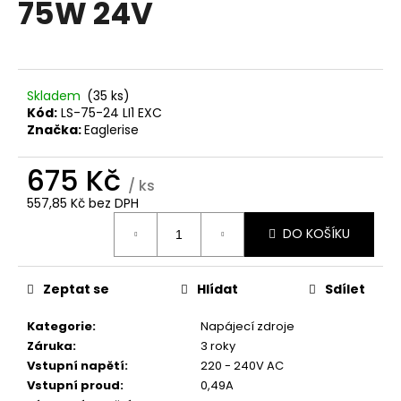
75W 24V
a
j
í
t
Skladem
(35 ks)
?
Kód:
LS-75-24 LI1 EXC
Značka:
Eaglerise
675 Kč
/ ks
557,85 Kč bez DPH
HLEDAT
Měrná
DO KOŠÍKU
cena:
D
Zeptat se
Hlídat
Sdílet
o
p
Kategorie
:
Napájecí zdroje
o
Záruka
:
3 roky
r
Vstupní napětí
:
220 - 240V AC
u
Vstupní proud
:
0,49A