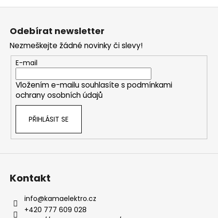
Z
á
Odebírat newsletter
p
Nezmeškejte žádné novinky či slevy!
a
t
E-mail
í
Vložením e-mailu souhlasíte s
podmínkami
ochrany osobních údajů
PŘIHLÁSIT SE
Kontakt
info
@
kamaelektro.cz
+420 777 609 028