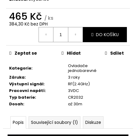
č
u
465 Kč
j
/ ks
e
384,30 Kč bez DPH
m
Měrná
e
DO KOŠÍKU
cena:
Zeptat se
Hlídat
Sdílet
Ovladače
Kategorie
:
jednobarevné
Záruka
:
3 roky
Výstupní signál
:
RF(2.4GHz)
Pracovní napětí
:
3VDC
Typ baterie
:
CR2032
Dosah
:
až 30m
Popis
Související soubory (1)
Diskuze