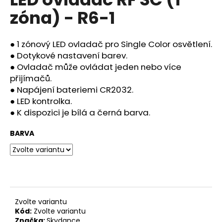
a
zóna) - R6-1
j
í
● 1 zónový LED ovladač pro Single Color osvětlení.
t
● Dotykové nastavení barev.
?
● Ovladač může ovládat jeden nebo více
přijímačů.
● Napájení bateriemi CR2032.
● LED kontrolka.
● K dispozici je bílá a černá barva.
HLEDAT
BARVA
D
o
p
o
r
Zvolte variantu
u
Kód:
Zvolte variantu
Značka:
Skydance