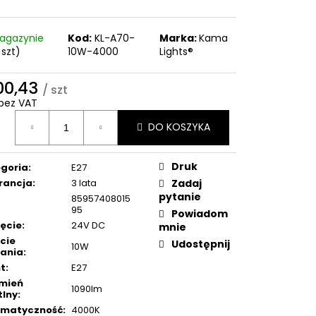
agazynie
Kod:
KL-A70-
Marka:
Kama
 szt)
10W-4000
Lights®
100,43
/ szt
 bez VAT
a
DO KOSZYKA
ostkowa:
Druk
goria
:
E27
rancja
:
3 lata
Zadaj
pytanie
85957408015
95
Powiadom
ęcie
:
24V DC
mnie
cie
Udostępnij
10W
lania
:
t
:
E27
mień
1090lm
tlny
:
omatyczność
:
4000K