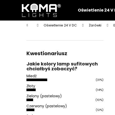
K
Przejść
do
o
Oświetlenie 24 V
treści
Z
Z
s
powrotem
powrotem
z
Home
Oświetlenie 24 V DC
Żarówki
y
do sklepu
do sklepu
P
k
a
s
e
Kwestionariusz
k
Jakie kolory lamp sufitowych
b
chciałbyś zobaczyć?
o
Miedź
c
(31%)
z
Złoty
(14%)
n
Zielony (pastelowy)
y
(10%)
Czerwony (pastelowy)
(12%)