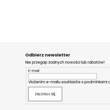
S
t
Odbierz newsletter
o
Nie przegap żadnych nowości lub rabatów!
p
k
E-mail
a
Vložením e-mailu souhlasíte s
podmínkami o
ZALOGUJ SIĘ