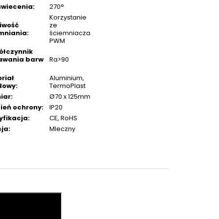
świecenia
:
270°
Korzystanie
iwość
ze
mniania
:
ściemniacza
PWM
łczynnik
awania barw
Ra>90
riał
Aluminium,
dowy
:
TermoPlast
iar
:
Ø70 x 125mm
ień ochrony
:
IP20
yfikacja
:
CE, RoHS
ja
:
Mleczny