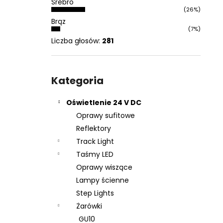
Srebro
(26%)
Brąz
(7%)
Liczba głosów:
281
Pominąć
kategorie
Kategoria
Oświetlenie 24 V DC
Oprawy sufitowe
Reflektory
Track Light
Taśmy LED
Oprawy wiszące
Lampy ścienne
Step Lights
Żarówki
GU10