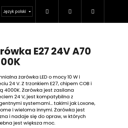
Szukaj
Zaloguj
Koszyk
Kalkulator oświetlenia
Język polski
się
rówka E27 24V A70
000K
nialna żarówka LED o mocy 10 W i
ciu 24 V. Z trzonkiem E27, chipem COB i
ą 4000K. Żarówka jest zasilana
ciem 24 V, jest kompatybilna z
igentnymi systemami... takimi jak Loxone,
ome i wieloma innymi. Żarówka jest
na i nadaje się do opraw, w których
ebna jest większa moc.