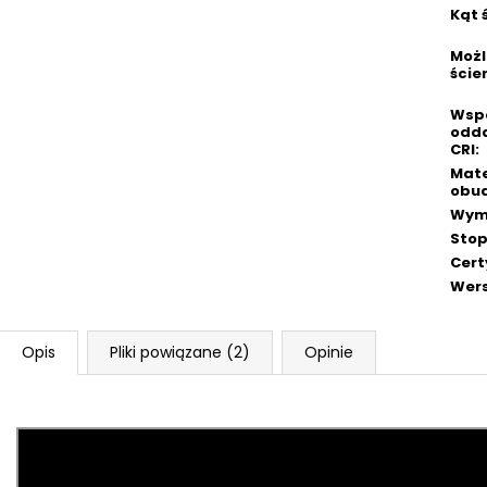
Kąt 
Możl
ście
Wspó
odd
CRI
:
Mate
obu
Wym
Stop
Cert
Wers
Opis
Pliki powiązane (2)
Opinie