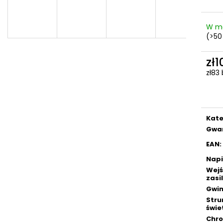
W m
(>50
zł
zł83
Cen
jedn
Kate
Gwa
EAN
:
Napi
Wejś
zasi
Gwin
Stru
świe
Chr