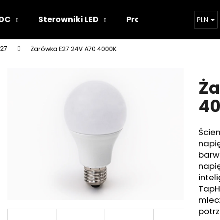
 DC
Sterowniki LED
Projekty oświetlenia
PLN
E27
Żarówka E27 24V A70 4000K
Czego szukasz?
Ża
SZUKAJ
4
Ściem
Polecamy
napię
barw
napię
intel
TapH
mlecz
potrz