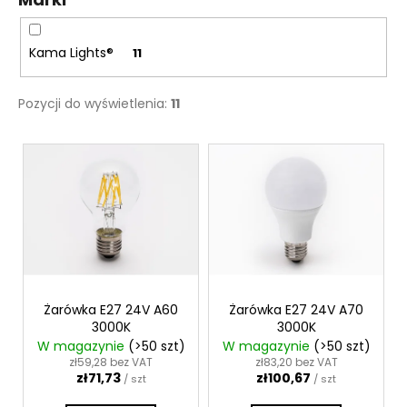
k
t
Kama Lights®
11
ó
w
Pozycji do wyświetlenia:
11
L
i
s
t
a
p
r
o
Żarówka E27 24V A60
Żarówka E27 24V A70
3000K
3000K
d
W magazynie
(>50 szt)
W magazynie
(>50 szt)
u
zł59,28 bez VAT
zł83,20 bez VAT
zł71,73
zł100,67
k
/ szt
/ szt