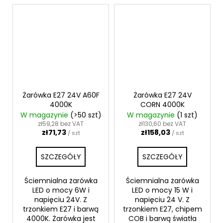
Żarówka E27 24V A60F
Żarówka E27 24V
4000K
CORN 4000K
W magazynie
(>50 szt)
W magazynie
(1 szt)
zł59,28 bez VAT
zł130,60 bez VAT
zł71,73
zł158,03
/ szt
/ szt
SZCZEGÓŁY
SZCZEGÓŁY
Ściemnialna żarówka
Ściemnialna żarówka
LED o mocy 6W i
LED o mocy 15 W i
napięciu 24V. Z
napięciu 24 V. Z
trzonkiem E27 i barwą
trzonkiem E27, chipem
4000K. Żarówka jest
COB i barwą światła