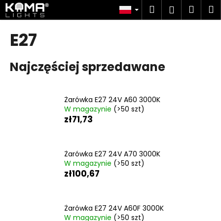
K
Przejść
Szukaj
Kosz
M
Zaloguj
do
o
treści
Z
Z
się
s
E27
powrotem
powrotem
z
C
y
Najczęściej sprzedawane
z
k
e
g
Żarówka E27 24V A60 3000K
o
W magazynie
(>50 szt)
s
zł71,73
z
u
k
Żarówka E27 24V A70 3000K
W magazynie
(>50 szt)
a
zł100,67
s
z
?
Żarówka E27 24V A60F 3000K
W magazynie
(>50 szt)