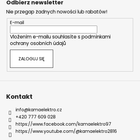
Odbierz newsletter
o
o
Nie przegap żadnych nowości lub rabatów!
l
p
k
k
E-mail
i
a
l
Vložením e-mailu souhlasíte s
podmínkami
i
ochrany osobních údajů
s
t
ZALOGUJ SIĘ
y
Kontakt
info
@
kamaelektro.cz
+420 777 609 028
https://www.facebook.com/kamaelektro97
https://www.youtube.com/@kamaelektro2816