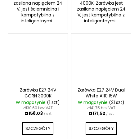
zasilana napięciem 24
4000K. Żarówka jest
V, jest ściemnialna i
zasilana napięciem 24
kompatybilna z
V, jest kompatybilna z
inteligentnymi...
inteligentnymi...
Żarówka E27 24V
Żarówka E27 24V Dual
CORN 3000K
White A110 15W
W magazynie
(1 szt)
W magazynie
(21 szt)
zł130,60 bez VAT
zł141,75 bez VAT
zł158,03
zł171,52
/ szt
/ szt
SZCZEGÓŁY
SZCZEGÓŁY