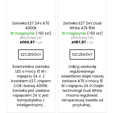
Żarówka E27 24V A70
Żarówka E27 24V Dual
4000K
White A75 15W
W magazynie
(>50 szt)
W magazynie
(>50 szt)
zł83,20 bez VAT
zł130,31 bez VAT
zł100,67
zł157,67
/ szt
/ szt
SZCZEGÓŁY
SZCZEGÓŁY
Ściemnialna żarówka
Odkryj swobodę
LED o mocy 10 W i
regulowanego
napięciu 24 V. Z
oświetlenia dzięki naszej
trzonkiem E27, chipem
żarówce A75 o mocy 15
COB i barwą 4000K.
W i napięciu 24 V! Dzięki
Żarówka jest zasilana
technologii Dual White
napięciem 24 V, jest
można regulować
kompatybilna z
temperaturę światła od
inteligentnymi...
przytulnej...