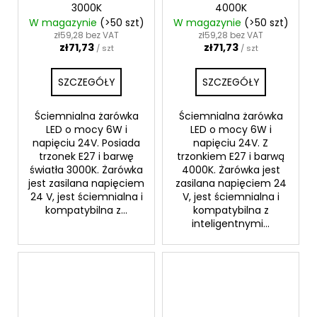
3000K
4000K
W magazynie
(>50 szt)
W magazynie
(>50 szt)
zł59,28 bez VAT
zł59,28 bez VAT
zł71,73
zł71,73
/ szt
/ szt
SZCZEGÓŁY
SZCZEGÓŁY
Ściemnialna żarówka
Ściemnialna żarówka
LED o mocy 6W i
LED o mocy 6W i
napięciu 24V. Posiada
napięciu 24V. Z
trzonek E27 i barwę
trzonkiem E27 i barwą
światła 3000K. Żarówka
4000K. Żarówka jest
jest zasilana napięciem
zasilana napięciem 24
24 V, jest ściemnialna i
V, jest ściemnialna i
kompatybilna z...
kompatybilna z
inteligentnymi...