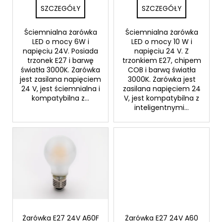
t
SZCZEGÓŁY
SZCZEGÓŁY
ó
w
Ściemnialna żarówka
Ściemnialna żarówka
LED o mocy 6W i
LED o mocy 10 W i
napięciu 24V. Posiada
napięciu 24 V. Z
trzonek E27 i barwę
trzonkiem E27, chipem
światła 3000K. Żarówka
COB i barwą światła
jest zasilana napięciem
3000K. Żarówka jest
24 V, jest ściemnialna i
zasilana napięciem 24
kompatybilna z...
V, jest kompatybilna z
inteligentnymi...
Żarówka E27 24V A60F
Żarówka E27 24V A60