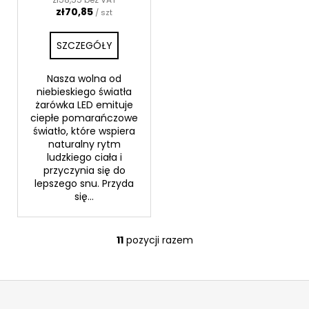
zł70,85
/ szt
SZCZEGÓŁY
Nasza wolna od
niebieskiego światła
żarówka LED emituje
ciepłe pomarańczowe
światło, które wspiera
naturalny rytm
ludzkiego ciała i
przyczynia się do
lepszego snu. Przyda
się...
11
pozycji razem
K
o
n
S
t
t
r