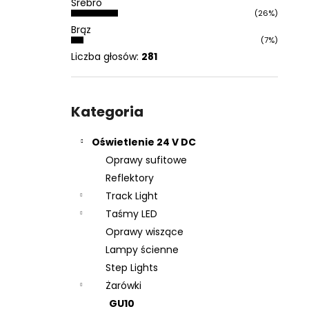
Srebro
(26%)
Brąz
(7%)
Liczba głosów:
281
Pominąć
kategorie
Kategoria
Oświetlenie 24 V DC
Oprawy sufitowe
Reflektory
Track Light
Taśmy LED
Oprawy wiszące
Lampy ścienne
Step Lights
Żarówki
GU10