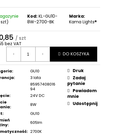
agazynie
Kod:
KL-GU10-
Marka:
 szt)
8W-2700-BK
Kama Lights®
70,85
/ szt
,55 bez VAT
a
DO KOSZYKA
ostkowa:
Druk
goria
:
GU10
rancja
:
3 lata
Zadaj
pytanie
85957408016
94
Powiadom
ęcie
:
24V DC
mnie
cie
Udostępnij
8W
lania
:
t
:
GU10
mień
605lm
tlny
:
omatyczność
:
2700K