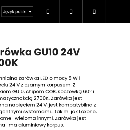
Szukaj
Zaloguj
Koszyk
Kalkulator oświetlenia
Język polski
się
rówka GU10 24V
00K
mnialna żarówka LED o mocy 8 W i
ciu 24 V z czarnym korpusem. Z
kiem GU10, chipem COB, soczewką 60º i
matycznością 2700K. Żarówka jest
ana napięciem 24 V, jest kompatybilna z
igentnymi systemami... takimi jak Loxone,
ome i wieloma innymi. Żarówka jest
na i ma aluminiowy korpus.