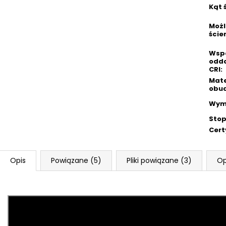
Kąt 
Możl
ście
Wspó
odd
CRI
:
Mate
obu
Wym
Stop
Cert
Opis
Powiązane (5)
Pliki powiązane (3)
Op