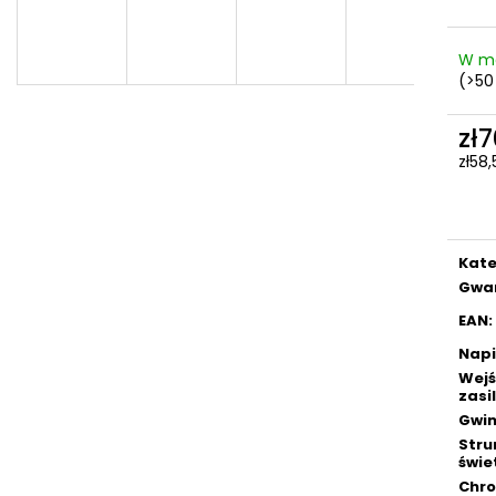
W m
(>50
zł
zł58
Cen
jedn
Kate
Gwa
EAN
:
Napi
Wejś
zasi
Gwin
Stru
świe
Chr