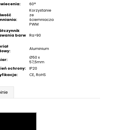
świecenia
:
60°
Korzystanie
iwość
ze
mniania
:
ściemniacza
PWM
łczynnik
awania barw
Ra>90
riał
Aluminium
dowy
:
Ø50 x
iar
:
57,5mm
ień ochrony
:
IP20
yfikacja
:
CE, RoHS
inie