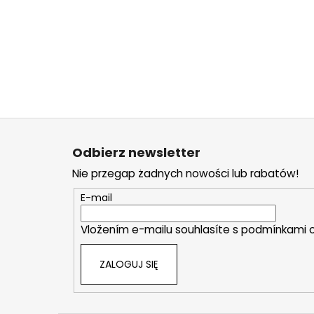
S
t
Odbierz newsletter
o
Nie przegap żadnych nowości lub rabatów!
p
k
E-mail
a
Vložením e-mailu souhlasíte s
podmínkami o
ZALOGUJ SIĘ