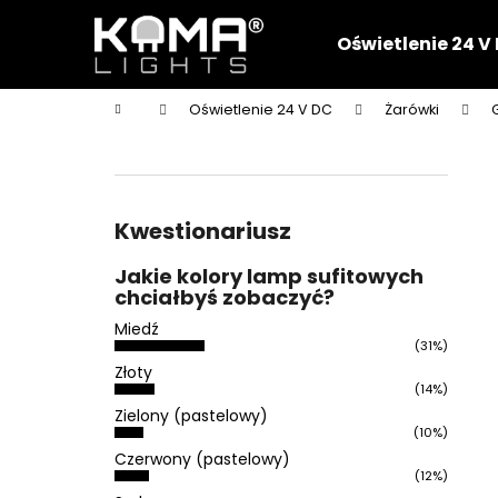
K
Przejść
do
o
Oświetlenie 24 V
treści
Z
Z
s
powrotem
powrotem
z
Home
Oświetlenie 24 V DC
Żarówki
y
do sklepu
do sklepu
P
k
a
s
e
Kwestionariusz
k
Jakie kolory lamp sufitowych
b
chciałbyś zobaczyć?
o
Miedź
c
(31%)
z
Złoty
(14%)
n
Zielony (pastelowy)
y
(10%)
Czerwony (pastelowy)
(12%)