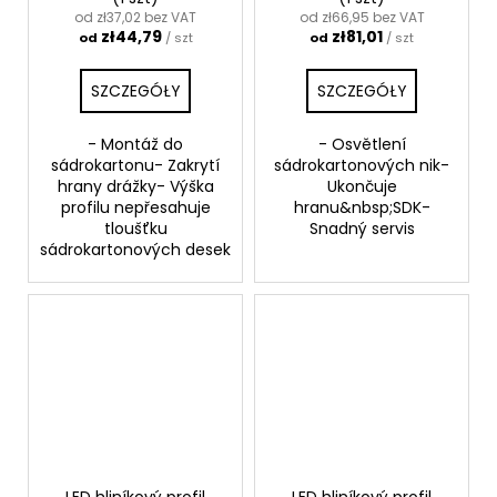
od zł37,02 bez VAT
od zł66,95 bez VAT
zł44,79
zł81,01
od
/ szt
od
/ szt
SZCZEGÓŁY
SZCZEGÓŁY
- Montáž do
- Osvětlení
sádrokartonu- Zakrytí
sádrokartonových nik-
hrany drážky- Výška
Ukončuje
profilu nepřesahuje
hranu&nbsp;SDK-
tloušťku
Snadný servis
sádrokartonových desek