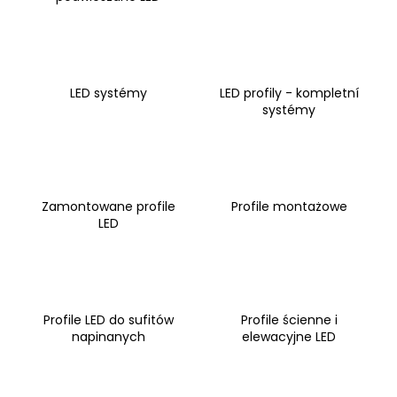
SZUKAJ
LED systémy
LED profily - kompletní
systémy
P
o
l
e
Zamontowane profile
Profile montażowe
c
LED
a
m
y
Profile LED do sufitów
Profile ścienne i
napinanych
elewacyjne LED