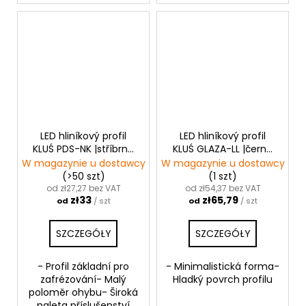
LED hliníkový profil
LED hliníkový profil
KLUŚ PDS-NK |stříbrná
KLUŚ GLAZA-LL |černá
anoda
anoda
W magazynie u dostawcy
W magazynie u dostawcy
(>50 szt)
(1 szt)
od zł27,27 bez VAT
od zł54,37 bez VAT
zł33
zł65,79
od
/ szt
od
/ szt
SZCZEGÓŁY
SZCZEGÓŁY
- Profil základní pro
- Minimalistická forma-
zafrézování- Malý
Hladký povrch profilu
poloměr ohybu- Široká
paleta příslušenství