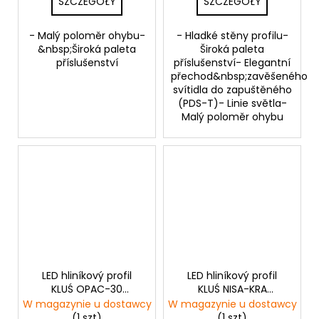
SZCZEGÓŁY
SZCZEGÓŁY
- Malý poloměr ohybu-
- Hladké stěny profilu-
&nbsp;Široká paleta
Široká paleta
příslušenství
příslušenství- Elegantní
přechod&nbsp;zavěšeného
svítidla do zapuštěného
(PDS-T)- Linie světla-
Malý poloměr ohybu
LED hliníkový profil
LED hliníkový profil
KLUŚ OPAC-30
KLUŚ NISA-KRA
|stříbrná anoda
|neanodizovaná
W magazynie u dostawcy
W magazynie u dostawcy
(1 szt)
(1 szt)