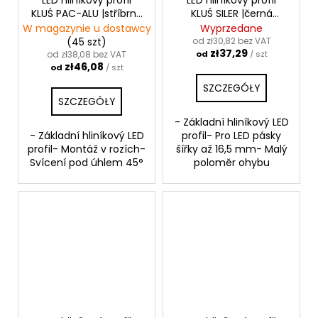
LED hliníkový profil
LED hliníkový profil
KLUŚ PAC-ALU |stříbrná
KLUŚ SILER |černá
anoda
anoda
W magazynie u dostawcy
Wyprzedane
(45 szt)
od zł30,82 bez VAT
zł37,29
od zł38,08 bez VAT
od
/ szt
zł46,08
od
/ szt
SZCZEGÓŁY
SZCZEGÓŁY
- Základní hliníkový LED
- Základní hliníkový LED
profil- Pro LED pásky
profil- Montáž v rozích-
šířky až 16,5 mm- Malý
Svícení pod úhlem 45°
poloměr ohybu