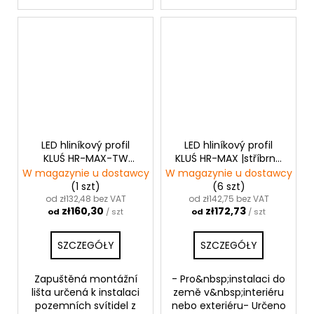
LED hliníkový profil
LED hliníkový profil
KLUŚ HR-MAX-TW
KLUŚ HR-MAX |stříbrná
|neanodizovaný
anoda
W magazynie u dostawcy
W magazynie u dostawcy
(1 szt)
(6 szt)
od zł132,48 bez VAT
od zł142,75 bez VAT
zł160,30
zł172,73
od
/ szt
od
/ szt
SZCZEGÓŁY
SZCZEGÓŁY
Zapuštěná montážní
- Pro&nbsp;instalaci do
lišta určená k instalaci
země v&nbsp;interiéru
pozemních svítidel z
nebo exteriéru- Určeno