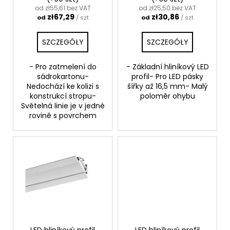
k
od zł55,61 bez VAT
od zł25,50 bez VAT
zł67,29
zł30,86
od
/ szt
od
/ szt
t
ó
SZCZEGÓŁY
SZCZEGÓŁY
w
- Pro zatmelení do
- Základní hliníkový LED
sádrokartonu-
profil- Pro LED pásky
Nedochází ke kolizi s
šířky až 16,5 mm- Malý
konstrukcí stropu-
poloměr ohybu
Světelná linie je v jedné
rovině s povrchem