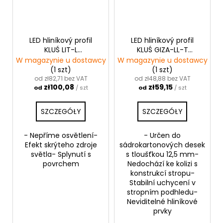
LED hliníkový profil
LED hliníkový profil
KLUŚ LIT-L
KLUŚ GIZA-LL-T
|neanodizovaná
|neanodizovaný
W magazynie u dostawcy
W magazynie u dostawcy
(1 szt)
(1 szt)
od zł82,71 bez VAT
od zł48,88 bez VAT
zł100,08
zł59,15
od
/ szt
od
/ szt
SZCZEGÓŁY
SZCZEGÓŁY
- Nepříme osvětlení-
- Určen do
Efekt skrýteho zdroje
sádrokartonových desek
světla- Splynutí s
s tloušťkou 12,5 mm-
povrchem
Nedochází ke kolizi s
konstrukcí stropu-
Stabilní uchycení v
stropním podhledu-
Neviditelné hliníkové
prvky