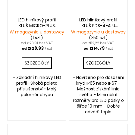
LED hliníkový profil
LED hliníkový profil
KLUŚ MICRO-PLUS
KLUŚ PDS-4-ALU
|stříbrná anoda
|neanodizovaná
W magazynie u dostawcy
W magazynie u dostawcy
(1 szt)
(>50 szt)
od zł23,91 bez VAT
od zł12,22 bez VAT
zł28,93
zł14,79
od
/ szt
od
/ szt
SZCZEGÓŁY
SZCZEGÓŁY
- Základní hliníkový LED
- Navrženo pro dosažení
profil- Široká paleta
krytí IP65 nebo IP67 -
příslušenství- Malý
Možnost získání linie
poloměr ohybu
světla - Minimální
rozměry pro LED pásky o
šířce 10 mm - Dobře
odvádí teplo