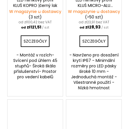
LED hliníkový profil
LED hliníkový profil
KLUŚ KOPRO |černý lak
KLUŚ MICRO-ALU
|stříbrná anoda
W magazynie u dostawcy
W magazynie u dostawcy
(3 szt)
(>50 szt)
od zł100,42 bez VAT
od zł23,91 bez VAT
zł121,51
zł28,93
od
/ szt
od
/ szt
SZCZEGÓŁY
SZCZEGÓŁY
- Montáž v rozích-
- Navrženo pro dosažení
Svícení pod úhlem 45
krytí IP67 - Minimální
stupňů- Široká škála
rozměry pro LED pásky
příslušenství- Prostor
široké 10 mm -
pro vedení kabelů
Jednoduchá montáž -
Všestranné použití -
Nízká hmotnost