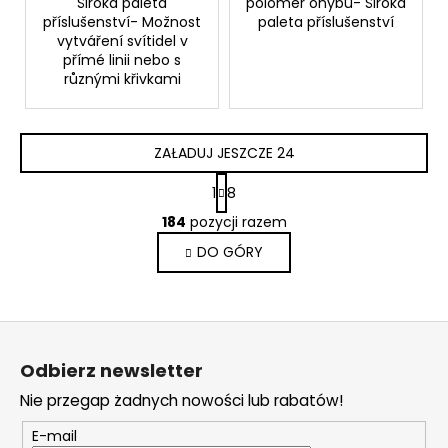
Široká paleta
poloměr ohybu- Široká
příslušenství- Možnost
paleta příslušenství
vytváření svítidel v
přímé linii nebo s
různými křivkami
ZAŁADUJ JESZCZE 24
P
1
8
a
K
g
184
pozycji razem
o
i
DO GÓRY
n
n
a
t
c
r
j
o
S
a
l
t
k
Odbierz newsletter
o
i
Nie przegap żadnych nowości lub rabatów!
p
l
i
k
E-mail