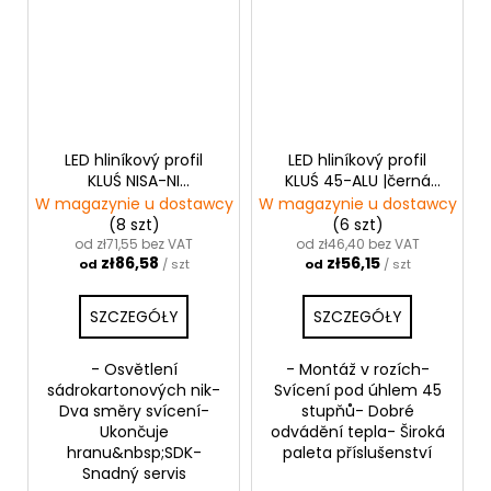
LED hliníkový profil
LED hliníkový profil
KLUŚ NISA-NI
KLUŚ 45-ALU |černá
|neanodizovaná
anoda
W magazynie u dostawcy
W magazynie u dostawcy
(8 szt)
(6 szt)
od zł71,55 bez VAT
od zł46,40 bez VAT
zł86,58
zł56,15
od
/ szt
od
/ szt
SZCZEGÓŁY
SZCZEGÓŁY
- Osvětlení
- Montáž v rozích-
sádrokartonových nik-
Svícení pod úhlem 45
Dva směry svícení-
stupňů- Dobré
Ukončuje
odvádění tepla- Široká
hranu&nbsp;SDK-
paleta příslušenství
Snadný servis