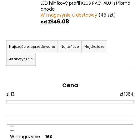
LED hliníkový profil KLUŚ PAC-ALU |stříbrná
anoda
W magazynie u dostawcy
(45 szt)
zł46,08
od
S
o
Najczęściej sprzedawane
Najtańsze
Najdroższe
r
Alfabetycznie
t
o
w
Cena
a
zł
13
zł
1364
n
i
e
p
r
o
W magazynie
160