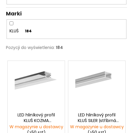
d
u
Marki
k
t
KLUŚ
184
ó
w
Pozycji do wyświetlenia:
184
L
i
s
t
a
p
r
o
LED hliníkový profil
LED hliníkový profil
KLUŚ KOZMA
KLUŚ SILER |stříbrná
d
|neanodizovaná
anoda
W magazynie u dostawcy
W magazynie u dostawcy
u
(>50 szt)
(>50 szt)