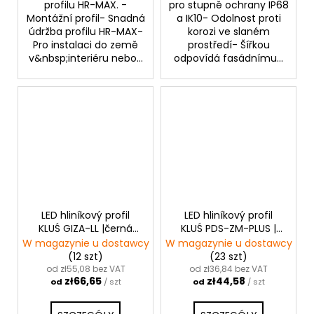
profilu HR-MAX. -
pro stupně ochrany IP68
Montážní profil- Snadná
a IK10- Odolnost proti
údržba profilu HR-MAX-
korozi ve slaném
Pro instalaci do země
prostředí- Šířkou
v&nbsp;interiéru nebo...
odpovídá fasádnímu...
LED hliníkový profil
LED hliníkový profil
KLUŚ GIZA-LL |černá
KLUŚ PDS-ZM-PLUS |
anoda
černá anoda
W magazynie u dostawcy
W magazynie u dostawcy
(12 szt)
(23 szt)
od zł55,08 bez VAT
od zł36,84 bez VAT
zł66,65
zł44,58
od
/ szt
od
/ szt