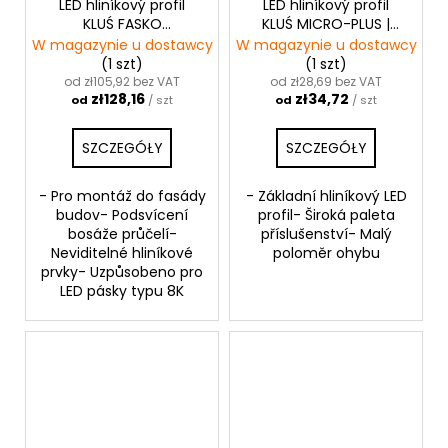
LED hliníkový profil
LED hliníkový profil
KLUŚ FASKO
KLUŚ MICRO-PLUS |
|neanodizovaný
černá anoda
W magazynie u dostawcy
W magazynie u dostawcy
(1 szt)
(1 szt)
od zł105,92 bez VAT
od zł28,69 bez VAT
zł128,16
zł34,72
od
/ szt
od
/ szt
SZCZEGÓŁY
SZCZEGÓŁY
- Pro montáž do fasády
- Základní hliníkový LED
budov- Podsvícení
profil- Široká paleta
bosáže průčelí-
příslušenství- Malý
Neviditelné hliníkové
poloměr ohybu
prvky- Uzpůsobeno pro
LED pásky typu 8K