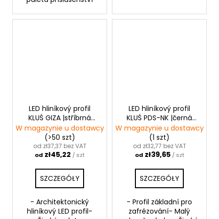
LED hliníkový profil
LED hliníkový profil
KLUŚ GIZA |stříbrná
KLUŚ PDS-NK |černá
anoda
anoda
W magazynie u dostawcy
W magazynie u dostawcy
(>50 szt)
(1 szt)
od zł37,37 bez VAT
od zł32,77 bez VAT
zł45,22
zł39,65
od
/ szt
od
/ szt
SZCZEGÓŁY
SZCZEGÓŁY
- Architektonický
- Profil základní pro
hliníkový LED profil-
zafrézování- Malý