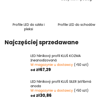
Profile LED do szkła i
Profile LED do schodów
pleksi
Najczęściej sprzedawane
LED hliníkový profil KLUŚ KOZMA
|neanodizovaná
W magazynie u dostawcy
(>50 szt)
zł67,29
od
LED hliníkový profil KLUŚ SILER |stříbrná
anoda
W magazynie u dostawcy
(>50 szt)
zł30,86
od