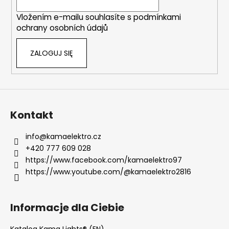
s
a
t
Vložením e-mailu souhlasíte s
podmínkami
y
ochrany osobních údajů
ZALOGUJ SIĘ
Kontakt
info
@
kamaelektro.cz
+420 777 609 028
https://www.facebook.com/kamaelektro97
https://www.youtube.com/@kamaelektro2816
Informacje dla Ciebie
Katalog Kama Lights® (EN)