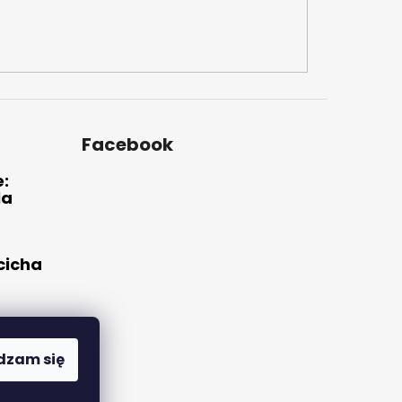
Facebook
e:
la
 cicha
ne i
ie
dzam się