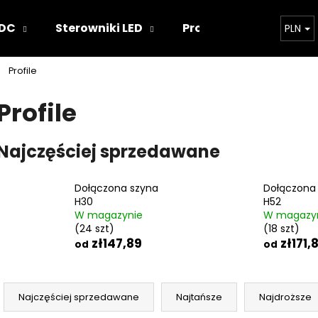
 DC
Sterowniki LED
Projekty oświetlenia
PLN
Profile
Czego szukasz?
Profile
SZUKAJ
Najczęściej sprzedawane
Dołączona szyna
Dołączona
Polecamy
H30
H52
W magazynie
W magazy
(24 szt)
(18 szt)
zł147,89
zł171,
od
od
S
o
Najczęściej sprzedawane
Najtańsze
Najdroższe
r