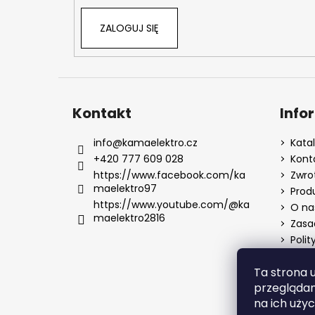
ZALOGUJ SIĘ
Kontakt
Info
info
@
kamaelektro.cz
Kata
+420 777 609 028
Kont
https://www.facebook.com/ka
Zwro
maelektro97
Prod
https://www.youtube.com/@ka
O na
maelektro2816
Zasa
Polit
Ta strona 
przeglądan
na ich użyc