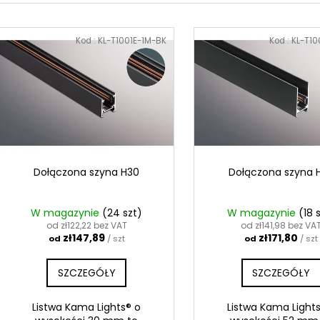
t
L
o
i
Kod :
KL-T1001E-1M-BK
Kod :
KL-T10
w
s
a
t
n
a
i
p
e
r
p
o
r
d
Dołączona szyna H30
Dołączona szyna 
o
u
d
k
W magazynie
(24 szt)
W magazynie
(18 
u
t
od zł122,22 bez VAT
od zł141,98 bez VA
k
zł147,89
zł171,80
od
/ szt
od
/ szt
ó
t
w
SZCZEGÓŁY
SZCZEGÓŁY
ó
w
Listwa Kama Lights® o
Listwa Kama Light