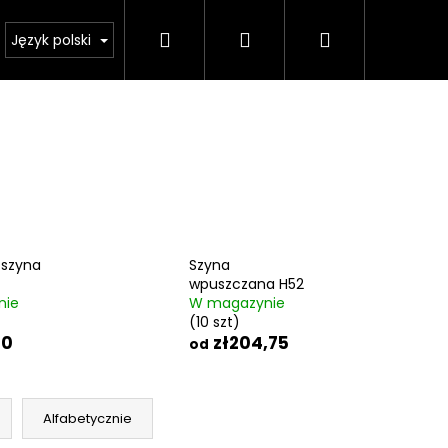
Szukaj
Zaloguj
Koszyk
Kalkulator oświetlenia
Język polski
się
 szyna
Szyna
wpuszczana H52
nie
W magazynie
(10 szt)
80
zł204,75
od
Alfabetycznie