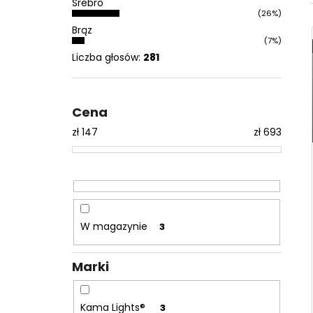
Srebro
(26%)
Brąz
(7%)
Liczba głosów:
281
Cena
zł
147
zł
693
W magazynie
3
Marki
Kama Lights®
3