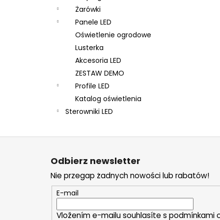
Żarówki
Panele LED
Oświetlenie ogrodowe
Lusterka
Akcesoria LED
ZESTAW DEMO
Profile LED
Katalog oświetlenia
Sterowniki LED
S
t
Odbierz newsletter
o
Nie przegap żadnych nowości lub rabatów!
p
k
E-mail
a
Vložením e-mailu souhlasíte s
podmínkami o