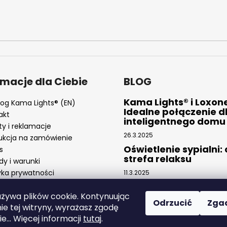
rmacje dla Ciebie
BLOG
Kama Lights® i Loxon
log Kama Lights® (EN)
Idealne połączenie d
akt
inteligentnego domu
ty i reklamacje
26.3.2025
ukcja na zamówienie
Oświetlenie sypialni:
s
strefa relaksu
dy i warunki
yka prywatności
11.3.2025
Taśmy LED: Nowoczes
elastyczne oświetlen
używa plików cookie. Kontynuując
Odrzucić
Zga
ie tej witryny, wyrażasz zgodę
4.2.2025
ie... Więcej informacji
tutaj
.