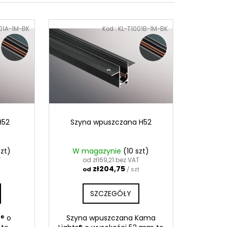
01A-1M-BK
Kod :
KL-T1001B-1M-BK
H52
Szyna wpuszczana H52
szt)
W magazynie
(10 szt)
T
od zł169,21 bez VAT
zł204,75
od
/ szt
SZCZEGÓŁY
s® o
Szyna wpuszczana Kama