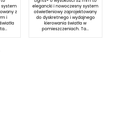
 to
Lights® o wysokości 52 mm to
i system
elegancki i nowoczesny system
towany z
oświetleniowy zaprojektowany
ym i
do dyskretnego i wydajnego
światła
kierowania światła w
a...
pomieszczeniach. Ta...
m