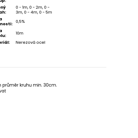
up
:
ený
0 - 1m, 0 - 2m, 0 -
ah
:
3m, 0 - 4m, 0 - 5m
a
0,5%
nosti
:
a
10m
lu
:
riál
:
Nerezová ocel
n průměr kruhu min. 30cm.
vat