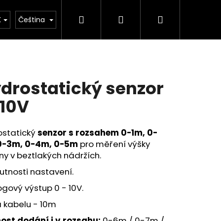
Hledat
Přihlášení
Nákupní
kulačka
K
Čeština
košík
drostatický senzor
10V
ostatický
senzor s rozsahem 0-1m, 0-
0-3m, 0-4m, 0-5m
pro měření výšky
ny v beztlakých nádržích.
utnosti nastavení.
gový výstup 0 - 10V.
 kabelu - 10m
ost dodání i v rozsahu:
0-6m / 0-7m /