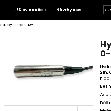
C
LED ovladače
Návrhy osvětlení
Kal
CZ
statický senzor 0-10V
Co potřebujete najít?
Hy
HLEDAT
0-
Hydr
Doporučujeme
2m, 
hladi
Bez n
Analo
Délka
Možn