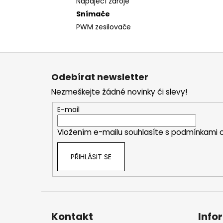
Napájecí zdroje
Snímače
PWM zesilovače
Z
á
Odebírat newsletter
p
Nezmeškejte žádné novinky či slevy!
a
t
E-mail
í
Vložením e-mailu souhlasíte s
podmínkami o
PŘIHLÁSIT SE
Kontakt
Info