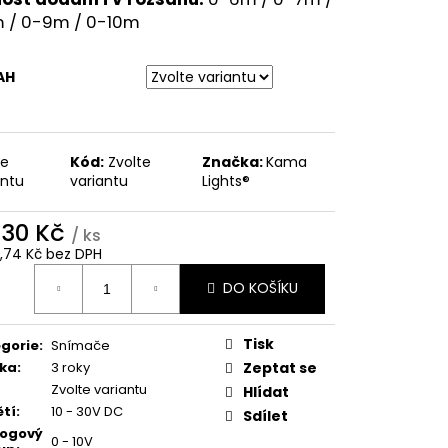
 / 0-9m / 0-10m
AH
te
Kód:
Zvolte
Značka:
Kama
antu
variantu
Lights®
830 Kč
/ ks
1,74 Kč bez DPH
ná
DO KOŠÍKU
:
Tisk
gorie
:
Snímače
ka
:
3 roky
Zeptat se
Zvolte variantu
Hlídat
tí
:
10 - 30V DC
Sdílet
logový
0 - 10V