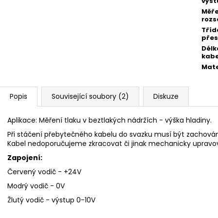
výst
Měř
rozs
Tříd
přes
Délk
kabe
Mate
Popis
Související soubory (2)
Diskuze
Aplikace: Měření tlaku v beztlakých nádržích - výška hladiny.
Při stáčení přebytečného kabelu do svazku musí být zachová
Kabel nedoporučujeme zkracovat či jinak mechanicky upravo
Zapojení:
Červený vodič - +24V
Modrý vodič - 0V
Žlutý vodič - výstup 0-10V