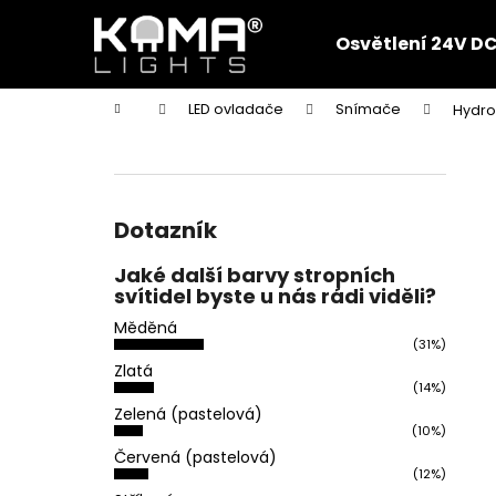
K
Přejít
na
o
Osvětlení 24V D
obsah
Zpět
Zpět
š
do
do
í
Domů
LED ovladače
Snímače
Hydro
k
obchodu
obchodu
P
o
s
t
Dotazník
r
Jaké další barvy stropních
a
svítidel byste u nás rádi viděli?
n
Měděná
n
(31%)
í
Zlatá
(14%)
p
Zelená (pastelová)
a
(10%)
n
Červená (pastelová)
(12%)
e