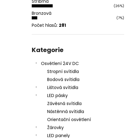
Stříbrná
l
(26%)
Bronzová
(7%)
Počet hlasů:
281
Přeskočit
kategorie
Kategorie
Osvětlení 24V DC
Stropní svítidla
Bodová svítidla
Lištová svítidla
LED pásky
Závěsná svítidla
Nástěnná svítidla
Orientační osvětlení
Žárovky
LED panely