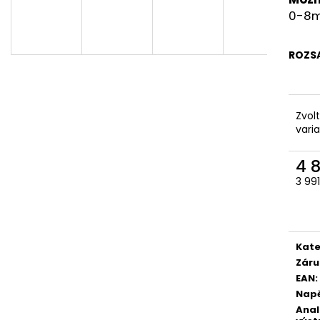
0-8m
ROZS
Zvol
vari
4 
3 99
Měr
cena
Kate
Záru
EAN
:
Napě
Ana