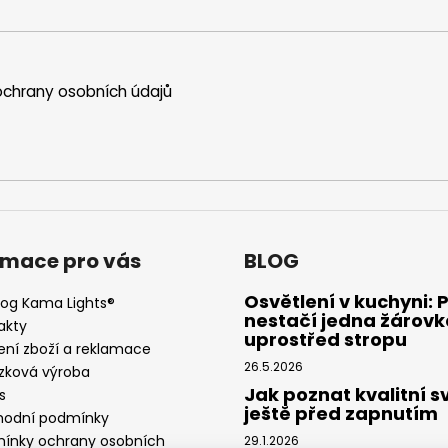
chrany osobních údajů
rmace pro vás
BLOG
Osvětlení v kuchyni: 
log Kama Lights®
nestačí jedna žárovk
akty
uprostřed stropu
ení zboží a reklamace
26.5.2026
zková výroba
Jak poznat kvalitní s
s
ještě před zapnutím
odní podmínky
ínky ochrany osobních
29.1.2026