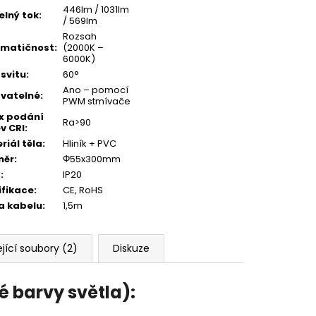
446lm / 1031lm
elný tok
:
/ 569lm
Rozsah
omatičnost
:
(2000K –
6000K)
 svitu
:
60°
Ano – pomocí
vatelné
:
PWM stmívače
x podání
Ra>90
v CRI
:
riál těla
:
Hliník + PVC
měr
:
Φ55x300mm
í
:
IP20
ifikace
:
CE, RoHS
a kabelu
:
1,5m
jící soubory (2)
Diskuze
é barvy světla):