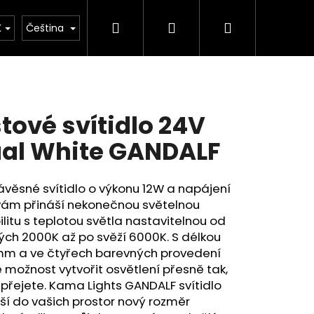
Hledat
Přihlášení
Nákupní
kulačka
K
Čeština
košík
štové svítidlo 24V
al White GANDALF
ávěsné svítidlo o výkonu 12W a napájení
vám přináší nekonečnou světelnou
bilitu s teplotou světla nastavitelnou od
ých 2000K až po svěží 6000K. S délkou
m a ve čtyřech barevných provedení
možnost vytvořit osvětlení přesně tak,
i přejete. Kama Lights GANDALF svítidlo
ší do vašich prostor nový rozměr