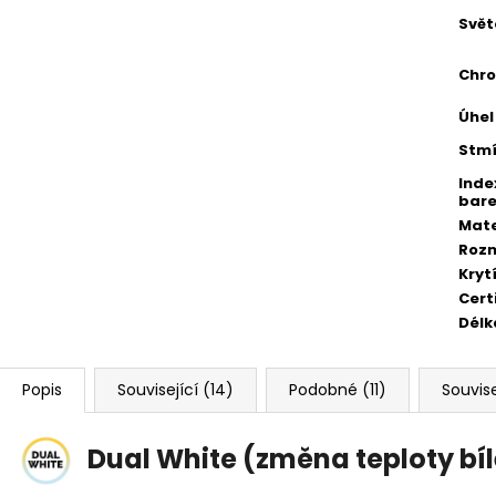
Svět
Chr
Úhel
Stmí
Inde
bare
Mate
Roz
Kryt
Cert
Délk
Popis
Související (14)
Podobné (11)
Souvise
Dual White (změna teploty bíl