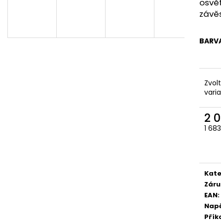
osvět
závě
BARV
Zvol
vari
2 
1 68
Měr
cena
Kate
Záru
EAN
:
Napě
Přík