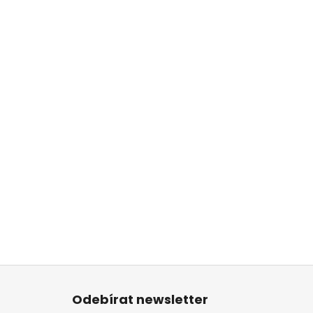
Z
á
Odebírat newsletter
p