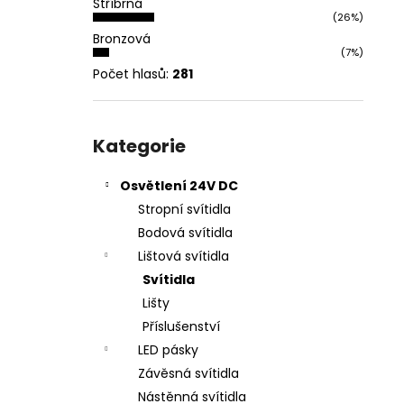
Stříbrná
l
(26%)
Bronzová
(7%)
Počet hlasů:
281
Přeskočit
kategorie
Kategorie
Osvětlení 24V DC
Stropní svítidla
Bodová svítidla
Lištová svítidla
Svítidla
Lišty
Příslušenství
LED pásky
Závěsná svítidla
Nástěnná svítidla