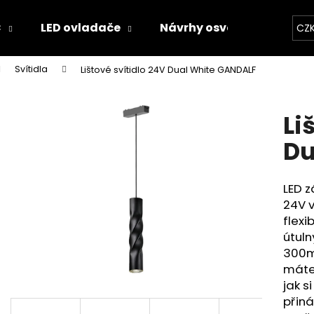
C
LED ovladače
Návrhy osvětlení
Kal
CZ
Svítidla
Lištové svítidlo 24V Dual White GANDALF
Co potřebujete najít?
Li
HLEDAT
Du
LED z
Doporučujeme
24V 
flexi
útuln
300m
máte 
jak s
přiná