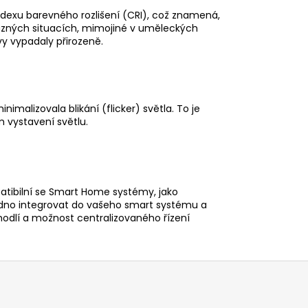
dexu barevného rozlišení (CRI), což znamená,
různých situacích, mimojiné v uměleckých
vy vypadaly přirozeně.
nimalizovala blikání (flicker) světla. To je
m vystavení světlu.
atibilní se Smart Home systémy, jako
adno integrovat do vašeho smart systému a
ohodlí a možnost centralizovaného řízení