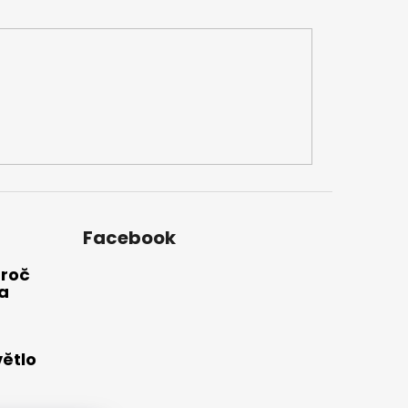
Facebook
Proč
a
větlo