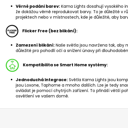
Věrné podáni barev:
Kama Lights dosahují vysokého in
že dokážou věrně reprodukovat barvy. To je důležité v 
projektech nebo v místnostech, kde je důležité, aby bar
Flicker Free (bez blikání):
Zamezení blikání:
Naše světla jsou navržena tak, aby mi
důležité pro pohodlí očí a snížení únavy při dlouhodobé
Kompatibilita se Smart Home systémy:
Jednoduchá Integrace:
Světla Kama Lights jsou komp
jsou
Loxone
,
Taphome
a mnoho dalších. Lze je tedy sn
ovládat je pomocí chytrých zařízení. To přináší větší p
osvětlení ve vašem domě.