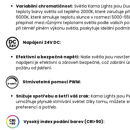
Variabilní chromatičnost:
Světla Kama Lights jsou Dua
teploty barvy světla od teplého 2000K, které zaručuje př
6000K, které simuluje teplotu slunce v rozmezí 5000-5
přepínat mezi různými teplotami světla podle vašich po
při téměř plném výkonu světla, poskytuje ideální podmín
Napájení 24V DC:
Efektivní a bezpečné napětí:
Naše světla jsou navrže
napájení je efektivní a zároveň bezpečné, což zabrání
požáru od jiskření.
Stmívatelné pomocí PWM:
Snižuje spotřebu a šetří váš zrak:
Kama Lights jsou P
umožňuje plynulé stmívání světel. Díky tomu, můžete sn
preferencí a potřeb.
Vysoký index podání barev (CRI>90):