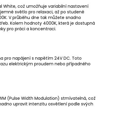
l White, což umožňuje variabilní nastavení
íjemné světlo pro relaxaci, až po studené
500K. V průběhu dne tak můžete snadno
třeb. Kolem hodnoty 4000K, která je dostupná
ky pro práci a koncentraci.
na pro napájení s napětím 24V DC. Toto
 úrazu elektrickým proudem nebo případného
WM (Pulse Width Modulation) stmívatelná, což
adno upravit intenzitu osvětlení podle svých