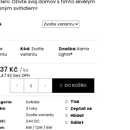
lení. Oživte svůj domov s tímto skvělým
sným svítidlem!
A
te
Kód:
Zvolte
Značka:
Kama
antu
variantu
Lights®
037 Kč
/ ks
3,47 Kč bez DPH
ná
DO KOŠÍKU
:
Tisk
gorie
:
Svítidla
ka
:
3 roky
Zeptat se
Zvolte variantu
Hlídat
tí
:
24V DC
Sdílet
on
:
6W / 12W / 6W