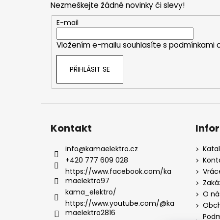
Nezmeškejte žádné novinky či slevy!
a
t
E-mail
í
Vložením e-mailu souhlasíte s
podmínkami o
PŘIHLÁSIT SE
Kontakt
Info
info
@
kamaelektro.cz
Kata
+420 777 609 028
Kont
https://www.facebook.com/ka
Vrác
maelektro97
Zaká
kama_elektro/
O ná
https://www.youtube.com/@ka
Obch
maelektro2816
Podm