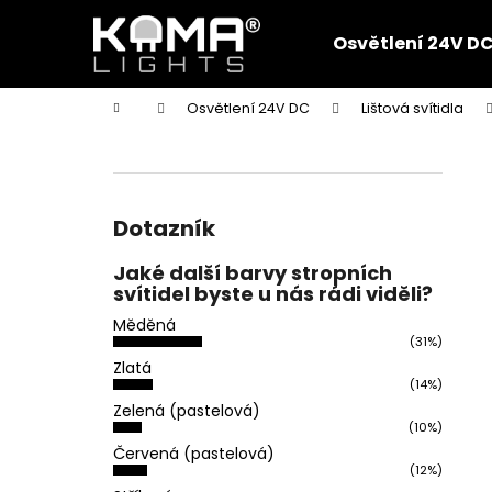
K
Přejít
na
o
Osvětlení 24V D
obsah
Zpět
Zpět
š
do
do
í
Domů
Osvětlení 24V DC
Lištová svítidla
k
obchodu
obchodu
P
o
s
t
Dotazník
r
Jaké další barvy stropních
a
svítidel byste u nás rádi viděli?
n
Měděná
n
(31%)
í
Zlatá
(14%)
p
Zelená (pastelová)
a
(10%)
n
Červená (pastelová)
(12%)
e