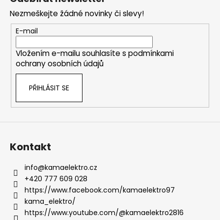
p
c
í
Nezmeškejte žádné novinky či slevy!
í
a
p
t
E-mail
r
í
v
Vložením e-mailu souhlasíte s
podmínkami
k
ochrany osobních údajů
y
v
PŘIHLÁSIT SE
ý
p
i
s
u
Kontakt
info
@
kamaelektro.cz
+420 777 609 028
https://www.facebook.com/kamaelektro97
kama_elektro/
https://www.youtube.com/@kamaelektro2816