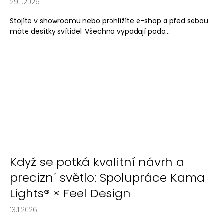
č
29.1.2026
u
Stojíte v showroomu nebo prohlížíte e-shop a před sebou
j
máte desítky svítidel. Všechna vypadají podo...
e
m
e
Když se potká kvalitní návrh a
precizní světlo: Spolupráce Kama
Lights® × Feel Design
13.1.2026