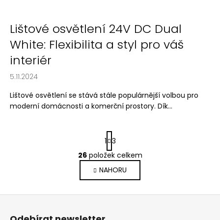
Lištové osvětlení 24V DC Dual
White: Flexibilita a styl pro váš
interiér
5.11.2024
Lištové osvětlení se stává stále populárnější volbou pro
moderní domácnosti a komerční prostory. Dík...
S
1
3
t
r
26
položek celkem
O
á
v
NAHORU
n
l
k
o
á
Z
v
d
á
á
a
Odebírat newsletter
n