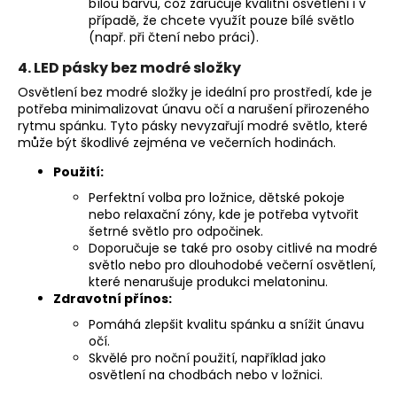
bílou barvu, což zaručuje kvalitní osvětlení i v
případě, že chcete využít pouze bílé světlo
(např. při čtení nebo práci).
4. LED pásky bez modré složky
Osvětlení bez modré složky je ideální pro prostředí, kde je
potřeba minimalizovat únavu očí a narušení přirozeného
rytmu spánku. Tyto pásky nevyzařují modré světlo, které
může být škodlivé zejména ve večerních hodinách.
Použití:
Perfektní volba pro ložnice, dětské pokoje
nebo relaxační zóny, kde je potřeba vytvořit
šetrné světlo pro odpočinek.
Doporučuje se také pro osoby citlivé na modré
světlo nebo pro dlouhodobé večerní osvětlení,
které nenarušuje produkci melatoninu.
Zdravotní přínos:
Pomáhá zlepšit kvalitu spánku a snížit únavu
očí.
Skvělé pro noční použití, například jako
osvětlení na chodbách nebo v ložnici.