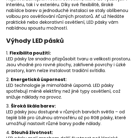
interiéru, tak i v exteriéru. Díky své flexibilitě, široké
a
nabídce barev a jednoduché instalaci se staly oblíbenou
j
volbou pro osvětlování různých prostorů. Ať už hledáte
í
praktické nebo dekorativní osvětlení, LED pásky vám
nabídnou spoustu možností.
t
?
Výhody LED pásků
1.
Flexibilita použití:
LED pásky lze snadno přizpůsobit tvaru a velikosti prostoru.
Jsou vhodné pro rovné plochy, zakřivené povrchy i úzké
prostory, kam nelze instalovat tradiční svítidla.
HLEDAT
2.
Energetická úspornost:
LED technologie je mimořádně úsporná. LED pásky
spotřebují méně elektřiny než jiné typy osvětlení, což
snižuje náklady na provoz.
D
o
3.
Široká škála barev:
p
LED pásky jsou dostupné v různých barvách světla – od
o
teplé bílé pro útulnou atmosféru až po RGB pásky, které
umožňují nastavit různé barvy podle nálady.
r
u
4.
Dlouhá životnost: