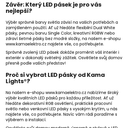
Závěr: Který LED pásek je pro vás
nejlepší?
Výběr správné barvy světla závisí na vašich potřebách a
zamýšleném použití. Ať už hledáte flexibilní Dual White
pásky, pevnou barvu Single Color, kreativní RGBW nebo
zdraví šetrné pásky bez modré složky, na našem e-shopu
www.kamaelektro.cz
najdete vše, co potřebujete.
Správně zvolený LED pásek dokáže proměnit váš interiér i
exteriér v dokonalý světelný zážitek. Osvětlete svůj domov
přesně podle vašich představ!
Proč si vybrat LED pásky od Kama
Lights
®
?
Na našem e-shopu
www.kamaelektro.cz
nabízíme široký
výběr kvalitních LED pásků pro každou příležitost. Ať už
hledáte dekorativní RGB osvětlení, praktické pracovní
světlo nebo venkovní LED pásky s vysokým krytím, u nás
najdete vše, co potřebujete. Navíc vám rádi poradíme s
výběrem a instalací.
Osvětlete svůj domov moderně, úsporně a stylově s LED