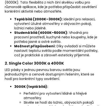
(6000K). Tato flexibilita z nich činí skvělou volbu pro
různorodé aplikace, kde je potřeba přizpůsobit osvětlení
konkrétní aktivitě nebo atmosféře.
Teplá bílá (2000K–3000K):
Ideální pro relaxaci,
vytvoření útulné atmosféry v obývacím pokoji,
ložnici nebo jídelně.
Studená bílá (4000K–6000K):
Vhodná pro
pracovní prostředí, kuchyně nebo koupelny, kde je
potřeba jasné a ostré světlo.
Možnost přizpůsobení:
Díky ovladači si můžete
nastavit teplotu světla podle momentální potřeby,
což je praktické a zároveň esteticky příjemné.
2. Single Color 3000K a 4000K
LED pásky s jednou pevnou barvou světla jsou
jednoduchým a cenově dostupným řešením, které se
hodí pro konkrétní typy osvětlení.
3000K (teplá bílá):
Perfektní pro vytvoření klidné a hřejivé
atmosféry.
Skvěle se hodí do ložnic, obývacích pokojů