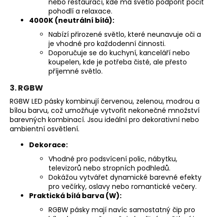
nebo restaurací, kde má světlo podpořit pocit
pohodlí a relaxace.
4000K (neutrální bílá):
Nabízí přirozené světlo, které neunavuje oči a
je vhodné pro každodenní činnosti.
Doporučuje se do kuchyní, kanceláří nebo
koupelen, kde je potřeba čisté, ale přesto
příjemné světlo.
3. RGBW
RGBW LED pásky kombinují červenou, zelenou, modrou a
bílou barvu, což umožňuje vytvořit nekonečné množství
barevných kombinací. Jsou ideální pro dekorativní nebo
ambientní osvětlení.
Dekorace:
Vhodné pro podsvícení polic, nábytku,
televizorů nebo stropních podhledů.
Dokážou vytvářet dynamické barevné efekty
pro večírky, oslavy nebo romantické večery.
Praktická bílá barva (W):
RGBW pásky mají navíc samostatný čip pro