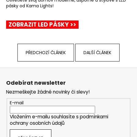
pásky od Kama Lights!
ZOBRAZIT LED PÁSKY >>
PŘEDCHOZÍ ČLÁNEK
DALŠÍ ČLÁNEK
Z
á
Odebírat newsletter
p
Nezmeškejte žádné novinky či slevy!
a
t
E-mail
í
Vložením e-mailu souhlasíte s
podmínkami
ochrany osobních údajů