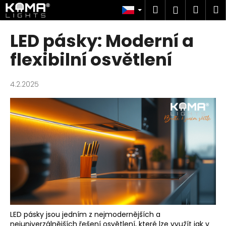
K
Přejít
Hledat
Náku
M
Přihlášen
na
o
obsah
Zpět
Zpět
košík
š
LED pásky: Moderní a
í
C
flexibilní osvětlení
k
o
p
4.2.2025
o
t
ř
e
b
u
j
e
t
e
LED pásky jsou jedním z nejmodernějších a
n
nejuniverzálnějších řešení osvětlení, které lze využít jak v