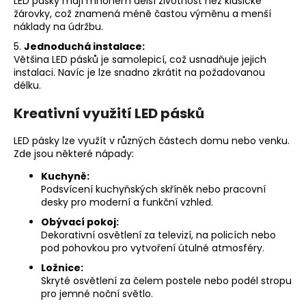
č
LED pásky mají mnohem delší životnost než klasické
žárovky, což znamená méně častou výměnu a menší
u
náklady na údržbu.
j
e
5.
Jednoduchá instalace:
Většina LED pásků je samolepicí, což usnadňuje jejich
m
instalaci. Navíc je lze snadno zkrátit na požadovanou
e
délku.
Kreativní využití LED pásků
LED pásky lze využít v různých částech domu nebo venku.
Zde jsou některé nápady:
Kuchyně:
Podsvícení kuchyňských skříněk nebo pracovní
desky pro moderní a funkční vzhled.
Obývací pokoj:
Dekorativní osvětlení za televizí, na policích nebo
pod pohovkou pro vytvoření útulné atmosféry.
Ložnice:
Skryté osvětlení za čelem postele nebo podél stropu
pro jemné noční světlo.