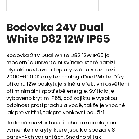
a
j
í
Bodovka 24V Dual
t
White D82 12W IP65
?
Bodovka 24V Dual White D82 12W IP65 je
moderní a univerzální svítidlo, které nabízí
plynulé nastavení teploty světla v rozmezí
HLEDAT
2000–6000K díky technologii Dual White. Díky
příkonu 12W poskytuje silné a efektivní osvětlení
při minimální spotřebě energie. Svítidlo je
vybaveno krytím IP65, což zajišťuje vysokou
D
odolnost proti prachu a vodě, takže je vhodné
o
p
jak pro vnitřní, tak pro venkovní použití.
o
Jedinečnou vlastností tohoto modelu jsou
r
vyměnitelné kryty, které jsou k dispozici v 8
u
barevných variantách. Snadno si tak