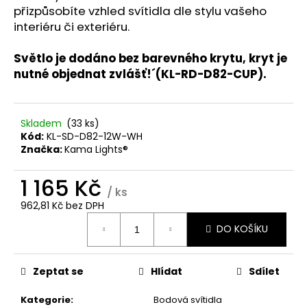
č
přizpůsobíte vzhled svítidla dle stylu vašeho
u
interiéru či exteriéru.
j
e
Světlo je dodáno bez barevného krytu, kryt je
m
nutné objednat zvlášť!´(KL-RD-D82-CUP).
e
Skladem
(33 ks)
Kód:
KL-SD-D82-12W-WH
Značka:
Kama Lights®
1 165 Kč
/ ks
962,81 Kč bez DPH
Měrná
DO KOŠÍKU
cena:
Zeptat se
Hlídat
Sdílet
Kategorie
:
Bodová svítidla