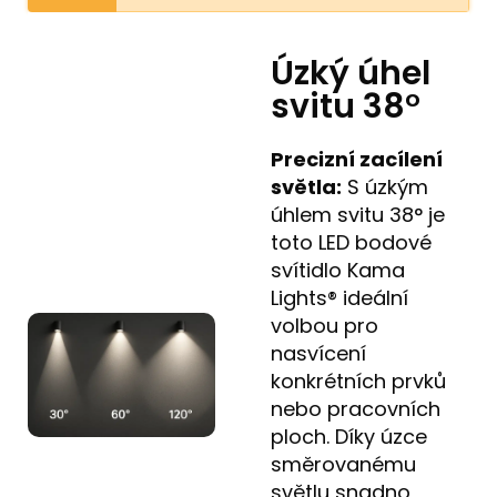
Úzký úhel
svitu 38°
Precizní zacílení
světla:
S úzkým
úhlem svitu 38° je
toto LED bodové
svítidlo Kama
Lights® ideální
volbou pro
nasvícení
konkrétních prvků
nebo pracovních
ploch. Díky úzce
směrovanému
světlu snadno