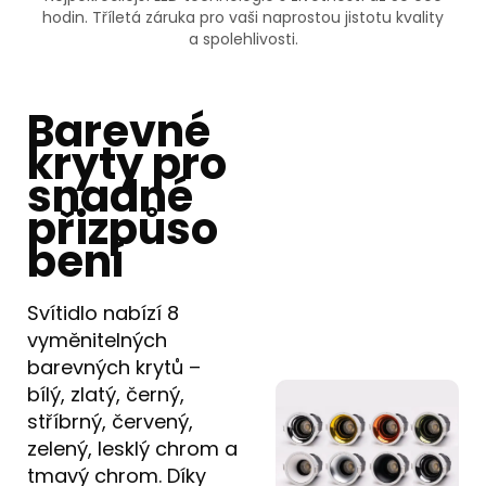
hodin. Tříletá záruka pro vaši naprostou jistotu kvality
a spolehlivosti.
Barevné
kryty pro
snadné
přizpůso
bení
Svítidlo nabízí 8
vyměnitelných
barevných krytů –
bílý, zlatý, černý,
stříbrný, červený,
zelený, lesklý chrom a
tmavý chrom. Díky