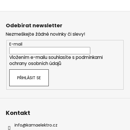
Z
á
Odebírat newsletter
p
Nezmeškejte žádné novinky či slevy!
a
t
E-mail
í
Vložením e-mailu souhlasíte s
podmínkami
ochrany osobních údajů
PŘIHLÁSIT SE
Kontakt
info
@
kamaelektro.cz