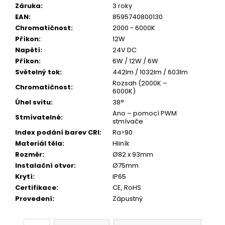
Záruka
:
3 roky
EAN
:
8595740800130
Chromatičnost
:
2000 - 6000K
Příkon
:
12W
Napětí
:
24V DC
Příkon
:
6W / 12W / 6W
Světelný tok
:
442lm / 1032lm / 603lm
Rozsah (2000K –
Chromatičnost
:
6000K)
Úhel svitu
:
38°
Ano – pomocí PWM
Stmívatelné
:
stmívače
Index podání barev CRI
:
Ra>90
Materiál těla
:
Hliník
Rozměr
:
Ø82 x 93mm
Instalační otvor
:
Ø75mm
Krytí
:
IP65
Certifikace
:
CE, RoHS
Provedení
:
Zápustný